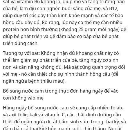
sắt và vitamin B6 khổng lồ, giúp mô và tăng trưởng não
của bé, làm dịu cơn nghén buổi sáng của mẹ, và B12,
giúp duy trì các dây thần kinh khỏe mạnh và các tế bào
hồng cầu đầy đủ. Rõ ràng, lúc này cơ thể mẹ cần nhiều
protein hơn bình thường (khoảng 25 gram mỗi ngày) để
giúp bé phát triển và để đảm bảo cơ bắp của bé phát
triển đúng cách.
Tương tự với sắt: Không nhận đủ khoáng chất này có
thể làm giảm sự phát triển của bé, tăng nguy cơ sinh
non và cân nặng không đủ. Mà sắt cũng quan trọng đối
với mẹ - nó cần thiết cho sự hình thành hồng cầu (để
ngăn ngừa bệnh thiếu máu).
Bổ sung nước cam trong thực đơn hàng ngày để vào
con không vào mẹ
Hàng ngày bổ sung nước cam sẽ cung cấp nhiều folate
và axit folic, kali và vitamin C, các chất dinh dưỡng cần
thiết để ngăn ngừa dị tật bẩm sinh sớm trong thai kỳ, và
đảm bảo cả thai kỳ khỏe mạnh suốt chín tháng. Ngoài