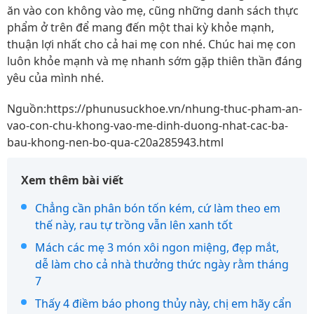
ăn vào con không vào mẹ, cũng những danh sách thực
phẩm ở trên để mang đến một thai kỳ khỏe mạnh,
thuận lợi nhất cho cả hai mẹ con nhé. Chúc hai mẹ con
luôn khỏe mạnh và mẹ nhanh sớm gặp thiên thần đáng
yêu của mình nhé.
Nguồn:https://phunusuckhoe.vn/nhung-thuc-pham-an-
vao-con-chu-khong-vao-me-dinh-duong-nhat-cac-ba-
bau-khong-nen-bo-qua-c20a285943.html
Xem thêm bài viết
Chẳng cần phân bón tốn kém, cứ làm theo em
thế này, rau tự trồng vẫn lên xanh tốt
Mách các mẹ 3 món xôi ngon miệng, đẹp mắt,
dễ làm cho cả nhà thưởng thức ngày rằm tháng
7
Thấy 4 điềm báo phong thủy này, chị em hãy cẩn