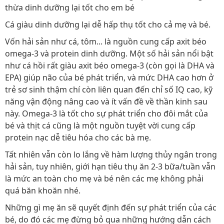
thừa dinh dưỡng lại tốt cho em bé
Cá giàu dinh dưỡng lại dễ hấp thụ tốt cho cả mẹ và bé.
Vốn hải sản như cá, tôm... là nguồn cung cấp axit béo
omega-3 và protein dinh dưỡng. Một số hải sản nổi bật
như cá hồi rất giàu axit béo omega-3 (còn gọi là DHA và
EPA) giúp não của bé phát triển, và mức DHA cao hơn ở
trẻ sơ sinh thậm chí còn liên quan đến chỉ số IQ cao, kỹ
năng vận động nâng cao và ít vấn đề về thần kinh sau
này. Omega-3 là tốt cho sự phát triển cho đôi mắt của
bé và thịt cá cũng là một nguồn tuyệt vời cung cấp
protein nạc dễ tiêu hóa cho các bà mẹ.
Tất nhiên vẫn còn lo lắng về hàm lượng thủy ngân trong
hải sản, tuy nhiên, giới hạn tiêu thụ ăn 2-3 bữa/tuần vẫn
là mức an toàn cho mẹ và bé nên các mẹ không phải
quá băn khoăn nhé.
Những gì mẹ ăn sẽ quyết định đến sự phát triển của các
bé, do đó các mẹ đừng bỏ qua những hướng dẫn cách