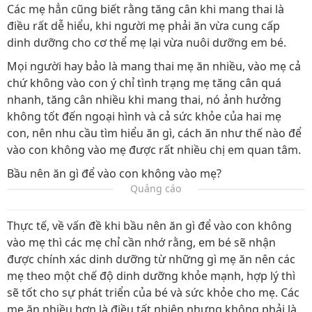
Các mẹ hẳn cũng biết rằng tăng cân khi mang thai là
điều rất dễ hiểu, khi người mẹ phải ăn vừa cung cấp
dinh dưỡng cho cơ thể mẹ lại vừa nuôi dưỡng em bé.
Mọi người hay bảo là mang thai mẹ ăn nhiều, vào mẹ cả
chứ không vào con ý chỉ tình trạng mẹ tăng cân quá
nhanh, tăng cân nhiều khi mang thai, nó ảnh hưởng
không tốt đến ngoại hình và cả sức khỏe của hai mẹ
con, nên nhu cầu tìm hiểu ăn gì, cách ăn như thế nào để
vào con không vào mẹ được rất nhiều chị em quan tâm.
Bầu nên ăn gì để vào con không vào mẹ?
Quảng cáo
Thực tế, về vấn đề khi bầu nên ăn gì để vào con không
vào mẹ thì các mẹ chỉ cần nhớ rằng, em bé sẽ nhận
được chính xác dinh dưỡng từ những gì mẹ ăn nên các
mẹ theo một chế độ dinh dưỡng khỏe mạnh, hợp lý thì
sẽ tốt cho sự phát triển của bé và sức khỏe cho mẹ. Các
mẹ ăn nhiều hơn là điều tất nhiên nhưng không phải là