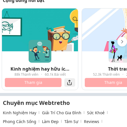
Cộng đồng nổi bật
Kinh nghiệm hay hữu íc...
Thời tr
88k Thành viên
·
60.1k Bài viết
52.3k Thành viên
·
Tham gia
Tham gia
Chuyên mục Webtretho
Kinh Nghiệm Hay
Giải Trí Cho Gia Đình
Sức Khoẻ
Phong Cách Sống
Làm Đẹp
Tâm Sự
Reviews