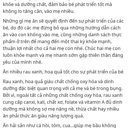
khỏe và dưỡng chất, đảm bảo bé phát triển tốt mà
không lo tăng cân, vào mẹ nhiều.
Những gì mẹ ăn sẽ quyết định đến sự phát triển của các
bé, do đó các mẹ đừng bỏ qua những hướng dẫn cách
ăn vào con không vào mẹ, cũng những danh sách thực
phẩm ở trên để mang đến một thai kỳ khỏe mạnh,
thuận lợi nhất cho cả hai mẹ con nhé. Chúc hai mẹ con
luôn khỏe mạnh và mẹ nhanh sớm gặp thiên thần đáng
yêu của mình nhé.
Ăn nhiều rau xanh, hoa quả tốt cho sự phát triển của bé
Rau xanh, hoa quả giàu chất chống oxy hóa và dinh
dưỡng đặc biệt quan trọng với cả mẹ và bé trong bụng.
Bởi vì, ngoài tất cả những chất chống oxy hóa, rau xanh
cung cấp canxi, kali, chất xơ, folate và vitamin A đủ dinh
dưỡng mà không sợ mẹ nặng nề, thừa chất hay nhiều
ăn phải thức ăn giàu năng lượng quá.
Ăn hải sản như cá hồi, tôm, cua...giúp mẹ bầu không