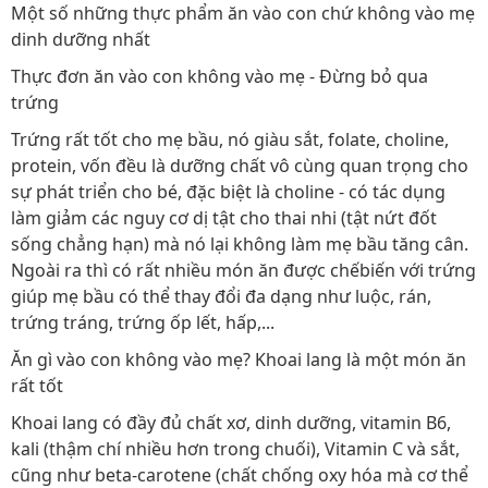
Một số những thực phẩm ăn vào con chứ không vào mẹ
dinh dưỡng nhất
Thực đơn ăn vào con không vào mẹ - Đừng bỏ qua
trứng
Trứng rất tốt cho mẹ bầu, nó giàu sắt, folate, choline,
protein, vốn đều là dưỡng chất vô cùng quan trọng cho
sự phát triển cho bé, đặc biệt là choline - có tác dụng
làm giảm các nguy cơ dị tật cho thai nhi (tật nứt đốt
sống chẳng hạn) mà nó lại không làm mẹ bầu tăng cân.
Ngoài ra thì có rất nhiều món ăn được chếbiến với trứng
giúp mẹ bầu có thể thay đổi đa dạng như luộc, rán,
trứng tráng, trứng ốp lết, hấp,...
Ăn gì vào con không vào mẹ? Khoai lang là một món ăn
rất tốt
Khoai lang có đầy đủ chất xơ, dinh dưỡng, vitamin B6,
kali (thậm chí nhiều hơn trong chuối), Vitamin C và sắt,
cũng như beta-carotene (chất chống oxy hóa mà cơ thể