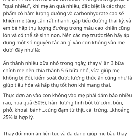
"quá nhiều", khi mẹ ăn quá nhiều, đặc biệt là các thực
phẩm có hàm lượng đường và carbonhydrate cao sẽ
khiến mẹ tăng cân rất nhanh, gặp tiểu đường thai kỳ, và
em bé hấp thụ lượng đường trong máu cao khiến cũng
lớn và có thể sẽ sinh non. Nên các mẹ trước tiên hãy áp
dụng một số nguyên tắc ăn gì vào con không vào mẹ
dưới đây như là:
Ăn thành nhiều bữa nhỏ trong ngày, thay vì ăn 3 bữa
chính mẹ nên chia thành 5-6 bữa nhỏ, vừa giúp mẹ
không bị đói, kiểm soát được lượng thức ăn cũng như là
giúp tiêu hóa và hấp thụ tốt hơn khi mang thai.
Thực đơn ăn vào con không vào mẹ phải đảm bảo nhiều
rau, hoa quả (50%), hàm lượng tinh bột từ cơm, bún,
phở, khoai, bánh...cùng đạm từ thịt, cá, trứng,...khoảng
25% là hợp lý.
Thay đổi món ăn liên tục và đa dạng giúp mẹ bầu thay