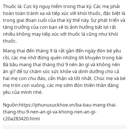
Thuốc lá: Cực kỳ nguy hiểm trong thai kỳ. Các mẹ phải
hoàn toàn tránh xa và tiếp xúc với khói thuốc, đặc biệt là
trong giai đoạn cuối của thai kỳ thế này. Sự phát triển và
tăng trưởng của con bạn sẽ bị ảnh hưởng bất lợi rất
nhiều không may tiếp xúc với thuốc lá cũng như khói
thuốc.
Mang thai đến tháng 9 là rất gần đến ngày đón bé yêu
rồi, các mẹ nhờ đừng quên những lời khuyên trong bài
Bà bầu mang thai tháng thứ 9 nên ăn gì và không nên
ăn gì? để tự chăm sóc sức khỏe và dinh dưỡng cho cả
hai mẹ con chu đáo, cẩn thận và tốt nhất. Chúc mẹ và bé
mẹ tròn con vuông, các mẹ sớm đón thiên thần đáng
yêu của mình nhé.
Nguồn:https://phunusuckhoe.vn/ba-bau-mang-thai-
thang-thu-9-nen-an-gi-va-khong-nen-an-gi-
c20a283420.html