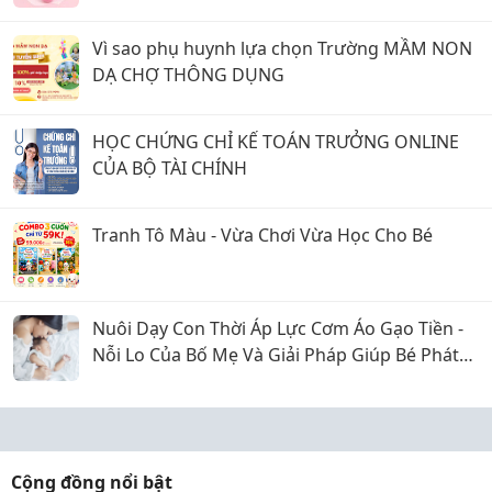
Vì sao phụ huynh lựa chọn Trường MẦM NON
DẠ CHỢ THÔNG DỤNG
HỌC CHỨNG CHỈ KẾ TOÁN TRƯỞNG ONLINE
CỦA BỘ TÀI CHÍNH
Tranh Tô Màu - Vừa Chơi Vừa Học Cho Bé
Nuôi Dạy Con Thời Áp Lực Cơm Áo Gạo Tiền -
Nỗi Lo Của Bố Mẹ Và Giải Pháp Giúp Bé Phát
Triển Toàn Diện
Cộng đồng nổi bật