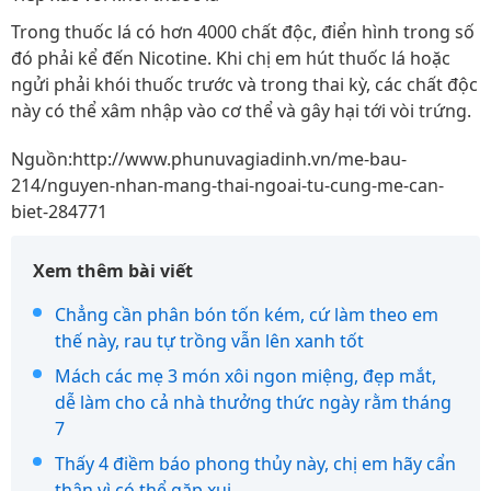
Trong thuốc lá có hơn 4000 chất độc, điển hình trong số
đó phải kể đến Nicotine. Khi chị em hút thuốc lá hoặc
ngửi phải khói thuốc trước và trong thai kỳ, các chất độc
này có thể xâm nhập vào cơ thể và gây hại tới vòi trứng.
Nguồn:http://www.phunuvagiadinh.vn/me-bau-
214/nguyen-nhan-mang-thai-ngoai-tu-cung-me-can-
biet-284771
Xem thêm bài viết
Chẳng cần phân bón tốn kém, cứ làm theo em
thế này, rau tự trồng vẫn lên xanh tốt
Mách các mẹ 3 món xôi ngon miệng, đẹp mắt,
dễ làm cho cả nhà thưởng thức ngày rằm tháng
7
Thấy 4 điềm báo phong thủy này, chị em hãy cẩn
thận vì có thể gặp xui