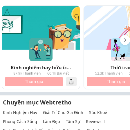
Kinh nghiệm hay hữu íc...
Thời tr
87.9k Thành viên
·
60.1k Bài viết
52.3k Thành viên
·
Tham gia
Tham gia
Chuyên mục Webtretho
Kinh Nghiệm Hay
Giải Trí Cho Gia Đình
Sức Khoẻ
Phong Cách Sống
Làm Đẹp
Tâm Sự
Reviews