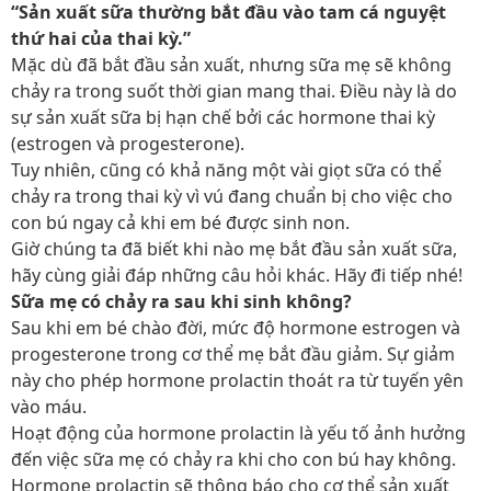
“Sản xuất sữa thường bắt đầu vào tam cá nguyệt
thứ hai của thai kỳ.”
Mặc dù đã bắt đầu sản xuất, nhưng sữa mẹ sẽ không
chảy ra trong suốt thời gian mang thai. Điều này là do
sự sản xuất sữa bị hạn chế bởi các hormone thai kỳ
(estrogen và progesterone).
Tuy nhiên, cũng có khả năng một vài giọt sữa có thể
chảy ra trong thai kỳ vì vú đang chuẩn bị cho việc cho
con bú ngay cả khi em bé được sinh non.
Giờ chúng ta đã biết khi nào mẹ bắt đầu sản xuất sữa,
hãy cùng giải đáp những câu hỏi khác. Hãy đi tiếp nhé!
Sữa mẹ có chảy ra sau khi sinh không?
Sau khi em bé chào đời, mức độ hormone estrogen và
progesterone trong cơ thể mẹ bắt đầu giảm. Sự giảm
này cho phép hormone prolactin thoát ra từ tuyến yên
vào máu.
Hoạt động của hormone prolactin là yếu tố ảnh hưởng
đến việc sữa mẹ có chảy ra khi cho con bú hay không.
Hormone prolactin sẽ thông báo cho cơ thể sản xuất