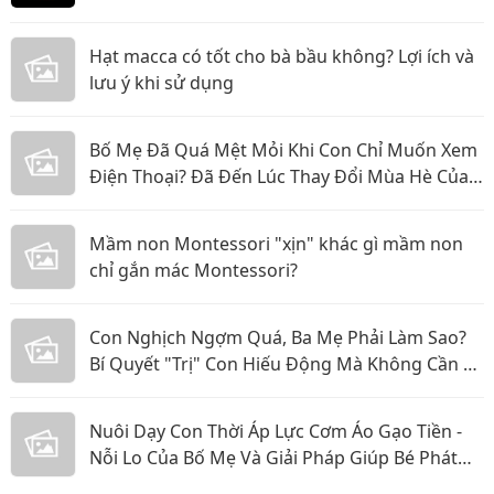
Hạt macca có tốt cho bà bầu không? Lợi ích và
lưu ý khi sử dụng
Bố Mẹ Đã Quá Mệt Mỏi Khi Con Chỉ Muốn Xem
Điện Thoại? Đã Đến Lúc Thay Đổi Mùa Hè Của
Bé
Mầm non Montessori "xịn" khác gì mầm non
chỉ gắn mác Montessori?
Con Nghịch Ngợm Quá, Ba Mẹ Phải Làm Sao?
Bí Quyết "Trị" Con Hiếu Động Mà Không Cần La
Hét
Nuôi Dạy Con Thời Áp Lực Cơm Áo Gạo Tiền -
Nỗi Lo Của Bố Mẹ Và Giải Pháp Giúp Bé Phát
Triển Toàn Diện