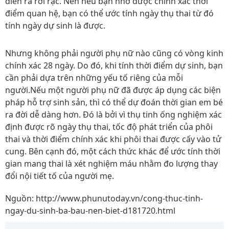
diễn ra rời rạc. Nên nếu bạn nhớ được chính xác thời
điểm quan hệ, bạn có thể ước tính ngày thụ thai từ đó
tính ngày dự sinh là được.
Nhưng không phải người phụ nữ nào cũng có vòng kinh
chính xác 28 ngày. Do đó, khi tính thời điểm dự sinh, bạn
cần phải dựa trên những yếu tố riêng của mỗi
người.Nếu một người phụ nữ đã được áp dụng các biện
pháp hỗ trợ sinh sản, thì có thể dự đoán thời gian em bé
ra đời dễ dàng hơn. Đó là bởi vì thụ tinh ống nghiệm xác
định được rõ ngày thụ thai, tốc độ phát triển của phôi
thai và thời điểm chính xác khi phôi thai được cấy vào tử
cung. Bên cạnh đó, một cách thức khác để ước tính thời
gian mang thai là xét nghiệm máu nhằm đo lượng thay
đổi nội tiết tố của người mẹ.
Nguồn: http://www.phunutoday.vn/cong-thuc-tinh-
ngay-du-sinh-ba-bau-nen-biet-d181720.html