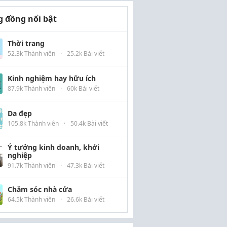
 đồng nổi bật
Thời trang
52.3k Thành viên
·
25.2k Bài viết
Kinh nghiệm hay hữu ích
87.9k Thành viên
·
60k Bài viết
Da đẹp
105.8k Thành viên
·
50.4k Bài viết
Ý tưởng kinh doanh, khởi
nghiệp
91.7k Thành viên
·
47.3k Bài viết
Chăm sóc nhà cửa
64.5k Thành viên
·
26.6k Bài viết