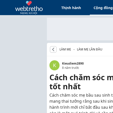
Thịnh hành
Cộng đồng
LÀM MẸ
LÀM MẸ LẦN ĐẦU
Kieudiem2890
K
8 năm trước
Cách chăm sóc m
tốt nhất
Cách chăm sóc mẹ bầu sau sinh t
mang thai tưởng rằng sau khi sin
hành trình mới chỉ bắt đầu sau kh