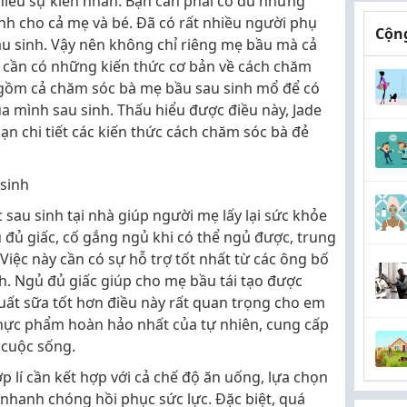
nhiều sự kiên nhẫn. Bạn cần phải có đủ những
nh cho cả mẹ và bé. Đã có rất nhiều người phụ
Cộng
au sinh. Vậy nên không chỉ riêng mẹ bầu mà cả
 cần có những kiến thức cơ bản về cách chăm
 gồm cả chăm sóc bà mẹ bầu sau sinh mổ để có
ủa mình sau sinh. Thấu hiểu được điều này, Jade
bạn chi tiết các kiến thức cách chăm sóc bà đẻ
 sinh
 sau sinh tại nhà giúp người mẹ lấy lại sức khỏe
đủ giấc, cố gắng ngủ khi có thể ngủ được, trung
 Việc này cần có sự hỗ trợ tốt nhất từ các ông bố
h. Ngủ đủ giấc giúp cho mẹ bầu tái tạo được
xuất sữa tốt hơn điều này rất quan trọng cho em
thực phẩm hoàn hảo nhất của tự nhiên, cung cấp
 cuộc sống.
p lí cần kết hợp với cả chế độ ăn uống, lựa chọn
nhanh chóng hồi phục sức lực. Đặc biệt, quá