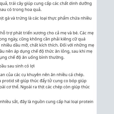
quả, trái cây giúp cung cấp các chất dinh dưỡng
hau có trong hoa quả.
thịt gà và trứng là các loại thực phẩm chứa nhiều
ể hỗ trợ phát triển xương cho cả mẹ và bé. Các mẹ
rong ngày, cũng không cần phải kiêng cữ quá
 nhiều dầu mỡ, chất kích thích. Đối với những mẹ
u nên áp dụng chế độ thức ăn lỏng, sau khi mẹ
 dụng chế độ ăn uống bình thường.
u sau sinh có lợi
ian của các cụ khuyên nên ăn nhiều cá chép.
u protid sẽ giúp thúc đẩy tử cung co bóp giúp
ài cơ thể. Ngoài ra thịt các chép còn giúp thúc
 nhiều sắt, đây là nguồn cung cấp hai loại protein