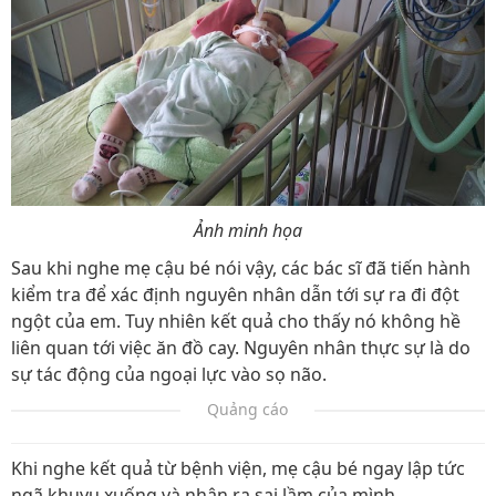
Ảnh minh họa
Sau khi nghe mẹ cậu bé nói vậy, các bác sĩ đã tiến hành
kiểm tra để xác định nguyên nhân dẫn tới sự ra đi đột
ngột của em. Tuy nhiên kết quả cho thấy nó không hề
liên quan tới việc ăn đồ cay. Nguyên nhân thực sự là do
sự tác động của ngoại lực vào sọ não.
Quảng cáo
Khi nghe kết quả từ bệnh viện, mẹ cậu bé ngay lập tức
ngã khuỵu xuống và nhận ra sai lầm của mình.