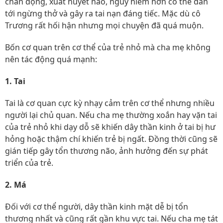
chấn động, xuất huyết não, nguy hiểm hơn có thể dẫn
tới ngừng thở và gây ra tai nạn đáng tiếc. Mặc dù cô
Trương rất hối hận nhưng mọi chuyện đã quá muộn.
Bốn cơ quan trên cơ thể của trẻ nhỏ mà cha mẹ không
nên tác động quá mạnh:
1. Tai
Tai là cơ quan cực kỳ nhạy cảm trên cơ thể nhưng nhiều
người lại chủ quan. Nếu cha mẹ thường xoắn hay vặn tai
của trẻ nhỏ khi dạy dỗ sẽ khiến dây thần kinh ở tai bị hư
hỏng hoặc thậm chí khiến trẻ bị ngất. Đồng thời cũng sẽ
gián tiếp gây tổn thương não, ảnh hưởng đến sự phát
triển của trẻ.
2. Má
Đối với cơ thể người, dây thần kinh mặt dễ bị tổn
thương nhất và cũng rất gần khu vực tai. Nếu cha mẹ tát