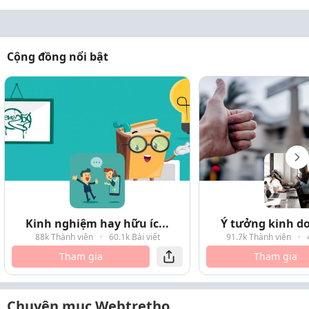
Cộng đồng nổi bật
Kinh nghiệm hay hữu íc...
Ý tưởng kinh do
88k Thành viên
·
60.1k Bài viết
91.7k Thành viên
·
Tham gia
Tham gia
Chuyên mục Webtretho