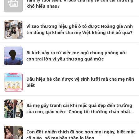
khó hiểu nhau?
Vì sao thương hiệu ghế ô tô được Hoàng gia Anh
tin dùng lại khiến cha mẹ Việt không thể bỏ qua?
Bi kịch xảy ra từ việc mẹ ngủ chung phòng với
con trai lớn vì yêu thương quá mức
Dấu hiệu bé cần được vệ sinh lưỡi mà cha mẹ nên
biết
Bà mẹ gây tranh cãi khi mặc quá đẹp đến trường
của con, giáo viên: 'Chúng tôi thường chán nhất
kiểu người như vậy'
Con đột nhiên thích đi học hơn mọi ngày, biết mặt
cô giáo, bố mẹ bần thần lo lắng