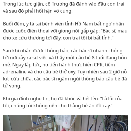
Trong lúc tức giận, cô Trương đã đánh vào đầu con trai
và sau đó phải hối hận vô cùng.
Buổi đêm, y tá tại bệnh viện tỉnh Hồ Nam bất ngờ nhận
được cuộc điện thoại với giọng nói gấp gáp: “Bác sĩ, mau
cho xe cứu thương tới đây, con trai tôi bi bất tỉnh.”
Sau khi nhận được thông báo, các bác sĩ nhanh chóng
tới nơi xảy ra sự việc và thấy một cậu bé 8 tuổi đang hôn
mê. Ngay lập tức, họ tiến hành thực hiện CPR, tiêm
adrenaline và cho cậu bé thở oxy. Tuy nhiên sau 2 giờ nỗ
lực cứu chữa, các bác sĩ ngậm ngùi thông báo cậu bé đã
tử vong.
Khi gia đình nghe tin, họ đã khóc và hét lên: “Là lỗi của
tôi, chúng tôi không nên cho thằng bé ăn đồ cay.”