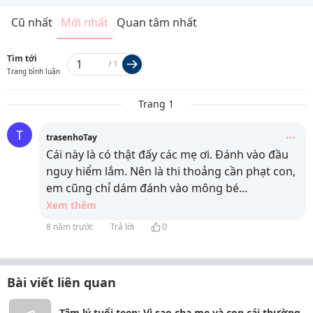
Cũ nhất
Mới nhất
Quan tâm nhất
Tìm tới
/
1
Trang bình luận
Trang 1
T
trasenhoTay
Cái này là có thật đấy các mẹ ơi. Đánh vào đầu
nguy hiểm lắm. Nên là thi thoảng cần phạt con,
em cũng chỉ dám đánh vào mông bé
...
Xem thêm
8 năm trước
Trả lời
0
Bài viết liên quan
Tâm lý tuổi teen: Vì sao cha mẹ và con cái thường