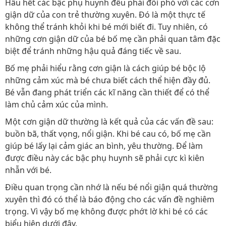
Hầu hết các bậc phụ huynh đều phải đối phó với các cơn
giận dữ của con trẻ thường xuyên. Đó là một thực tế
không thể tránh khỏi khi bé mới biết đi. Tuy nhiên, có
những cơn giận dữ của bé bố mẹ cần phải quan tâm đặc
biệt để tránh những hậu quả đáng tiếc về sau.
Bố mẹ phải hiểu rằng cơn giận là cách giúp bé bộc lộ
những cảm xúc mà bé chưa biết cách thể hiện đầy đủ.
Bé vẫn đang phát triển các kĩ năng cần thiết để có thể
làm chủ cảm xúc của mình.
Một cơn giận dữ thường là kết quả của các vấn đề sau:
buồn bã, thất vọng, nổi giận. Khi bé cau có, bố mẹ cần
giúp bé lấy lại cảm giác an bình, yêu thường. Để làm
được điều này các bậc phụ huynh sẽ phải cực kì kiên
nhẫn với bé.
Điều quan trọng cần nhớ là nếu bé nổi giận quá thường
xuyên thì đó có thể là báo động cho các vấn đề nghiêm
trọng. Vì vậy bố mẹ không được phớt lờ khi bé có các
biểu hiện dưới đây.