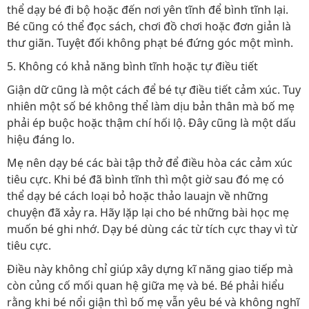
thể dạy bé đi bộ hoặc đến nơi yên tĩnh để bình tĩnh lại.
Bé cũng có thể đọc sách, chơi đồ chơi hoặc đơn giản là
thư giãn. Tuyệt đối không phạt bé đứng góc một mình.
5. Không có khả năng bình tĩnh hoặc tự điều tiết
Giận dữ cũng là một cách để bé tự điều tiết cảm xúc. Tuy
nhiên một số bé không thể làm dịu bản thân mà bố mẹ
phải ép buộc hoặc thậm chí hối lộ. Đây cũng là một dấu
hiệu đáng lo.
Mẹ nên dạy bé các bài tập thở để điều hòa các cảm xúc
tiêu cực. Khi bé đã bình tĩnh thì một giờ sau đó mẹ có
thể dạy bé cách loại bỏ hoặc thảo lauajn về những
chuyện đã xảy ra. Hãy lặp lại cho bé những bài học mẹ
muốn bé ghi nhớ. Dạy bé dùng các từ tích cực thay vì từ
tiêu cực.
Điều này không chỉ giúp xây dựng kĩ năng giao tiếp mà
còn củng cố mối quan hệ giữa mẹ và bé. Bé phải hiểu
rằng khi bé nổi giận thì bố mẹ vẫn yêu bé và không nghĩ