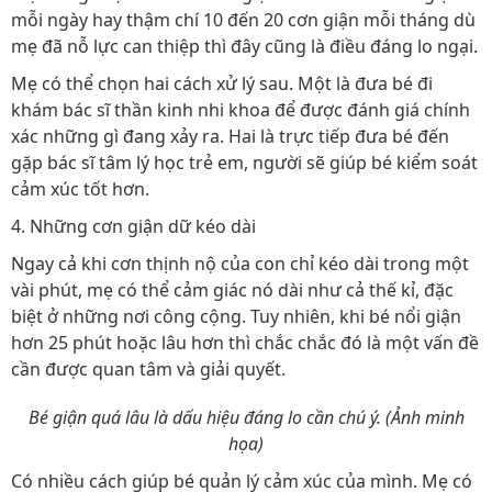
mỗi ngày hay thậm chí 10 đến 20 cơn giận mỗi tháng dù
mẹ đã nỗ lực can thiệp thì đây cũng là điều đáng lo ngại.
Mẹ có thể chọn hai cách xử lý sau. Một là đưa bé đi
khám bác sĩ thần kinh nhi khoa để được đánh giá chính
xác những gì đang xảy ra. Hai là trực tiếp đưa bé đến
gặp bác sĩ tâm lý học trẻ em, người sẽ giúp bé kiểm soát
cảm xúc tốt hơn.
4. Những cơn giận dữ kéo dài
Ngay cả khi cơn thịnh nộ của con chỉ kéo dài trong một
vài phút, mẹ có thể cảm giác nó dài như cả thế kỉ, đặc
biệt ở những nơi công cộng. Tuy nhiên, khi bé nổi giận
hơn 25 phút hoặc lâu hơn thì chắc chắc đó là một vấn đề
cần được quan tâm và giải quyết.
Bé giận quá lâu là dấu hiệu đáng lo cần chú ý. (Ảnh minh
họa)
Có nhiều cách giúp bé quản lý cảm xúc của mình. Mẹ có