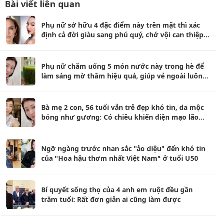
Bài viết liên quan
Phụ nữ sở hữu 4 đặc điểm này trên mặt thì xác
định cả đời giàu sang phú quý, chớ vội can thiệp
thẩm mỹ
Phụ nữ chăm uống 5 món nước này trong hè để
làm sáng mờ thâm hiệu quả, giúp vẻ ngoài luôn
rạng rỡ
Bà mẹ 2 con, 56 tuổi vẫn trẻ đẹp khó tin, da mộc
bóng như gương: Có chiêu khiến diện mạo lão
hóa ngược
Ngỡ ngàng trước nhan sắc "ảo diệu" đến khó tin
của "Hoa hậu thơm nhất Việt Nam" ở tuổi U50
Bí quyết sống thọ của 4 anh em ruột đều gần
trăm tuổi: Rất đơn giản ai cũng làm được