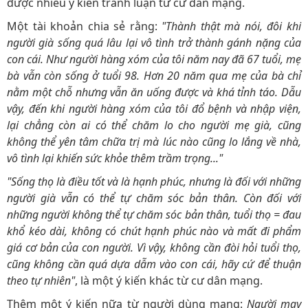
được nhiều ý kiến tranh luận từ cư dân mạng.
Một tài khoản chia sẻ rằng:
"Thành thật mà nói, đôi khi
người già sống quá lâu lại vô tình trở thành gánh nặng của
con cái. Như người hàng xóm của tôi năm nay đã 67 tuổi, mẹ
bà vẫn còn sống ở tuổi 98. Hơn 20 năm qua mẹ của bà chỉ
nằm một chỗ nhưng vẫn ăn uống được và khá tỉnh táo. Dẫu
vậy, đến khi người hàng xóm của tôi đổ bệnh và nhập viện,
lại chẳng còn ai có thể chăm lo cho người mẹ già, cũng
không thể yên tâm chữa trị mà lúc nào cũng lo lắng về nhà,
vô tình lại khiến sức khỏe thêm trầm trọng..."
"Sống thọ là điều tốt và là hạnh phúc, nhưng là đối với những
người già vẫn có thể tự chăm sóc bản thân. Còn đối với
những người không thể tự chăm sóc bản thân, tuổi thọ = đau
khổ kéo dài, không có chút hạnh phúc nào và mất đi phẩm
giá cơ bản của con người. Vì vậy, không cần đòi hỏi tuổi thọ,
cũng không cần quá dựa dẫm vào con cái, hãy cứ để thuận
theo tự nhiên"
, là một ý kiến khác từ cư dân mạng.
Thêm một ý kiến nữa từ người dùng mạng:
Người may