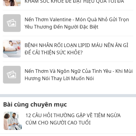
KHÁM SỨC KHỎE ĐỂ ĐẠT HIỆU QUẢ TỐI ĐA
Nến Thơm Valentine - Món Quà Nhỏ Gửi Trọn
Yêu Thương Đến Người Đặc Biệt
BỆNH NHÂN RỐI LOẠN LIPID MÁU NÊN ĂN GÌ
ĐỂ CẢI THIỆN SỨC KHỎE?
Nến Thơm Và Ngôn Ngữ Của Tình Yêu - Khi Mùi
Hương Nói Thay Lời Muốn Nói
Bài cùng chuyên mục
12 CÂU HỎI THƯỜNG GẶP VỀ TIÊM NGỪA
CÚM CHO NGƯỜI CAO TUỔI