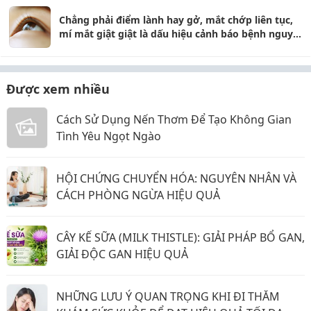
Chẳng phải điểm lành hay gở, mắt chớp liên tục,
mí mắt giật giật là dấu hiệu cảnh báo bệnh nguy
hiểm
Được xem nhiều
Cách Sử Dụng Nến Thơm Để Tạo Không Gian
Tình Yêu Ngọt Ngào
HỘI CHỨNG CHUYỂN HÓA: NGUYÊN NHÂN VÀ
CÁCH PHÒNG NGỪA HIỆU QUẢ
CÂY KẾ SỮA (MILK THISTLE): GIẢI PHÁP BỔ GAN,
GIẢI ĐỘC GAN HIỆU QUẢ
NHỮNG LƯU Ý QUAN TRỌNG KHI ĐI THĂM