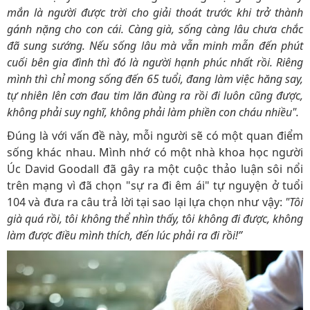
mắn là người được trời cho giải thoát trước khi trở thành
gánh nặng cho con cái. Càng già, sống càng lâu chưa chắc
đã sung sướng. Nếu sống lâu mà vẫn minh mẫn đến phút
cuối bên gia đình thì đó là người hạnh phúc nhất rồi. Riêng
mình thì chỉ mong sống đến 65 tuổi, đang làm việc hăng say,
tự nhiên lên cơn đau tim lăn đùng ra rồi đi luôn cũng được,
không phải suy nghĩ, không phải làm phiền con cháu nhiều".
Đúng là với vấn đề này, mỗi người sẽ có một quan điểm
sống khác nhau. Mình nhớ có một nhà khoa học người
Úc David Goodall đã gây ra một cuộc thảo luận sôi nổi
trên mạng vì đã chọn "sự ra đi êm ái" tự nguyện ở tuổi
104 và đưa ra câu trả lời tại sao lại lựa chọn như vậy:
"Tôi
già quá rồi, tôi không thể nhìn thấy, tôi không đi được, không
làm được điều mình thích, đến lúc phải ra đi rồi!”