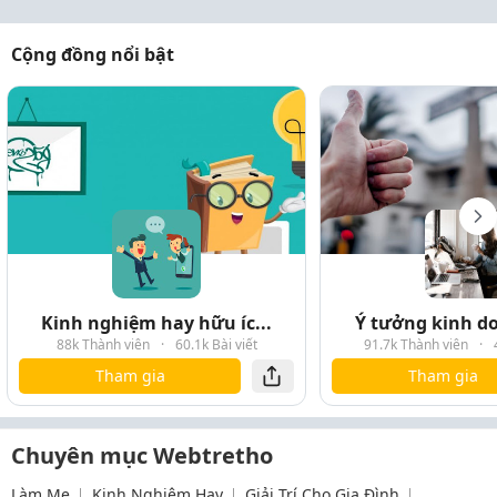
Cộng đồng nổi bật
Kinh nghiệm hay hữu íc...
Ý tưởng kinh do
88k Thành viên
·
60.1k Bài viết
91.7k Thành viên
·
Tham gia
Tham gia
Chuyên mục Webtretho
Làm Mẹ
Kinh Nghiệm Hay
Giải Trí Cho Gia Đình