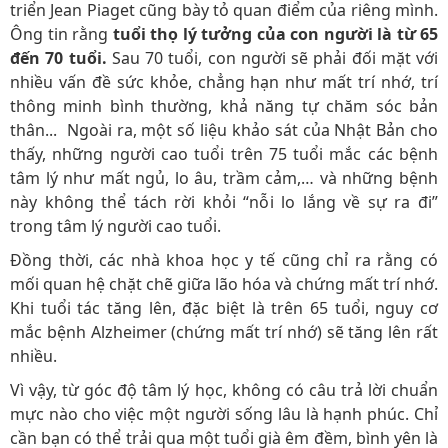
triển Jean Piaget cũng bày tỏ quan điểm của riêng mình.
Ông tin rằng
tuổi thọ lý tưởng của con người là từ 65
đến 70 tuổi.
Sau 70 tuổi, con người sẽ phải đối mặt với
nhiều vấn đề sức khỏe, chẳng hạn như mất trí nhớ, trí
thông minh bình thường, khả năng tự chăm sóc bản
thân... Ngoài ra, một số liệu khảo sát của Nhật Bản cho
thấy, những người cao tuổi trên 75 tuổi mắc các bệnh
tâm lý như mất ngủ, lo âu, trầm cảm,… và những bệnh
này không thể tách rời khỏi “nỗi lo lắng về sự ra đi”
trong tâm lý người cao tuổi.
Đồng thời, các nhà khoa học y tế cũng chỉ ra rằng có
mối quan hệ chặt chẽ giữa lão hóa và chứng mất trí nhớ.
Khi tuổi tác tăng lên, đặc biệt là trên 65 tuổi, nguy cơ
mắc bệnh Alzheimer (chứng mất trí nhớ) sẽ tăng lên rất
nhiều.
Vì vậy, từ góc độ tâm lý học, không có câu trả lời chuẩn
mực nào cho việc một người sống lâu là hạnh phúc. Chỉ
cần bạn có thể trải qua một tuổi già êm đềm, bình yên là