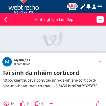
Kinh nghiệm làm đẹp
Myanh_111
M
8 năm trước
Tái sinh da nhiễm corticord
http://kienthuceva.com/tai-sinh-da-nhiem-corticord-
giac-mo-hoan-toan-co-that-1-2-6456.html?aff=325870
1K
0
0