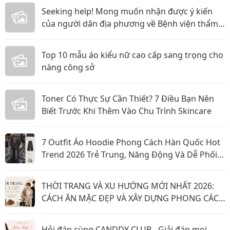
Seeking help! Mong muốn nhận được ý kiến
của người dân địa phương về Bệnh viện thẩm
mỹ Gangwhoo và bác sĩ Lê Ngọc Tuấn Anh
Top 10 mẫu áo kiểu nữ cao cấp sang trọng cho
nàng công sở
Toner Có Thực Sự Cần Thiết? 7 Điều Bạn Nên
Biết Trước Khi Thêm Vào Chu Trình Skincare
7 Outfit Áo Hoodie Phong Cách Hàn Quốc Hot
Trend 2026 Trẻ Trung, Năng Động Và Dễ Phối
Đồ
THỜI TRANG VÀ XU HƯỚNG MỚI NHẤT 2026:
CÁCH ĂN MẶC ĐẸP VÀ XÂY DỰNG PHONG CÁCH
CÁ NHÂN NĂM 2026
Hỏi đáp cùng CANDDY CLUB - Giải đáp mọi