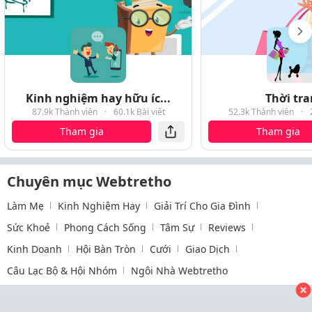
Kinh nghiệm hay hữu íc...
Thời tr
87.9k Thành viên
·
60.1k Bài viết
52.3k Thành viên
·
Tham gia
Tham gia
Chuyên mục Webtretho
Làm Mẹ
Kinh Nghiệm Hay
Giải Trí Cho Gia Đình
Sức Khoẻ
Phong Cách Sống
Tâm Sự
Reviews
Kinh Doanh
Hội Bàn Tròn
Cưới
Giao Dịch
Câu Lạc Bộ & Hội Nhóm
Ngôi Nhà Webtretho