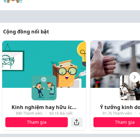
Cộng đồng nổi bật
Kinh nghiệm hay hữu íc...
Ý tưởng kinh do
88k Thành viên
·
60.1k Bài viết
91.7k Thành viên
·
Tham gia
Tham gia