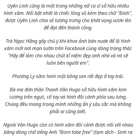
Uyên Linh cũng là một trong những nữ ca sĩ sở hữu nhiều
hình xăm. Nổi bật nhất là chiếc lông vũ kèm theo chữ "Đinh",
được Uyên Linh chia sẻ tượng trưng cho khát vọng vươn lên
để đạt đến thành công.
Trà Ngọc Hằng gây chú ý khi khoe ảnh bán nude để lộ hình
xăm mới nơi mạn sườn trên Facebook cùng dòng trạng thái:
"Hãy để làm cho nhau chút kỉ niệm đẹp anh nhá và nó sẽ
luôn bên người em".
Phương Ly xăm hình một bông sen rất đẹp ở tay trái.
Bà mẹ đơn thân Thanh Vân Hugo sở hữu hình xăm kim
cương trên ngực, cổ tay và hình đôi cánh phía sau lưng.
Chúng đều mang trong mình những ẩn ý sâu sắc mà không
phải ai cũng biết.
Ngoài Vân Hugo còn có hình xăm đôi cánh được nối với nhau
bằng dòng chữ tiếng Anh "Born tobe free" (tạm dịch - Sinh ra