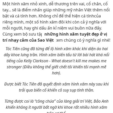
Một hình xăm nhỏ xinh, dễ thương trên vai, cổ chân, cổ
tay... sẽ là điểm nhấn giúp những mỹ nhân Việt thêm nổi
bật và cá tính hơn. Không chỉ để thể hiện cá tínhcủa
riêng mình, một số hình xăm đôi khi còn cả ý nghĩa với
mỗi người, hay ghi dấu ấn kỉ niệm vui buồn nữa đấy.
Cùng xem bộ sưu tập
những hình xăm tuyệt đẹp ở vị
trí nhạy cảm của Sao Việt
xem chúng có ý nghĩa gì nhé!
Tóc Tiên cũng đã từng để lộ hình xăm khác khi diện áo hai
dây khoe lưng trần. Hình xăm biến tấu từ lời bài hát khá nổi
tiếng của Kelly Clarkson - What doesn't kill me makes me
stronger (Điều không thể giết chết tôi khiến tôi mạnh mẽ
hơn).
Được biết Tóc Tiên đã quyết định xăm hình xăm này sau khi
trải qua biến cố khiến cô suy sụp tinh thần.
Từng được coi là “công chúa” của làng giải trí Việt, Bảo Anh
khiến không ít người bất ngờ khi khoe rất nhiều hình xăm