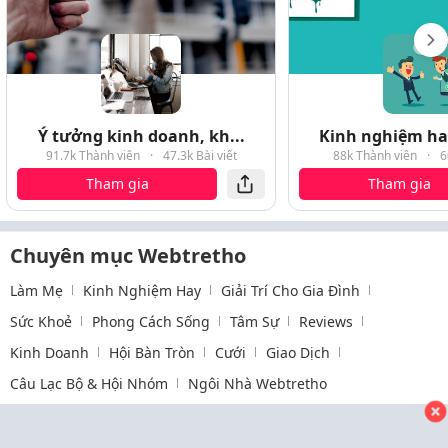
Ý tưởng kinh doanh, kh...
Kinh nghiệm hay
91.7k Thành viên
·
47.3k Bài viết
88k Thành viên
·
6
Tham gia
Tham gia
Chuyên mục Webtretho
Làm Mẹ
Kinh Nghiệm Hay
Giải Trí Cho Gia Đình
Sức Khoẻ
Phong Cách Sống
Tâm Sự
Reviews
Kinh Doanh
Hội Bàn Tròn
Cưới
Giao Dịch
Câu Lạc Bộ & Hội Nhóm
Ngôi Nhà Webtretho