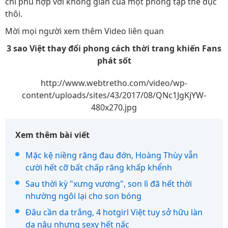
chỉ phù hợp với không gian của một phòng tập thể dục
thôi.
Mời mọi người xem thêm Video liên quan
3 sao Việt thay đổi phong cách thời trang khiến Fans
phát sốt
http://www.webtretho.com/video/wp-
content/uploads/sites/43/2017/08/QNc1JgKjYW-
480x270.jpg
Xem thêm bài viết
Mặc kệ niềng răng đau đớn, Hoàng Thùy vẫn
cười hết cỡ bất chấp răng khấp khểnh
Sau thời kỳ "xưng vương", son lì đã hết thời
nhường ngôi lại cho son bóng
Đâu cần da trắng, 4 hotgirl Việt tuy sở hữu làn
da nâu nhưng sexy hết nấc