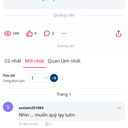
Quảng cáo
30K
0
2
Quảng cáo
Cũ nhất
Mới nhất
Quan tâm nhất
Tìm tới
/
1
Trang bình luận
Trang 1
S
sonlam251994
Nhìn ... muốn quỳ lạy luôn
8 năm trước
0