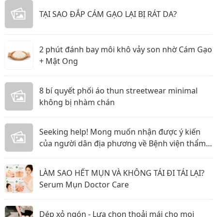
TẠI SAO ĐẮP CÁM GẠO LẠI BỊ RÁT DA?
2 phút đánh bay môi khô vảy son nhờ Cám Gạo
+ Mật Ong
8 bí quyết phối áo thun streetwear minimal
không bị nhàm chán
Seeking help! Mong muốn nhận được ý kiến
của người dân địa phương về Bệnh viện thẩm
mỹ Gangwhoo và bác sĩ Lê Ngọc Tuấn Anh
LÀM SAO HẾT MỤN VÀ KHÔNG TÁI ĐI TÁI LẠI?
Serum Mụn Doctor Care
Dép xỏ ngón - Lựa chọn thoải mái cho mọi