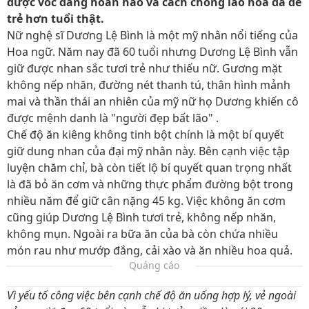
được vóc dáng hoàn hảo và cách chống lão hóa da để
trẻ hơn tuổi thật.
Nữ nghệ sĩ Dương Lệ Bình là một mỹ nhân nổi tiếng của
Hoa ngữ. Năm nay đã 60 tuổi nhưng Dương Lệ Bình vẫn
giữ được nhan sắc tươi trẻ như thiếu nữ. Gương mặt
không nếp nhăn, đường nét thanh tú, thân hình mảnh
mai và thần thái an nhiên của mỹ nữ họ Dương khiến cô
được mệnh danh là "người đẹp bất lão" .
Chế độ ăn kiêng không tinh bột chính là một bí quyết
giữ dung nhan của đại mỹ nhân này. Bên cạnh việc tập
luyện chăm chỉ, bà còn tiết lộ bí quyết quan trọng nhất
là đã bỏ ăn cơm và những thực phẩm đường bột trong
nhiều năm để giữ cân nặng 45 kg. Việc không ăn cơm
cũng giúp Dương Lệ Bình tươi trẻ, không nếp nhăn,
không mụn. Ngoài ra bữa ăn của bà còn chứa nhiều
món rau như mướp đắng, cải xào và ăn nhiều hoa quả.
Quảng cáo
Vì yếu tố công việc bên cạnh chế độ ăn uống hợp lý, vẻ ngoài