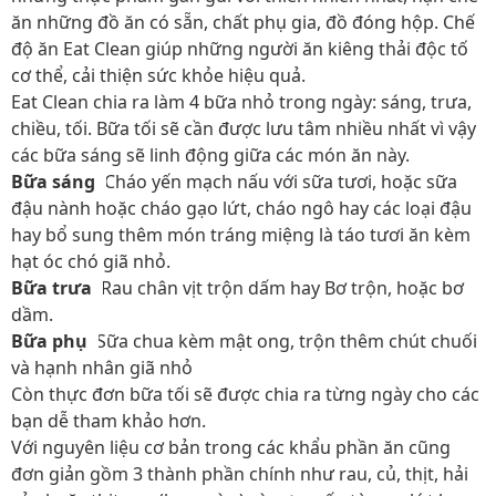
ăn những đồ ăn có sẵn, chất phụ gia, đồ đóng hộp. Chế
độ ăn Eat Clean giúp những người ăn kiêng thải độc tố
cơ thể, cải thiện sức khỏe hiệu quả.
Eat Clean chia ra làm 4 bữa nhỏ trong ngày: sáng, trưa,
chiều, tối. Bữa tối sẽ cần được lưu tâm nhiều nhất vì vậy
các bữa sáng sẽ linh động giữa các món ăn này.
Bữa sáng
: Cháo yến mạch nấu với sữa tươi, hoặc sữa
đậu nành hoặc cháo gạo lứt, cháo ngô hay các loại đậu
hay bổ sung thêm món tráng miệng là táo tươi ăn kèm
hạt óc chó giã nhỏ.
Bữa trưa
: Rau chân vịt trộn dấm hay Bơ trộn, hoặc bơ
dầm.
Bữa phụ
: Sữa chua kèm mật ong, trộn thêm chút chuối
và hạnh nhân giã nhỏ
Còn thực đơn bữa tối sẽ được chia ra từng ngày cho các
bạn dễ tham khảo hơn.
Với nguyên liệu cơ bản trong các khẩu phần ăn cũng
đơn giản gồm 3 thành phần chính như rau, củ, thịt, hải