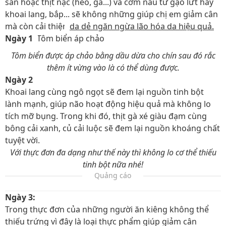
sản hoặc thịt nạc (heo, gà...) và cơm nấu từ gạo lứt hay
khoai lang, bắp... sẽ không những giúp chị em giảm cân
mà còn cải thiện
da dẻ ngăn ngừa lão hóa da hiệu quả.
Ngày 1
: Tôm biển áp chảo
Tôm biển được áp chảo bằng dầu dừa cho chín sau đó rắc
thêm ít vừng vào là có thể dùng được.
Ngày 2
:
Khoai lang cùng ngô ngọt sẽ đem lại nguồn tinh bột
lành mạnh, giúp não hoạt động hiệu quả mà không lo
tích mỡ bụng. Trong khi đó, thịt gà xé giàu đạm cùng
bông cải xanh, củ cải luộc sẽ đem lại nguồn khoáng chất
tuyệt vời.
Với thực đơn đa dạng như thế này thì không lo cơ thể thiếu
tinh bột nữa nhé!
Quảng cáo
Ngày 3:
Trong thực đơn của những người ăn kiêng không thể
thiếu trứng vì đây là loại thực phẩm giúp giảm cân