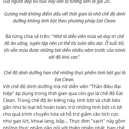
của người đẹp 60 tuổi này vẫn bị tưởng lầm là gái 20.
Gương mặt không điểm dấu vết thời gian là nhờ chế độ dinh
dưỡng không tinh bột theo phương pháp Eat Clean.
Bà từng chia sẻ trên: "
Nhờ là diễn viên múa và duy trì chế
độ ăn uống, luyện tập nên cơ thể tôi luôn dẻo dai. Ở tuổi 60,
tôi vẫn múa được những bài diễn nhiều năm trước của mình
với độ khó cao".
Chế độ dinh dưỡng hạn chế những thực phẩm tinh bột gọi là
Eat Clean.
Với chế độ dinh dưỡng mà nữ diễn viên “Thần điêu đại
hiệp” áp dụng trong thời gian qua còn gọi là chế độ Eat
Clean. Trong chế độ ăn kiêng này, tinh bột và chất béo
gần như bị loại bỏ hoàn toàn, trừ những tinh bột có lợi
cho quá trình chuyển hóa và hỗ trợ giảm cân tích cực
như gạo lứt, khoai lang, bắp... Thực đơn "sạch" này gồm
những thực phẩm gần gũi với thiên nhiên nhất, hạn chế