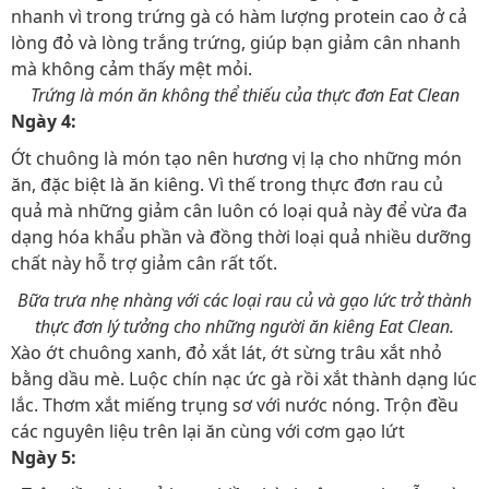
nhanh vì trong trứng gà có hàm lượng protein cao ở cả
lòng đỏ và lòng trắng trứng, giúp bạn giảm cân nhanh
mà không cảm thấy mệt mỏi.
Trứng là món ăn không thể thiếu của thực đơn Eat Clean
Ngày 4:
Ớt chuông là món tạo nên hương vị lạ cho những món
ăn, đặc biệt là ăn kiêng. Vì thế trong thực đơn rau củ
quả mà những giảm cân luôn có loại quả này để vừa đa
dạng hóa khẩu phần và đồng thời loại quả nhiều dưỡng
chất này hỗ trợ giảm cân rất tốt.
Bữa trưa nhẹ nhàng với các loại rau củ và gạo lức trở thành
thực đơn lý tưởng cho những người ăn kiêng Eat Clean.
Xào ớt chuông xanh, đỏ xắt lát, ớt sừng trâu xắt nhỏ
bằng dầu mè. Luộc chín nạc ức gà rồi xắt thành dạng lúc
lắc. Thơm xắt miếng trụng sơ với nước nóng. Trộn đều
các nguyên liệu trên lại ăn cùng với cơm gạo lứt
Ngày 5: