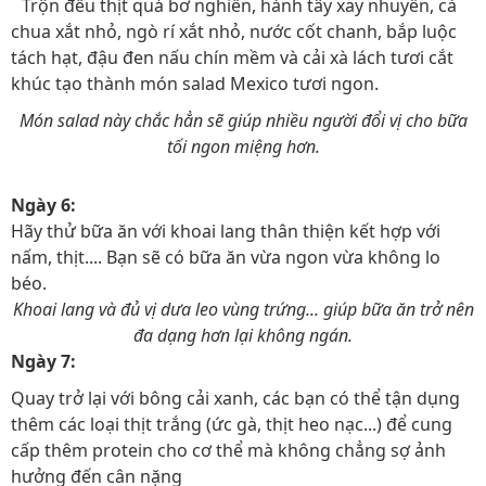
Trộn đều thịt quả bơ nghiền, hành tây xay nhuyễn, cà
chua xắt nhỏ, ngò rí xắt nhỏ, nước cốt chanh, bắp luộc
tách hạt, đậu đen nấu chín mềm và cải xà lách tươi cắt
khúc tạo thành món salad Mexico tươi ngon.
Món salad này chắc hẳn sẽ giúp nhiều người đổi vị cho bữa
tối ngon miệng hơn.
Ngày 6:
Hãy thử bữa ăn với khoai lang thân thiện kết hợp với
nấm, thịt.... Bạn sẽ có bữa ăn vừa ngon vừa không lo
béo.
Khoai lang và đủ vị dưa leo vùng trứng... giúp bữa ăn trở nên
đa dạng hơn lại không ngán.
Ngày 7:
Quay trở lại với bông cải xanh, các bạn có thể tận dụng
thêm các loại thịt trắng (ức gà, thịt heo nạc...) để cung
cấp thêm protein cho cơ thể mà không chẳng sợ ảnh
hưởng đến cân nặng