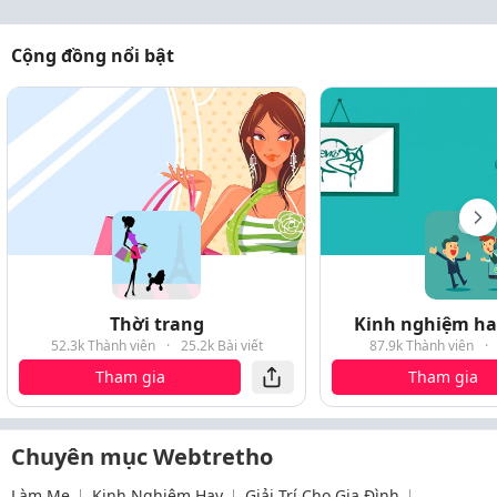
Cộng đồng nổi bật
Thời trang
Kinh nghiệm hay
52.3k Thành viên
·
25.2k Bài viết
87.9k Thành viên
·
Tham gia
Tham gia
Chuyên mục Webtretho
Làm Mẹ
Kinh Nghiệm Hay
Giải Trí Cho Gia Đình