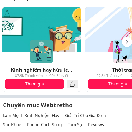
Kinh nghiệm hay hữu íc...
Thời tr
87.9k Thành viên
·
60k Bài viết
52.3k Thành viên
·
Tham gia
Tham gia
Chuyên mục Webtretho
Làm Mẹ
Kinh Nghiệm Hay
Giải Trí Cho Gia Đình
Sức Khoẻ
Phong Cách Sống
Tâm Sự
Reviews