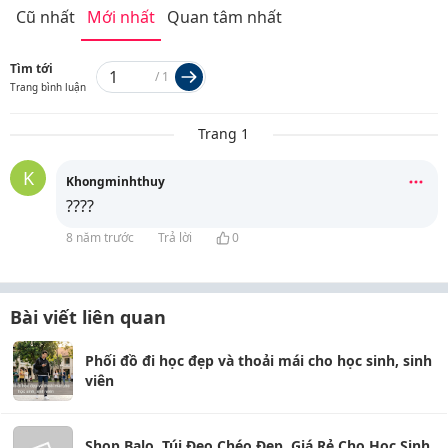
Cũ nhất
Mới nhất
Quan tâm nhất
Tìm tới
/
1
Trang bình luận
Trang 1
K
Khongminhthuy
????
8 năm trước
Trả lời
0
Bài viết liên quan
Phối đồ đi học đẹp và thoải mái cho học sinh, sinh
viên
Shop Balo, Túi Đeo Chéo Đẹp, Giá Rẻ Cho Học Sinh