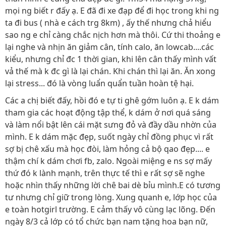
mọi ng biết r đấy ạ. E đã đi xe đạp để đi học trong khi ng
ta đi bus ( nhà e cách trg 8km) , ấy thế nhưng chả hiểu
sao ng e chỉ càng chắc nịch hơn mà thôi. Cứ thi thoảng e
lại nghe và nhịn ăn giảm cân, tính calo, ăn lowcab....các
kiểu, nhưng chỉ đc 1 thời gian, khi lên cân thấy mình vất
vả thế mà k đc gì là lại chán. Khi chán thì lại ăn. Ăn xong
lại stress... đó là vòng luẩn quẩn tuần hoàn tệ hại.
Các a chị biết đấy, hồi đó e tự ti ghê gớm luôn ạ. E k dám
tham gia các hoạt động tập thể, k dám ở nơi quá sáng
và làm nổi bật lên cái mặt sưng đỏ và đầy dầu nhờn của
mình. E k dám mặc đẹp, suốt ngày chỉ đồng phục vì rất
sợ bị chê xấu mà học đòi, làm hỏng cả bộ qao đẹp.... e
thậm chí k dám chơi fb, zalo. Ngoài miệng e ns sợ mấy
thứ đó k lành mạnh, trên thực tế thì e rất sợ sẽ nghe
hoặc nhìn thấy những lời chê bai dè bỉu mình.E có tương
tư nhưng chỉ giữ trong lòng. Xung quanh e, lớp học của
e toàn hotgirl trường. E cảm thấy vô cùng lạc lõng. Đến
ngày 8/3 cả lớp có tổ chức bạn nam tặng hoa bạn nữ,