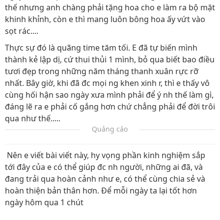
thế nhưng anh chàng phải tặng hoa cho e làm ra bộ mặt
khinh khỉnh, còn e thì mang luôn bông hoa ấy vứt vào
sọt rác....
Thực sự đó là quãng time tăm tối. E đã tự biến mình
thành kẻ lập dị, cứ thui thủi 1 mình, bỏ qua biết bao điều
tươi đẹp trong những năm tháng thanh xuân rực rỡ
nhất. Bây giờ, khi đã đc mọi ng khen xinh r, thì e thấy vô
cùng hối hận sao ngày xưa mình phải để ý nh thế làm gì,
đáng lẽ ra e phải cố gắng hơn chứ chẳng phải để đời trôi
qua như thế.....
Quảng cáo
Nên e viết bài viết này, hy vọng phần kinh nghiệm sắp
tới đây của e có thể giúp đc nh người, những ai đã, và
đang trải qua hoàn cảnh như e, có thể cùng chia sẻ và
hoàn thiện bản thân hơn. Để mỗi ngày ta lại tốt hơn
ngày hôm qua 1 chút