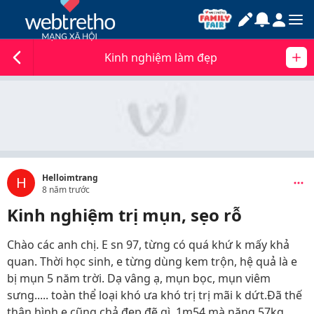
Kinh nghiệm làm đẹp
Helloimtrang
H
8 năm trước
Kinh nghiệm trị mụn, sẹo rỗ
Chào các anh chị. E sn 97, từng có quá khứ k mấy khả
quan. Thời học sinh, e từng dùng kem trộn, hệ quả là e
bị mụn 5 năm trời. Dạ vâng ạ, mụn bọc, mụn viêm
sưng..... toàn thể loại khó ưa khó trị trị mãi k dứt.Đã thế
thân hình e cũng chả đẹp đẽ gì. 1m54 mà nặng 57kg,