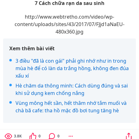
7 Cách chữa rạn da sau sinh
http://www.webtretho.com/video/wp-
content/uploads/sites/43/2017/07/FJjd1aNaEU-
480x360.jpg
Xem thêm bài viết
3 điều "đã là con gái" phải ghi nhớ như in trong
mùa hè để có làn da trắng hồng, không đen đúa
xấu xí
Hè chăm da thông minh: Cách dùng đúng và sai
khi sử dụng kem chống nắng
Vùng mông hết sần, hết thâm nhớ tắm muối và
chà bã cafe: tha hồ mặc đồ bơi tung tăng hè
3.8K
0
0