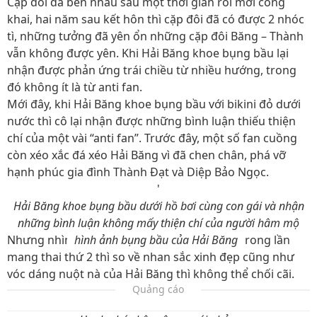
Cặp đôi đã bên nhau sau một thời gian rồi mới công
khai, hai năm sau kết hôn thì cặp đôi đã có được 2 nhóc
tì, những tưởng đã yên ổn những cặp đôi Băng – Thành
vẫn không được yên. Khi Hải Băng khoe bụng bầu lại
nhận được phản ứng trái chiều từ nhiều hướng, trong
đó không ít là từ anti fan.
Mới đây, khi Hải Băng khoe bụng bầu với bikini đỏ dưới
nước thì cô lại nhận được những bình luận thiếu thiện
chí của một vài “anti fan”. Trước đây, một số fan cuồng
còn xéo xắc đá xéo Hải Băng vì đã chen chân, phá vỡ
hạnh phúc gia đình Thành Đạt và Diệp Bảo Ngọc.
'
Hải Băng khoe bụng bầu dưới hồ bơi cùng con gái và nhận
những bình luận không mấy thiện chí của người hâm mộ
Nhưng nhìn
hình ảnh bụng bầu của Hải Băng
trong lần
mang thai thứ 2 thì so về nhan sắc xinh đẹp cũng như
vóc dáng nuột nà của Hải Băng thì không thể chối cãi.
Quảng cáo