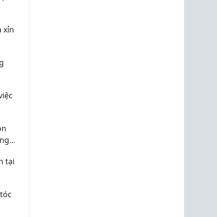
 xỉn
g
việc
ọn
ong
 tại
tóc