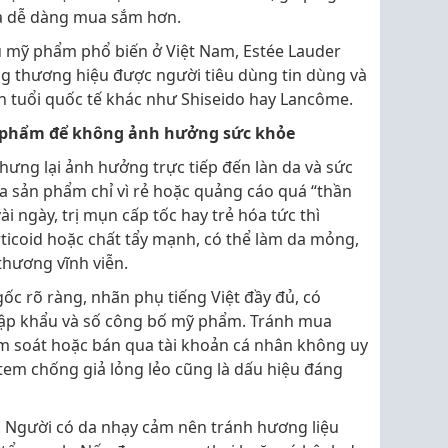
và dễ dàng mua sắm hơn.
 mỹ phẩm phổ biến ở Việt Nam, Estée Lauder
g thương hiệu được người tiêu dùng tin dùng và
ên tuổi quốc tế khác như Shiseido hay Lancôme.
 phẩm để không ảnh hưởng sức khỏe
ng lại ảnh hưởng trực tiếp đến làn da và sức
a sản phẩm chỉ vì rẻ hoặc quảng cáo quá “thần
ài ngày, trị mụn cấp tốc hay trẻ hóa tức thì
ticoid hoặc chất tẩy mạnh, có thể làm da mỏng,
thương vĩnh viễn.
c rõ ràng, nhãn phụ tiếng Việt đầy đủ, có
nhập khẩu và số công bố mỹ phẩm. Tránh mua
ểm soát hoặc bán qua tài khoản cá nhân không uy
, tem chống giả lỏng lẻo cũng là dấu hiệu đáng
 Người có da nhạy cảm nên tránh hương liệu