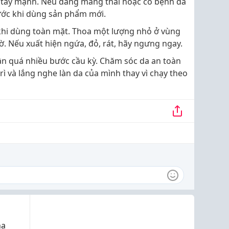
 tẩy mạnh. Nếu đang mang thai hoặc có bệnh da
trước khi dùng sản phẩm mới.
hi dùng toàn mặt. Thoa một lượng nhỏ ở vùng
iờ. Nếu xuất hiện ngứa, đỏ, rát, hãy ngưng ngay.
n quá nhiều bước cầu kỳ. Chăm sóc da an toàn
rì và lắng nghe làn da của mình thay vì chạy theo
nạ