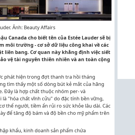
der. Ảnh: Beauty Affairs
hậu Canada cho biết tên của Estée Lauder sẽ bị
m môi trường - cơ sở dữ liệu công khai về các
ật liên bang. Cơ quan này khẳng định việc siết
ảo vệ tài nguyên thiên nhiên và an toàn cộng
phát hiện trong đợt thanh tra hồi tháng
ăng tìm thấy một số dòng bút kẻ mắt của hãng
. Đây là hợp chất thuộc nhóm per- và
i là "hóa chất vĩnh cửu" do đặc tính bền vững,
ơ thể người, tiềm ẩn rủi ro sức khỏe lâu dài. Các
này để tăng độ bám và độ bền cho mỹ phẩm trên
 nhập khẩu, kinh doanh sản phẩm chứa