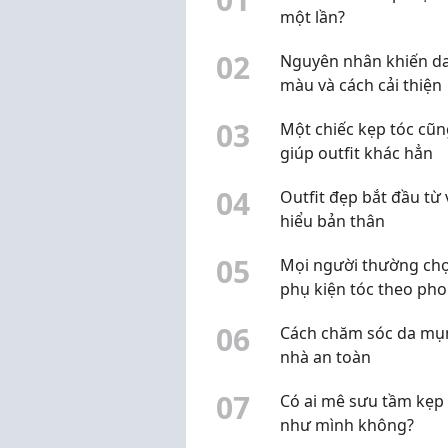
một lần?
0
2
Nguyên nhân khiến da
màu và cách cải thiện
0
3
Một chiếc kẹp tóc cũn
giúp outfit khác hẳn
0
4
Outfit đẹp bắt đầu từ 
hiểu bản thân
0
5
Mọi người thường ch
phụ kiện tóc theo ph
cách nào?
0
6
Cách chăm sóc da mụn
nhà an toàn
0
7
Có ai mê sưu tầm kẹp 
như mình không?