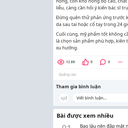
nồng, cồn khô nồng độ cao, chất
liễu, càng cần hỏi ý kiến bác sĩ 
Đừng quên thử phản ứng trước k
da sau tai hoặc cổ tay trong 24 g
Cuối cùng, mỹ phẩm tốt không cầ
là chọn sản phẩm phù hợp, kiên t
xu hướng.
12.8K
0
0
Quảng cáo
Tham gia bình luận
Bài được xem nhiều
0
1
Bao lâu nên đắp mặt 