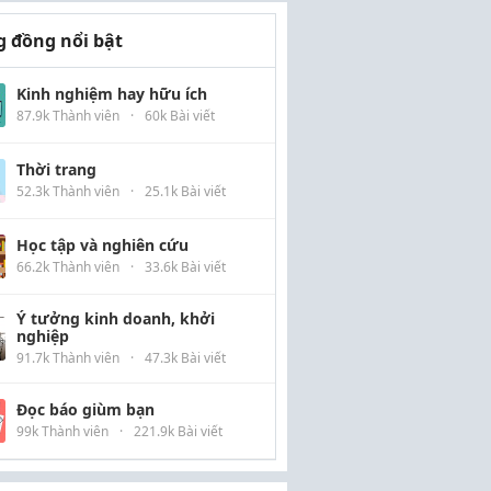
 đồng nổi bật
Kinh nghiệm hay hữu ích
87.9k Thành viên
·
60k Bài viết
Thời trang
52.3k Thành viên
·
25.1k Bài viết
Học tập và nghiên cứu
66.2k Thành viên
·
33.6k Bài viết
Ý tưởng kinh doanh, khởi
nghiệp
91.7k Thành viên
·
47.3k Bài viết
Đọc báo giùm bạn
99k Thành viên
·
221.9k Bài viết