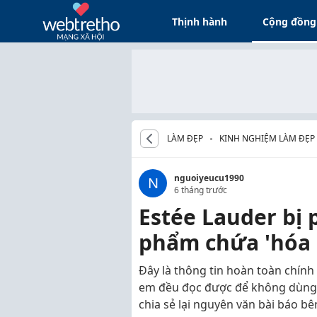
Thịnh hành
Cộng đồng
LÀM ĐẸP
KINH NGHIỆM LÀM ĐẸP
nguoiyeucu1990
N
6 tháng trước
Estée Lauder bị 
phẩm chứa 'hóa 
Đây là thông tin hoàn toàn chính
em đều đọc được để không dùng 
chia sẻ lại nguyên văn bài báo bê