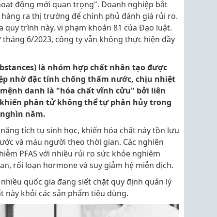
hoạt động mới quan trọng". Doanh nghiệp bắt
 hàng ra thị trường để chính phủ đánh giá rủi ro.
a quy trình này, vi phạm khoản 81 của Đạo luật.
 tháng 6/2023, công ty vẫn không thực hiện đầy
substances) là nhóm hợp chất nhân tạo được
ệp nhờ đặc tính chống thấm nước, chịu nhiệt
ệnh danh là "hóa chất vĩnh cửu" bởi liên
g khiến phân tử không thể tự phân hủy trong
 nghìn năm.
năng tích tụ sinh học, khiến hóa chất này tồn lưu
ước và máu người theo thời gian. Các nghiên
 nhiễm PFAS với nhiều rủi ro sức khỏe nghiêm
an, rối loạn hormone và suy giảm hệ miễn dịch.
, nhiều quốc gia đang siết chặt quy định quản lý
t này khỏi các sản phẩm tiêu dùng.