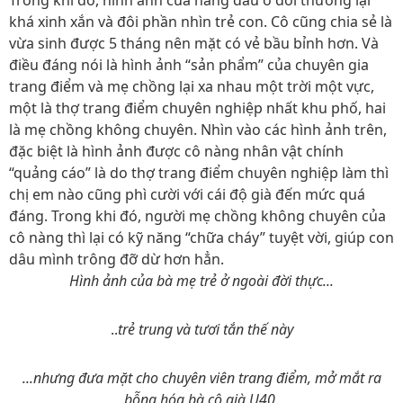
Trong khi đó, hình ảnh của nàng dâu ở đời thường lại
khá xinh xắn và đôi phần nhìn trẻ con. Cô cũng chia sẻ là
vừa sinh được 5 tháng nên mặt có vẻ bầu bỉnh hơn. Và
điều đáng nói là hình ảnh “sản phẩm” của chuyên gia
trang điểm và mẹ chồng lại xa nhau một trời một vực,
một là thợ trang điểm chuyên nghiệp nhất khu phố, hai
là mẹ chồng không chuyên. Nhìn vào các hình ảnh trên,
đặc biệt là hình ảnh được cô nàng nhân vật chính
“quảng cáo” là do thợ trang điểm chuyên nghiệp làm thì
chị em nào cũng phì cười với cái độ già đến mức quá
đáng. Trong khi đó, người mẹ chồng không chuyên của
cô nàng thì lại có kỹ năng “chữa cháy” tuyệt vời, giúp con
dâu mình trông đỡ dừ hơn hẳn.
Hình ảnh của bà mẹ trẻ ở ngoài đời thực...
..
trẻ trung và tươi tắn thế này
...nhưng đưa mặt cho chuyên viên trang điểm, mở mắt ra
bỗng hóa bà cô già U40.