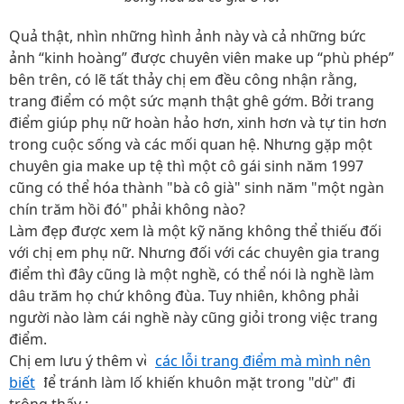
Quả thật, nhìn những hình ảnh này và cả những bức
ảnh “kinh hoàng” được chuyên viên make up “phù phép”
bên trên, có lẽ tất thảy chị em đều công nhận rằng,
trang điểm có một sức mạnh thật ghê gớm. Bởi trang
điểm giúp phụ nữ hoàn hảo hơn, xinh hơn và tự tin hơn
trong cuộc sống và các mối quan hệ. Nhưng gặp một
chuyên gia make up tệ thì một cô gái sinh năm 1997
cũng có thể hóa thành "bà cô già" sinh năm "một ngàn
chín trăm hồi đó" phải không nào?
Làm đẹp được xem là một kỹ năng không thể thiếu đối
với chị em phụ nữ. Nhưng đối với các chuyên gia trang
điểm thì đây cũng là một nghề, có thể nói là nghề làm
dâu trăm họ chứ không đùa. Tuy nhiên, không phải
người nào làm cái nghề này cũng giỏi trong việc trang
điểm.
Chị em lưu ý thêm về
các lỗi trang điểm mà mình nên
biết
để tránh làm lố khiến khuôn mặt trong "dừ" đi