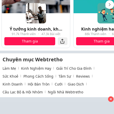
Ý tưởng kinh doanh, kh...
Kinh nghiệm hay
91.7k Thành viên
·
47.3k Bài viết
88k Thành viên
·
6
Tham gia
Tham gia
Chuyên mục Webtretho
Làm Mẹ
Kinh Nghiệm Hay
Giải Trí Cho Gia Đình
Sức Khoẻ
Phong Cách Sống
Tâm Sự
Reviews
Kinh Doanh
Hội Bàn Tròn
Cưới
Giao Dịch
Câu Lạc Bộ & Hội Nhóm
Ngôi Nhà Webtretho