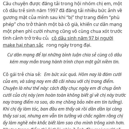
Câu chuyện được đăng tải trong hội nhóm chị em, một
cô dâu trẻ sinh năm 1997 đã đăng tải nhiều bức ảnh về
gương mặt của mình sau khi “bị” thợ trang điểm “phù
phép” cho trở thành một bà cô già, khiến cư dân mạng
một phen phì cười nhưng cũng vô cùng chua xót trước
tình cảnh trở trêu của
cô dâu sinh năm 97 bị người
make hại nhan sắc
trong ngày trọng đại.
Cư dân mạng để lại những bình luận chia sẻ cùng cô dâu
kém may mắn trong hành trình chọn mặt gửi niềm tin.
Cô gái trẻ chia sẻ: “
Em bức xúc quá. Hôm nay là đám cưới
của em, và sáng nay em đã cãi nhau với chị trang điểm.
Chuyện là như thế này: cách đây chục ngày em đi chụp ảnh
cưới của chị này (em hoàn toàn không biết gì về chị này trước
nay trang điểm ra sao, do mẹ chồng bảo nên em tin tưởng).
Khi chị ấy làm tóc, ban đầu em thấy ok rồi dần dần lại càng
thấy sai sai, nhưng em vẫn tin tưởng và chắc ngầm rằng chị
ấy làm nghề nên khắc biết làm sao cho mình trông xinh hơn.