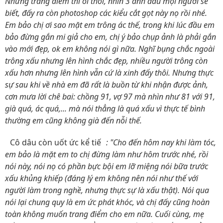
Nhưng trang điểm thì ôi thôi, nhìn 3 ảnh đầu mọi người sẽ
biết, đấy ra còn photoshop các kiểu cắt gọt này nọ rồi nhé.
Em bảo chị ơi sao mặt em trông ác thế, trong khi lúc đầu em
bảo đừng gắn mi giả cho em, chị ý bảo chụp ảnh là phải gắn
vào mới đẹp, ok em không nói gì nữa. Nghĩ bụng chắc ngoài
trông xấu nhưng lên hình chắc đẹp, nhiều người trông còn
xấu hơn nhưng lên hình vẫn cứ là xinh đấy thôi. Nhưng thực
sự sau khi về nhà em đã rất là buồn từ khi nhận được ảnh,
cơn mưa lời chê bai: chồng 91, vợ 97 mà nhìn như 81 với 91,
già quá, ác quá,... mà nói thẳng là quá xấu vì thực tế bình
thường em cũng không già đến nỗi thế.
Cô dâu còn uốt ức kể tiếp
: "Cho đến hôm nay khi làm tóc,
em bảo là mặt em to chị đừng làm như hôm trước nhé, rồi
nói này, nói nọ có phần bực bội em lỡ miệng nói bữa trước
xấu khủng khiếp (đáng lý em không nên nói như thế với
người làm trong nghề, nhưng thực sự là xấu thật). Nói qua
nói lại chung quy là em ức phát khóc, và chị đấy cũng hoàn
toàn không muốn trang điểm cho em nữa. Cuối cùng, mẹ