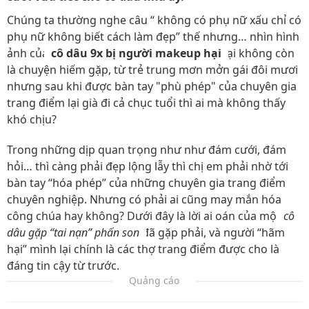
Chúng ta thường nghe câu “ không có phụ nữ xấu chỉ có
phụ nữ không biết cách làm đẹp” thế nhưng… nhìn hình
ảnh của
cô dâu 9x bị người makeup hại
lại không còn
là chuyện hiếm gặp, từ trẻ trung mơn mởn gái đôi mươi
nhưng sau khi được bàn tay "phù phép" của chuyên gia
trang điểm lại già đi cả chục tuổi thì ai mà không thấy
khó chịu?
Trong những dịp quan trọng như như đám cưới, đám
hỏi… thì càng phải đẹp lộng lẫy thì chị em phải nhờ tới
bàn tay “hóa phép” của những chuyên gia trang điểm
chuyên nghiệp. Nhưng có phải ai cũng may mắn hóa
công chúa hay không? Dưới đây là lời ai oán của một
cô
dâu gặp “tai nạn” phấn son
đã gặp phải, và người “hãm
hại” mình lại chính là các thợ trang điểm được cho là
đáng tin cậy từ trước.
Quảng cáo