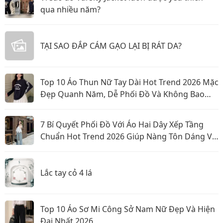
qua nhiều năm?
TẠI SAO ĐẮP CÁM GẠO LẠI BỊ RÁT DA?
Top 10 Áo Thun Nữ Tay Dài Hot Trend 2026 Mặc
Đẹp Quanh Năm, Dễ Phối Đồ Và Không Bao
Giờ Lỗi Mốt
7 Bí Quyết Phối Đồ Với Áo Hai Dây Xếp Tầng
Chuẩn Hot Trend 2026 Giúp Nàng Tôn Dáng Và
Nổi Bật
Lắc tay cỏ 4 lá
Top 10 Áo Sơ Mi Công Sở Nam Nữ Đẹp Và Hiện
Đại Nhất 2026