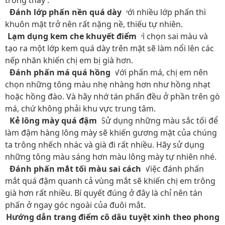
trông thấy :
-
Đánh lớp phấn nền quá dày
với nhiều lớp phấn thì
khuôn mặt trở nên rất nặng nề, thiếu tự nhiên.
-
Lạm dụng kem che khuyết điểm
vì chọn sai màu và
tạo ra một lớp kem quá dày trên mặt sẽ làm nổi lên các
nếp nhăn khiến chị em bị già hơn.
-
Đánh phấn má quá hồng
: Với phấn má, chị em nên
chọn những tông màu nhẹ nhàng hơn như hồng nhạt
hoặc hồng đào. Và hãy nhớ tán phấn đều ở phần trên gò
má, chứ không phải khu vực trung tâm.
-
Kẻ lông mày quá đậm
: Sử dụng những màu sắc tối để
làm đậm hàng lông mày sẽ khiến gương mặt của chúng
ta trông nhếch nhác và già đi rất nhiều. Hãy sử dụng
những tông màu sáng hơn màu lông mày tự nhiên nhé.
-
Đánh phấn mắt tối màu sai cách
: Việc đánh phấn
mắt quá đậm quanh cả vùng mắt sẽ khiến chị em trông
già hơn rất nhiều. Bí quyết đúng ở đây là chỉ nên tán
phấn ở ngay góc ngoài của đuôi mắt.
Hướng dẫn trang điểm cô dâu tuyệt xinh theo phong