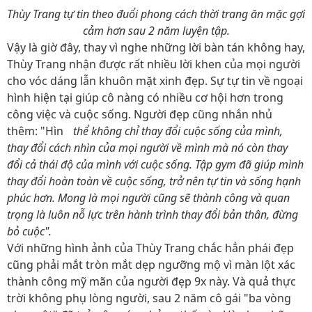
Thùy Trang tự tin theo đuổi phong cách thời trang ăn mặc gợi
cảm hơn sau 2 năm luyện tập.
Vậy là giờ đây, thay vì nghe những lời bàn tán không hay,
Thùy Trang nhận được rất nhiều lời khen của mọi người
cho vóc dáng lẫn khuôn mặt xinh đẹp. Sự tự tin về ngoại
hình hiện tại giúp cô nàng có nhiều cơ hội hơn trong
công việc và cuộc sống. Người đẹp cũng nhắn nhủ
thêm: "Hình
thể không chỉ thay đổi cuộc sống của mình,
thay đổi cách nhìn của mọi người về mình mà nó còn thay
đổi cả thái độ của mình với cuộc sống. Tập gym đã giúp mình
thay đổi hoàn toàn về cuộc sống, trở nên tự tin và sống hạnh
phúc hơn. Mong là mọi người cũng sẽ thành công và quan
trọng là luôn nỗ lực trên hành trình thay đổi bản thân, đừng
bỏ cuộc".
Với những hình ảnh của Thùy Trang chắc hẳn phái đẹp
cũng phải mắt tròn mắt dẹp ngưỡng mộ vì màn lột xác
thành công mỹ mãn của người đẹp 9x này. Và quả thực
trời không phụ lòng người, sau 2 năm cô gái "ba vòng