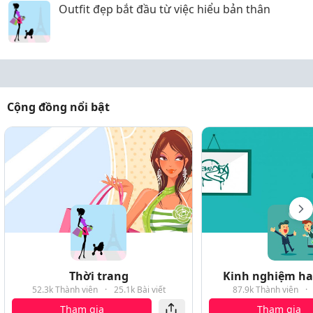
Outfit đẹp bắt đầu từ việc hiểu bản thân
Cộng đồng nổi bật
Thời trang
Kinh nghiệm hay
52.3k Thành viên
·
25.1k Bài viết
87.9k Thành viên
·
Tham gia
Tham gia