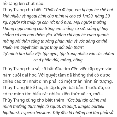
hề tăng lên chút nào.
Thùy Trang cho biết:
"Thời còn đi học, em bị bạn bè chê bai
khá nhiều về ngoại hình của mình vì cao có 1m50, nặng 39
kg, người rất thấp lại còn rất nhỏ nữa. Mọi người thường
không ngại buông câu trông em chẳng có sức sống gì hay
chẳng có ma nào thèm yêu. Không chỉ bạn bè xung quanh
mà người thân cũng thường phàn nàn về vóc dáng cơ thể
khiến em quyết tâm được thay đổi bản thân".
Tự mình tìm hiểu việc tập gym, tập trung nhiều vào các nhóm
cơ ở phần đùi, mông, hông.
Thùy Trang chia sẻ, cô bắt đầu tìm đến việc tập gym vào
năm cuối đại học. Với quyết tâm đã không thể có được
chiều cao thì nhất định phải có một thân hình ấn tượng,
Thùy Trang lê kế hoạch tập luyện bài bản. Trước đó, cô
có tự minh tìm hiểu rất nhiều kiến thức về cơ, mỡ…
Thùy Trang cũng cho biết thêm:
"Các bài tập chính mà
mình thường thực hiện là squat, deadlift, lunger, barbell
hipthurst, hyperextensions. Đây đều là những bài tập phải sử