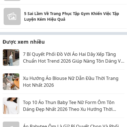
5 Sai Lầm Về Trang Phục Tập Gym Khiến Việc Tập
Luyện Kém Hiệu Quả
Được xem nhiều
7 Bí Quyết Phối Đồ Với Áo Hai Dây Xếp Tầng
Chuẩn Hot Trend 2026 Giúp Nàng Tôn Dáng Và
Nổi Bật
Xu Hướng Áo Blouse Nữ Dẫn Đầu Thời Trang
Hot Nhất 2026
Top 10 Áo Thun Baby Tee Nữ Form Ôm Tôn
Dáng Đẹp Nhất 2026 Theo Xu Hướng Thời
Trang Mới
Áo Babytee Ôm Là Gì? Bí Quyết Chọn Và Phối