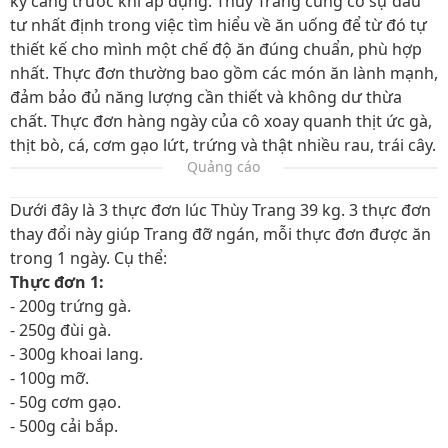
kỹ càng trước khi áp dụng. Thùy Trang cũng có sự đầu
tư nhất định trong việc tìm hiểu về ăn uống để từ đó tự
thiết kế cho mình một chế độ ăn đúng chuẩn, phù hợp
nhất. Thực đơn thường bao gồm các món ăn lành mạnh,
đảm bảo đủ năng lượng cần thiết và không dư thừa
chất. Thực đơn hàng ngày của cô xoay quanh thịt ức gà,
thịt bò, cá, cơm gạo lứt, trứng và thật nhiều rau, trái cây.
Quảng cáo
Dưới đây là 3 thực đơn lúc Thùy Trang 39 kg. 3 thực đơn
thay đổi này giúp Trang đỡ ngán, mỗi thực đơn được ăn
trong 1 ngày. Cụ thể:
Thực đơn 1:
- 200g trứng gà.
- 250g đùi gà.
- 300g khoai lang.
- 100g mỡ.
- 50g cơm gạo.
- 500g cải bắp.