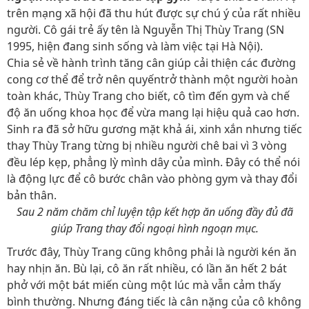
trên mạng xã hội đã thu hút được sự chú ý của rất nhiều
người. Cô gái trẻ ấy tên là Nguyễn Thị Thùy Trang (SN
1995, hiện đang sinh sống và làm việc tại Hà Nội).
Chia sẻ về hành trình tăng cân giúp cải thiện các đường
cong cơ thể để trở nên quyếntrở thành một người hoàn
toàn khác, Thùy Trang cho biết, cô tìm đến gym và chế
độ ăn uống khoa học để vừa mang lại hiệu quả cao hơn.
Sinh ra đã sở hữu gương mặt khả ái, xinh xắn nhưng tiếc
thay Thùy Trang từng bị nhiều người chê bai vì 3 vòng
đều lép kẹp, phẳng lỳ mình dây của mình. Đây có thể nói
là động lực để cô bước chân vào phòng gym và thay đổi
bản thân.
Sau 2 năm chăm chỉ luyện tập kết hợp ăn uống đầy đủ đã
giúp Trang thay đổi ngoại hình ngoạn mục.
Trước đây, Thùy Trang cũng không phải là người kén ăn
hay nhịn ăn. Bù lại, cô ăn rất nhiều, có lần ăn hết 2 bát
phở với một bát miến cùng một lúc mà vẫn cảm thấy
bình thường. Nhưng đáng tiếc là cân nặng của cô không