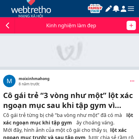
Kinh nghiệm làm đẹp
moixinhmahong
M
8 năm trước
Cô gái trẻ “3 vòng như một” lột xác
ngoạn mục sau khi tập gym vì...
Cô gái trẻ từng bị chê “ba vòng như một” đã có màn
lột
xác ngoạn mục khi tập gym
gây choáng váng.
Mới đây, hình ảnh của một cô gái cho thấy sự
lột xác
ngoạn mục trước và sau tập gym
được chia sẻ rầm rộ