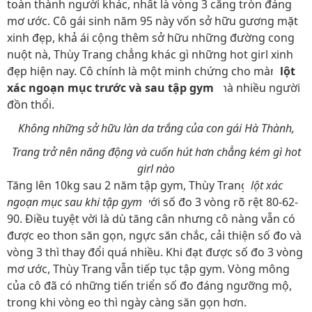
toàn thành người khác, nhất là vòng 3 căng tròn đáng
mơ ước. Cô gái sinh năm 95 này vốn sở hữu gương mặt
xinh đẹp, khả ái cộng thêm sở hữu những đường cong
nuột nà, Thùy Trang chẳng khác gì những hot girl xinh
đẹp hiện nay. Cô chính là một minh chứng cho màn
lột
xác ngoạn mục trước và sau tập gym
mà nhiều người
đồn thổi.
Không những sở hữu làn da trắng của con gái Hà Thành,
Trang trở nên năng động và cuốn hút hơn chẳng kém gì hot
girl nào
Tăng lên 10kg sau 2 năm tập gym, Thùy Trang
lột xác
ngoạn mục sau khi tập gym
với số đo 3 vòng rõ rệt 80-62-
90. Điều tuyệt vời là dù tăng cân nhưng cô nàng vẫn có
được eo thon săn gọn, ngực săn chắc, cải thiện số đo và
vòng 3 thì thay đổi quá nhiều. Khi đạt được số đo 3 vòng
mơ ước, Thùy Trang vẫn tiếp tục tập gym. Vòng mông
của cô đã có những tiến triển số đo đáng ngưỡng mộ,
trong khi vòng eo thì ngày càng săn gọn hơn.