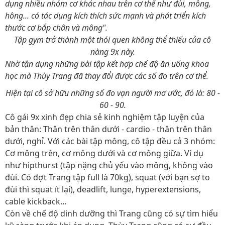
dụng nhiều nhóm cơ khác nhau trên cơ thể như đùi, mông,
hông... có tác dụng kích thích sức mạnh và phát triển kích
thước cơ bắp chân và mông".
Tập gym trở thành một thói quen không thể thiếu của cô
nàng 9x này.
Nhờ tận dụng những bài tập kết hợp chế độ ăn uống khoa
học mà Thùy Trang đã thay đổi được các số đo trên cơ thể.
Hiện tại cô sở hữu những số đo vạn người mơ ước, đó là: 80 -
60 - 90.
Cô gái 9x xinh đẹp chia sẻ kinh nghiệm tập luyện của
bản thân: Thân trên thân dưới - cardio - thân trên thân
dưới, nghỉ. Với các bài tập mông, cô tập đều cả 3 nhóm:
Cơ mông trên, cơ mông dưới và cơ mông giữa. Ví dụ
như hipthurst (tập nặng chủ yếu vào mông, không vào
đùi. Có đợt Trang tập full là 70kg), squat (với bạn sợ to
đùi thì squat ít lại), deadlift, lunge, hyperextensions,
cable kickback…
Còn về chế độ dinh dưỡng thì Trang cũng có sự tìm hiểu