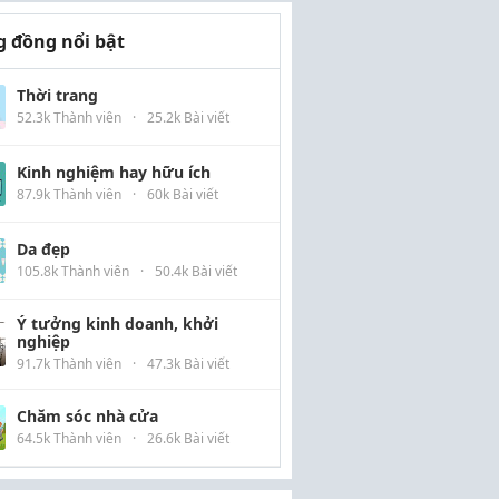
 đồng nổi bật
Thời trang
52.3k Thành viên
·
25.2k Bài viết
Kinh nghiệm hay hữu ích
87.9k Thành viên
·
60k Bài viết
Da đẹp
105.8k Thành viên
·
50.4k Bài viết
Ý tưởng kinh doanh, khởi
nghiệp
91.7k Thành viên
·
47.3k Bài viết
Chăm sóc nhà cửa
64.5k Thành viên
·
26.6k Bài viết