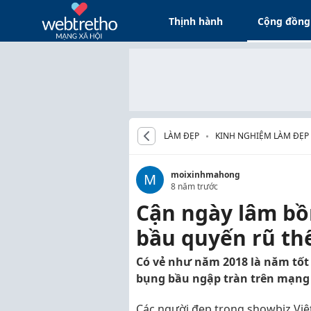
Thịnh hành
Cộng đồng
LÀM ĐẸP
KINH NGHIỆM LÀM ĐẸP
moixinhmahong
M
8 năm trước
Cận ngày lâm bồ
bầu quyến rũ th
Có vẻ như năm 2018 là năm tốt 
bụng bầu ngập tràn trên mạng 
Các người đẹp trong showbiz Việt 