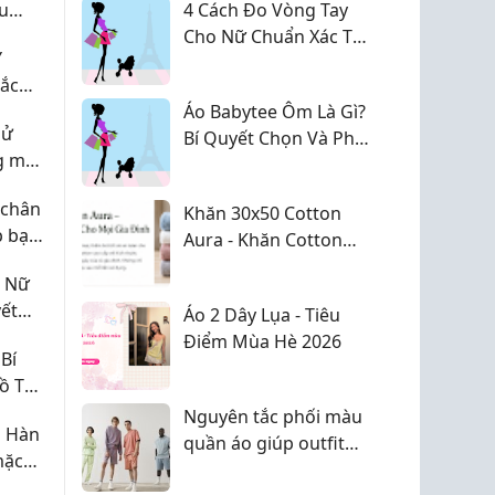
u
4 Cách Đo Vòng Tay
Cho Nữ Chuẩn Xác Tại
Y
Nhà
hắc
ự tin
Áo Babytee Ôm Là Gì?
sử
Bí Quyết Chọn Và Phối
g mãi
Đồ Tôn Dáng Cho Mọi
Phong Cách
 chân
Khăn 30x50 Cotton
p bạn
Aura - Khăn Cotton
Cao Cấp Mềm Mại,
e Nữ
Thấm Hút Tốt
ết
Áo 2 Dây Lụa - Tiêu
Điểm Mùa Hè 2026
Bí
ồ Tôn
Cách
Nguyên tắc phối màu
g Hàn
quần áo giúp outfit
mặc
trở nên hài hòa
u năm