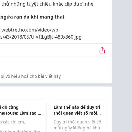
thử những tuyệt chiêu khác clip dưới nhé!
 ngừa rạn da khi mang thai
.webtretho.com/video/wp-
s/43/2018/05/UiVfILgBJc-480x360.jpg
bị vô hiệu hoá cho bài viết này
i đồ cùng
Làm thế nào để duy trì
naHouse: Làm sao để
thói quen viết sổ mỗi
 quyến rũ mà vẫn
ngày?
o các chị em,
Duy trì thói quen viết sổ
g trọng?
mỗi ngày không hề khó
ều nàng thường tâm