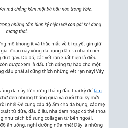
ợt mà chẳng kém một bà bầu nào trong Vbiz.
rong những tấm hình kỷ niệm với con gái khi đang
mang thai.
g mộ không ít và thắc mắc về bí quyết gìn giữ
 giai đoạn này vùng da bụng dãn ra nhanh nên
 đứt gãy. Do đó, các vết rạn xuất hiện là điều
còn được xem là dấu tích đáng tự hào cho một
g đâu phải ai cũng thích những vết rạn này! Vậy
vùng da này từ những tháng đầu thai kỳ để
làm
hờ đến những tháng giữa và cuối thai kỳ mới
ộn rồi nhé! Để cung cấp độ ẩm cho da bụng, các mẹ
 xuất từ dừa, dầu ô liu, nha đam hoặc có thể thoa
ng như cách bổ sung collagen từ bên ngoài.
 độ ăn uống, nghỉ dưỡng nữa nhé! Đây là những