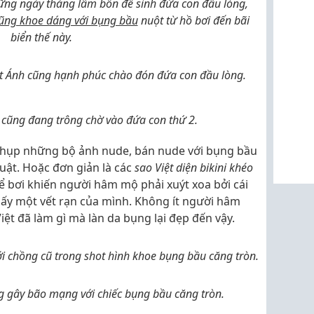
ững ngày tháng lâm bồn để sinh đứa con đầu lòng,
cũng khoe dáng với bụng bầu
nuột từ hồ bơi đến bãi
biển thế này.
ệt Ánh cũng hạnh phúc chào đón đứa con đầu lòng.
cũng đang trông chờ vào đứa con thứ 2.
 chụp những bộ ảnh nude, bán nude với bụng bầu
ật. Hoặc đơn giản là các
sao Việt diện bikini khéo
bể bơi khiến người hâm mộ phải xuýt xoa bởi cái
lấy một vết rạn của mình. Không ít người hâm
ệt đã làm gì mà làn da bụng lại đẹp đến vậy.
i chồng cũ trong shot hình khoe bụng bầu căng tròn.
g gây bão mạng với chiếc bụng bầu căng tròn.