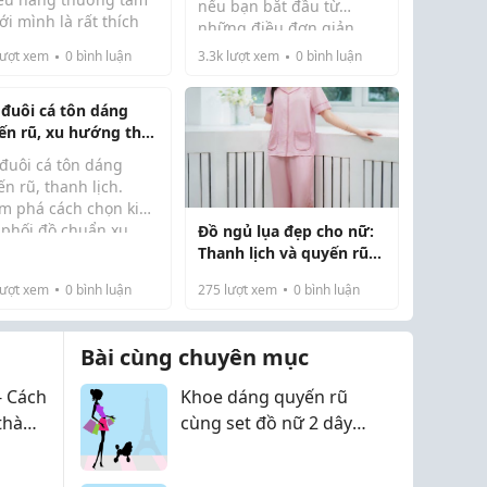
nếu bạn bắt đầu từ
ới mình là rất thích
những điều đơn giản.
ng cách quyến rũ,
Thay vì ép bản thân phải
ượt xem
0
bình luận
3.3k
lượt xem
0
bình luận
n diện những bộ
viết nhiều, hãy dành
 ra, sex...
h gợi cảm một chút
khoảng 5–10 phút mỗi
tôn dáng nhưng lại sợ
 đuôi cá tôn dáng
ngày để ghi lại công việc,
ánh giá là "hở hang"
ến rũ, xu hướng thời
cảm xúc hoặc những...
 kém sang.
ng nổi bật
 đuôi cá tôn dáng
n rũ, thanh lịch.
m phá cách chọn kiểu
, phối đồ chuẩn xu
Đồ ngủ lụa đẹp cho nữ:
đuôi cá là một trong
ng giúp bạn luôn nổi
Thanh lịch và quyến rũ
ng item thời trang
 và tự tin.TRANG CHỦ -
vừa đủ
..
ượt xem
0
bình luận
275
lượt xem
0
bình luận
websites
Bài cùng chuyên mục
- Cách
Khoe dáng quyến rũ
 thành
cùng set đồ nữ 2 dây
đi biển hot nhất 2026