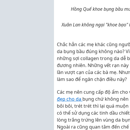
Hồng Quế khoe bụng bầu mư
Xuân Lan không ngại "khoe bạo" t
Chắc hẳn các mẹ khác cũng ngưỡn
da bụng bầu đúng không nào? Vì
những sợi collagen trong da dễ bị
đương nhiên. Những vết rạn này 
lần vượt cạn của các bà mẹ. Nhưn
làm sao để ngăn chặn điều này?
Các mẹ nên cung cấp độ ẩm cho 
đẹp cho da
bụng chứ không nên c
bôi bôi, trét trét thì lại quá mu
có thể sử dụng các tinh dầu chiết
lòng trắng trứng lên vùng da bụ
Ngoài ra cũng quan tâm đến chế