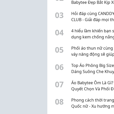
Babytee Đẹp Bắt Kịp X
Hướng
0
3
Hỏi đáp cùng CANDD
CLUB - Giải đáp mọi t
mắc để bạn mua sắm t
0
4
4 hiểu lầm khiến bạn 
hơn năm 2026
dụng kem chống nắn
vẫn chưa đúng
0
5
Phối áo thun nữ cùng
váy năng động sẽ giú
tự tin khoe cá tính
0
6
Top Áo Phông Big Siz
Dáng Suông Che Khuy
Điểm Hiệu Quả
0
7
Áo Babytee Ôm Là Gì? 
Quyết Chọn Và Phối Đ
Dáng Cho Mọi Phong 
0
8
Phong cách thời tran
Quốc nữ - Xu hướng 
đẹp trẻ trung dẫn đầ