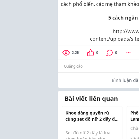
cách phổ biến, các mẹ tham khảo 
5 cách ngăn
http://www
content/uploads/site
2.2K
0
0
Quảng cáo
Bình luận đã 
Bài viết liên quan
Khoe dáng quyến rũ
Phố
cùng set đồ nữ 2 dây đi
Lan
biển hot nhất 2026
mặc
Chà
san
Set đồ nữ 2 dây là lựa
chọn hoàn hảo cho
Nhi