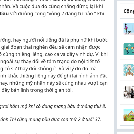
hân. Và cuộc đua đó cũng chẳng dừng lại khi
Cộng
 bầu
với đường cong “vòng 2 đáng tự hào ” khi
hường, hay người nổi tiếng đã là phụ nữ khi bước
- giai đoạn thai nghén đều sẽ cảm nhận được
 cùng thiêng liêng, cao cả và đầy vinh dự. Vì khi
goài sự thay đổi về tâm trạng do nội tiết tố
g có sự thay đổi không ít. Và vì lý do đó mà
nh khắc thiêng liêng này để ghi lại hình ảnh đặc
8 nay, những mỹ nhân này sẽ cùng nhau vượt cạn
đầy bản lĩnh trong thời gian tới.
người hâm mộ khi cô đang mang bầu ở tháng thứ 8.
ánh Thi cũng mang bầu đứa con thứ 2 ở tuổi 37.