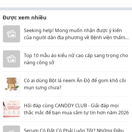
Được xem nhiều
Seeking help! Mong muốn nhận được ý kiến
của người dân địa phương về Bệnh viện thẩm
mỹ Gangwhoo và bác sĩ Lê Ngọc Tuấn Anh
Top 10 mẫu áo kiểu nữ cao cấp sang trọng cho
nàng công sở
Có ai dùng Bột lá neem Ấn Độ để gom khô cồi
mụn sưng chưa?
Hỏi đáp cùng CANDDY CLUB - Giải đáp mọi
thắc mắc để bạn mua sắm tự tin hơn năm 2026
Serum Có Đắt Có Phải Luôn Tốt? Những Điều