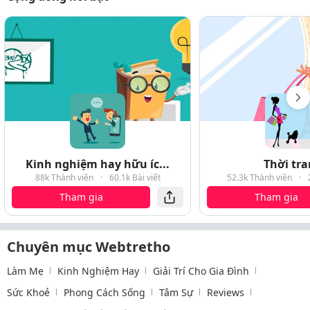
Kinh nghiệm hay hữu íc...
Thời tr
88k Thành viên
·
60.1k Bài viết
52.3k Thành viên
·
Tham gia
Tham gia
Chuyên mục Webtretho
Làm Mẹ
Kinh Nghiệm Hay
Giải Trí Cho Gia Đình
Sức Khoẻ
Phong Cách Sống
Tâm Sự
Reviews