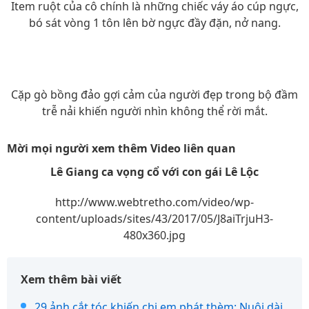
Item ruột của cô chính là những chiếc váy áo cúp ngực,
bó sát vòng 1 tôn lên bờ ngực đầy đặn, nở nang.
Cặp gò bồng đảo gợi cảm của người đẹp trong bộ đầm
trễ nải khiến người nhìn không thể rời mắt.
Mời mọi người xem thêm Video liên quan
Lê Giang ca vọng cổ với con gái Lê Lộc
http://www.webtretho.com/video/wp-
content/uploads/sites/43/2017/05/J8aiTrjuH3-
480x360.jpg
Xem thêm bài viết
29 ảnh cắt tóc khiến chị em phát thèm: Nuôi dài