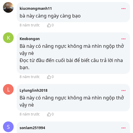
kiucmongmanh11
bà này càng ngày càng bạo
8 năm trước
0
K
Keobongon
Bà này có nâng ngực không mà nhìn ngộp thở
vậy nè
Đọc từ đầu đến cuối bài để biết câu trả lời nha
bạn.
8 năm trước
0
L
Lylunglinh2018
Bà này có nâng ngực không mà nhìn ngộp thở
vậy nè
8 năm trước
0
S
sonlam251994