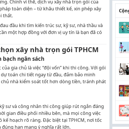
g. Chính vì thế, dịch vụ xây nhà trọn gói của
háp toàn diện – từ khâu thiết kế, xin phép xây
Cộng
 thất.
au đầu khi tìm kiến trúc sư, kỹ sư, nhà thầu và
 cần một hợp đồng với đơn vị uy tín là bạn đã có
i chọn xây nhà trọn gói TPHCM
nh bạch ngân sách
ủa gia chủ là việc “đội vốn” khi thi công. Với gói
p dự toán chi tiết ngay từ đầu, đảm bảo minh
chủ nhà kiểm soát tốt hơn dòng tiền, tránh phát
, kỹ sư và công nhân thi công giúp rút ngắn đáng
hời gian điều phối nhiều bên, mà mọi công việc
ó kế hoạch rõ ràng. Đặc biệt tại TPHCM, nơi tốc
à đúng hạn mang ý nghĩa rất lớn.