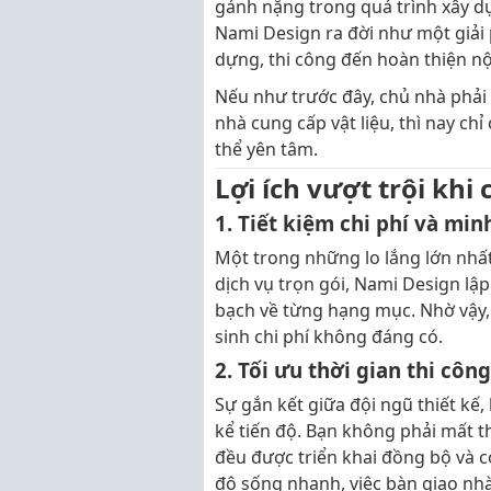
gánh nặng trong quá trình xây dựn
Nami Design ra đời như một giải p
dựng, thi công đến hoàn thiện nội
Nếu như trước đây, chủ nhà phải đ
nhà cung cấp vật liệu, thì nay chỉ
thể yên tâm.
Lợi ích vượt trội kh
1. Tiết kiệm chi phí và mi
Một trong những lo lắng lớn nhất c
dịch vụ trọn gói, Nami Design lậ
bạch về từng hạng mục. Nhờ vậy, 
sinh chi phí không đáng có.
2. Tối ưu thời gian thi công
Sự gắn kết giữa đội ngũ thiết kế
kể tiến độ. Bạn không phải mất t
đều được triển khai đồng bộ và c
độ sống nhanh, việc bàn giao nh