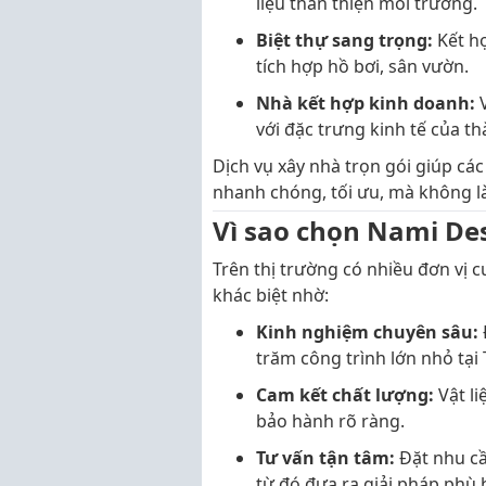
liệu thân thiện môi trường.
Biệt thự sang trọng:
Kết h
tích hợp hồ bơi, sân vườn.
Nhà kết hợp kinh doanh:
V
với đặc trưng kinh tế của t
Dịch vụ xây nhà trọn gói giúp c
nhanh chóng, tối ưu, mà không l
Vì sao chọn Nami De
Trên thị trường có nhiều đơn vị 
khác biệt nhờ:
Kinh nghiệm chuyên sâu:
trăm công trình lớn nhỏ tạ
Cam kết chất lượng:
Vật li
bảo hành rõ ràng.
Tư vấn tận tâm:
Đặt nhu cầ
từ đó đưa ra giải pháp phù 