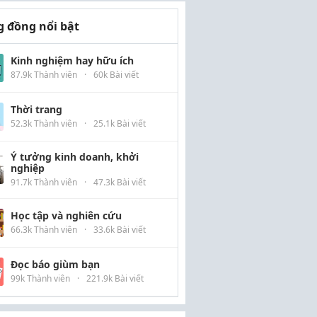
 đồng nổi bật
Kinh nghiệm hay hữu ích
87.9k Thành viên
·
60k Bài viết
Thời trang
52.3k Thành viên
·
25.1k Bài viết
Ý tưởng kinh doanh, khởi
nghiệp
91.7k Thành viên
·
47.3k Bài viết
Học tập và nghiên cứu
66.3k Thành viên
·
33.6k Bài viết
Đọc báo giùm bạn
99k Thành viên
·
221.9k Bài viết