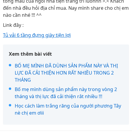
tông màu của ngôi nhà tiện trang trí luônnn >.< Khách
đến nhà đều hỏi địa chỉ mua. Nay mình share cho chị em
nào cần nhé !!! ^^
Link đây :
Tủ vải 6 tầng đựng giày tiện lợi
Xem thêm bài viết
BỐ MẸ MÌNH ĐÃ DÙNH SẢN PHẨM NÀY VÀ THỊ
LỰC ĐÃ CẢI THIỆN HƠN RẤT NHIỀU TRONG 2
THÁNG
Bố mẹ mình dùng sản phẩm này trong vòng 2
tháng và thị lực đã cải thiện rât nhiều !!!
Học cách làm trắng răng của người phương Tây
nè chị em ơiii