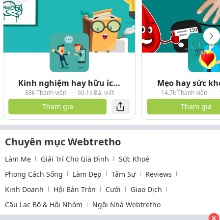
Kinh nghiệm hay hữu íc...
Mẹo hay sức kho
88k Thành viên
·
60.1k Bài viết
14.7k Thành viên
·
Tham gia
Tham gia
Chuyên mục Webtretho
Làm Mẹ
Giải Trí Cho Gia Đình
Sức Khoẻ
Phong Cách Sống
Làm Đẹp
Tâm Sự
Reviews
Kinh Doanh
Hội Bàn Tròn
Cưới
Giao Dịch
Câu Lạc Bộ & Hội Nhóm
Ngôi Nhà Webtretho