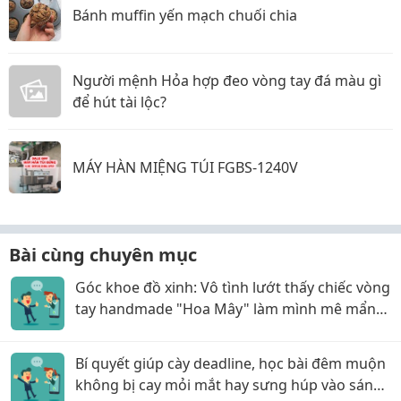
Bánh muffin yến mạch chuối chia
Người mệnh Hỏa hợp đeo vòng tay đá màu gì
để hút tài lộc?
MÁY HÀN MIỆNG TÚI FGBS-1240V
Bài cùng chuyên mục
Góc khoe đồ xinh: Vô tình lướt thấy chiếc vòng
tay handmade "Hoa Mây" làm mình mê mẩn
cả tuần nay !
Bí quyết giúp cày deadline, học bài đêm muộn
không bị cay mỏi mắt hay sưng húp vào sáng