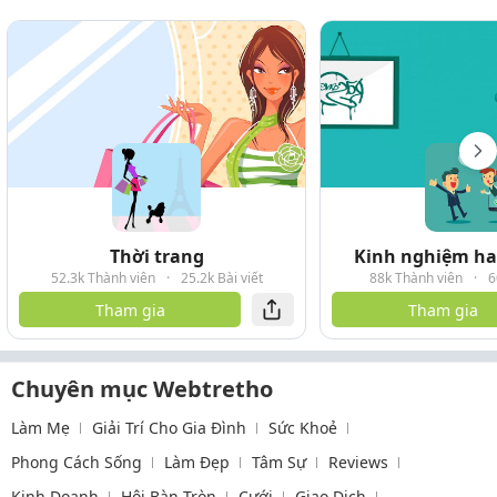
Thời trang
Kinh nghiệm hay
52.3k Thành viên
·
25.2k Bài viết
88k Thành viên
·
6
Tham gia
Tham gia
Chuyên mục Webtretho
Làm Mẹ
Giải Trí Cho Gia Đình
Sức Khoẻ
Phong Cách Sống
Làm Đẹp
Tâm Sự
Reviews
Kinh Doanh
Hội Bàn Tròn
Cưới
Giao Dịch