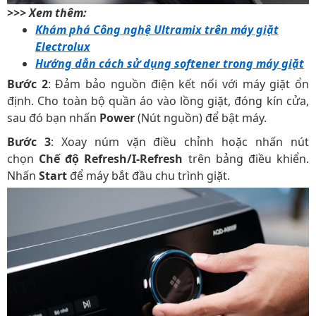
>>> Xem thêm:
Khám phá Công nghệ Ultramix trên máy giặt
Electrolux
Hướng dẫn cách sử dụng softener trong máy giặt
Bước 2
: Đảm bảo nguồn điện kết nối với máy giặt ổn
định. Cho toàn bộ quần áo vào lồng giặt, đóng kín cửa,
sau đó bạn nhấn
Power
(Nút nguồn) để bật máy.
Bước 3
: Xoay núm vặn điều chỉnh hoặc nhấn nút
chọn
Chế độ Refresh/I-Refresh
trên bảng điều khiển.
Nhấn
Start
để máy bắt đầu chu trình giặt.