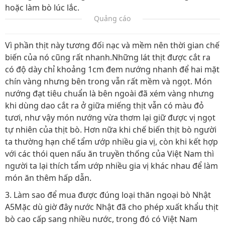
hoặc làm bò lúc lắc.
Quảng cáo
Vì phần thịt này tương đối nạc và mềm nên thời gian chế
biến của nó cũng rất nhanh.Những lát thịt được cắt ra
có độ dày chỉ khoảng 1cm đem nướng nhanh để hai mặt
chín vàng nhưng bên trong vẫn rất mềm và ngọt. Món
nướng đạt tiêu chuẩn là bên ngoài đã xém vàng nhưng
khi dùng dao cắt ra ở giữa miếng thịt vẫn có màu đỏ
tươi, như vậy món nướng vừa thơm lại giữ được vị ngọt
tự nhiên của thịt bò. Hơn nữa khi chế biến thịt bò người
ta thường hạn chế tẩm ướp nhiều gia vị, còn khi kết hợp
với các thói quen nấu ăn truyền thống của Việt Nam thì
người ta lại thích tẩm ướp nhiều gia vị khác nhau để làm
món ăn thêm hấp dẫn.
3. Làm sao để mua được đúng loại thăn ngoại bò Nhật
A5Mặc dù giờ đây nước Nhật đã cho phép xuất khẩu thịt
bò cao cấp sang nhiều nước, trong đó có Việt Nam