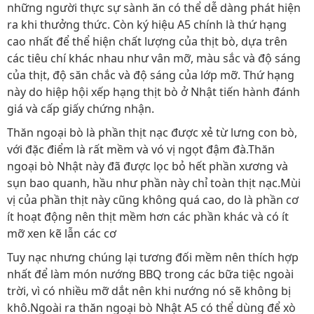
những người thực sự sành ăn có thể dễ dàng phát hiện
ra khi thưởng thức. Còn ký hiệu A5 chính là thứ hạng
cao nhất để thể hiện chất lượng của thịt bò, dựa trên
các tiêu chí khác nhau như vân mỡ, màu sắc và độ sáng
của thịt, độ săn chắc và độ sáng của lớp mỡ. Thứ hạng
này do hiệp hội xếp hạng thịt bò ở Nhật tiến hành đánh
giá và cấp giấy chứng nhận.
Thăn ngoại bò là phần thịt nạc được xẻ từ lưng con bò,
với đặc điểm là rất mềm và vó vị ngọt đậm đà.Thăn
ngoại bò Nhật này đã được lọc bỏ hết phần xương và
sụn bao quanh, hầu như phần này chỉ toàn thịt nạc.Mùi
vị của phần thịt này cũng không quá cao, do là phần cơ
ít hoạt động nên thịt mềm hơn các phần khác và có ít
mỡ xen kẽ lẫn các cơ
Tuy nạc nhưng chúng lại tương đối mềm nên thích hợp
nhất để làm món nướng BBQ trong các bữa tiệc ngoài
trời, vì có nhiều mỡ dắt nên khi nướng nó sẽ không bị
khô.Ngoài ra thăn ngoại bò Nhật A5 có thể dùng để xò