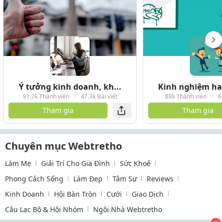
Ý tưởng kinh doanh, kh...
Kinh nghiệm hay
91.7k Thành viên
·
47.3k Bài viết
88k Thành viên
·
6
Tham gia
Tham gia
Chuyên mục Webtretho
Làm Mẹ
Giải Trí Cho Gia Đình
Sức Khoẻ
Phong Cách Sống
Làm Đẹp
Tâm Sự
Reviews
Kinh Doanh
Hội Bàn Tròn
Cưới
Giao Dịch
Câu Lạc Bộ & Hội Nhóm
Ngôi Nhà Webtretho