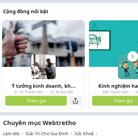
Cộng đồng nổi bật
Ý tưởng kinh doanh, kh...
Kinh nghiệm hay
91.7k Thành viên
·
47.3k Bài viết
88k Thành viên
·
6
Tham gia
Tham gia
Chuyên mục Webtretho
Làm Mẹ
Giải Trí Cho Gia Đình
Sức Khoẻ