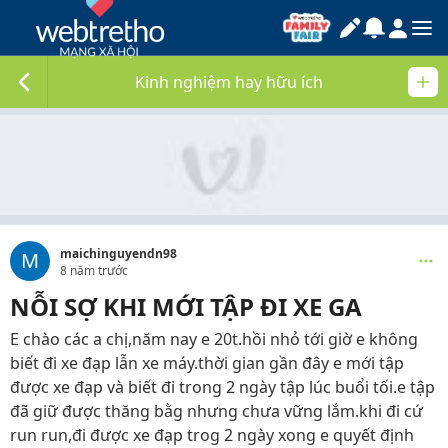
Kinh nghiệm hay hữu ích
maichinguyendn98
M
8 năm trước
NỖI SỢ KHI MỚI TẬP ĐI XE GA
E chào các a chị,năm nay e 20t.hồi nhỏ tới giờ e không
biết đi xe đạp lẫn xe máy.thời gian gần đây e mới tập
được xe đạp và biết đi trong 2 ngày tập lúc buổi tối.e tập
đã giữ được thăng bằg nhưng chưa vững lắm.khi đi cứ
run run,đi được xe đạp trog 2 ngày xong e quyết định