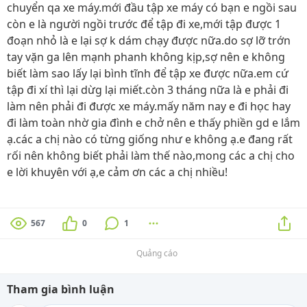
chuyển qa xe máy.mới đầu tập xe máy có bạn e ngồi sau
còn e là người ngồi trước để tập đi xe,mới tập được 1
đoạn nhỏ là e lại sợ k dám chạy được nữa.do sợ lỡ trớn
tay vặn ga lên mạnh phanh không kịp,sợ nên e không
biết làm sao lấy lại bình tĩnh để tập xe được nữa.em cứ
tập đi xí thì lại dừg lại miết.còn 3 tháng nữa là e phải đi
làm nên phải đi được xe máy.mấy năm nay e đi học hay
đi làm toàn nhờ gia đình e chở nên e thấy phiền gd e lắm
ạ.các a chị nào có từng giống như e không ạ.e đang rất
rối nên không biết phải làm thế nào,mong các a chị cho
e lời khuyên với ạ,e cảm ơn các a chị nhiều!
567
0
1
Quảng cáo
Tham gia bình luận