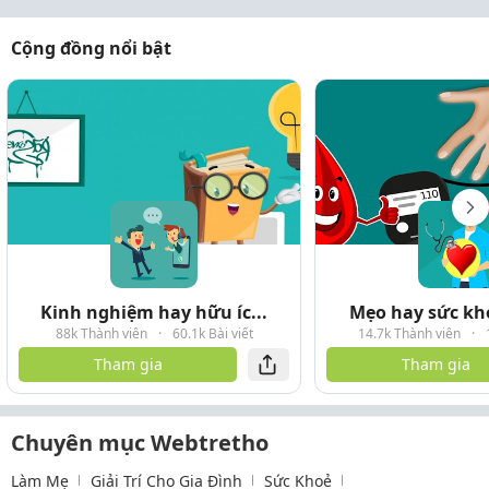
Cộng đồng nổi bật
Kinh nghiệm hay hữu íc...
Mẹo hay sức kho
88k Thành viên
·
60.1k Bài viết
14.7k Thành viên
·
Tham gia
Tham gia
Chuyên mục Webtretho
Làm Mẹ
Giải Trí Cho Gia Đình
Sức Khoẻ