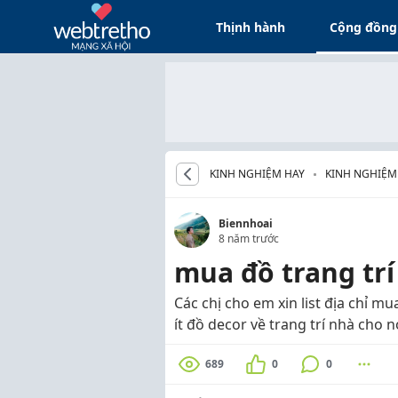
Thịnh hành
Cộng đồng
KINH NGHIỆM HAY
KINH NGHIỆM
Biennhoai
8 năm trước
mua đồ trang trí
Các chị cho em xin list địa chỉ m
ít đồ decor về trang trí nhà cho 
689
0
0