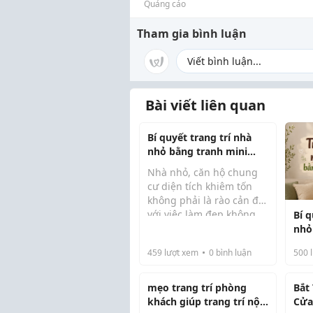
Quảng cáo
Tham gia bình luận
Bài viết liên quan
Bí quyết trang trí nhà
nhỏ bằng tranh mini
siêu đẹp và tiết kiệm
Nhà nhỏ, căn hộ chung
cư diện tích khiêm tốn
không phải là rào cản đối
với việc làm đẹp không
Bí q
gian sống. Trên thực tế,
nhỏ
chỉ với vài bức tranh mini
siêu
459
lượt xem
0
bình luận
500
l
được bố trí khéo léo, bạn
hoàn toàn có thể biến
không ...
mẹo trang trí phòng
Bắt
khách giúp trang trí nội
Cửa