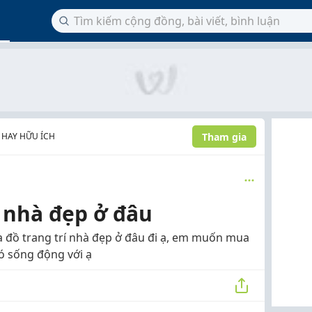
Tham gia
 HAY HỮU ÍCH
 nhà đẹp ở đâu
ua đồ trang trí nhà đẹp ở đâu đi ạ, em muốn mua
nó sống động với ạ