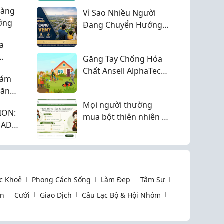
hàng
Vì Sao Nhiều Người
ưởng
Đang Chuyển Hướng
Đầu Tư Sang Vùng
a
Ven?
Găng Tay Chống Hóa
ại
Chất Ansell AlphaTec
Khám
87-118
văn
Mọi người thường
ION:
mua bột thiên nhiên ở
MADE
đâu để yên tâm về
NGÔN
chất lượng?
 VIÊN
c Khoẻ
Phong Cách Sống
Làm Đẹp
Tâm Sự
òn
Cưới
Giao Dịch
Câu Lạc Bộ & Hội Nhóm