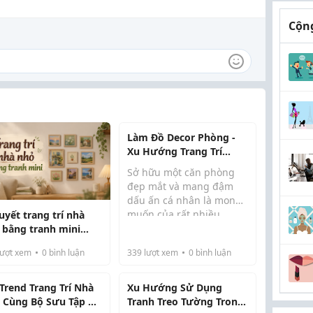
Cộng
Làm Đồ Decor Phòng -
Xu Hướng Trang Trí
Không Gian Sống Đẹp Và
Sở hữu một căn phòng
Tiết Kiệm
đẹp mắt và mang đậm
dấu ấn cá nhân là mong
muốn của rất nhiều
uyết trang trí nhà
người. Thay vì đầu tư quá
 bằng tranh mini
nhiều chi phí vào nội thất
 đẹp và tiết kiệm
ượt xem
0
bình luận
339
lượt xem
0
bình luận
đắt tiền, nhiều bạn trẻ
hiện nay lựa chọn làm đồ
decor phòng để ...
 Trend Trang Trí Nhà
Xu Hướng Sử Dụng
 Cùng Bộ Sưu Tập Đồ
Tranh Treo Tường Trong