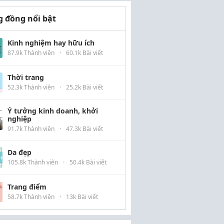
 đồng nổi bật
Kinh nghiệm hay hữu ích
87.9k Thành viên
·
60.1k Bài viết
Thời trang
52.3k Thành viên
·
25.2k Bài viết
Ý tưởng kinh doanh, khởi
nghiệp
91.7k Thành viên
·
47.3k Bài viết
Da đẹp
105.8k Thành viên
·
50.4k Bài viết
Trang điểm
58.7k Thành viên
·
13k Bài viết