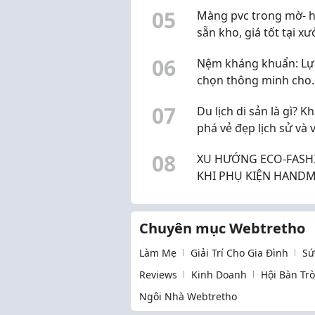
BÃ HIỆU QUẢ
0
5
Màng pvc trong mờ- 
sẵn kho, giá tốt tại x
0
6
Nệm kháng khuẩn: Lự
chọn thông minh cho
không gian ngủ hiện đ
0
7
Du lịch di sản là gì? 
phá vẻ đẹp lịch sử và 
hóa Hà Nội
0
8
XU HƯỚNG ECO-FASH
KHI PHỤ KIỆN HAND
TRỞ THÀNH TUYÊN 
SỐNG XANH CỦA SINH
Chuyên mục Webtretho
Làm Mẹ
Giải Trí Cho Gia Đình
Sứ
Reviews
Kinh Doanh
Hội Bàn Tr
Ngôi Nhà Webtretho