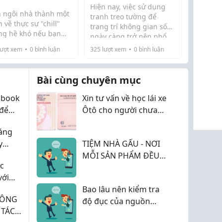
or Homie Decor
Trang Trí Nhà Ở Hiện
Hiện nay, việc sử dụng
Nay
n ngôi nhà thành một
tranh treo tường để
 về thực sự "chill"
trang trí không gian sống
ng hề khó nếu bạn
ngày càng trở nên phổ
t cách chọn lựa những
biến. Không chỉ xuất hiện
ượt xem
0
bình luận
325
lượt xem
0
bình luận
 đồ trang trí phù
trong phòng khách,
. Những điểm nhấn
tranh treo tường còn
 nhưng tinh tế sẽ
được sử dụng cho phòng
Bài cùng chuyên mục
p nâng cấp gu thẩm
ngủ, phòng làm việc ...
ho toàn bộ không ...
cbook
Xin tư vấn về học lái xe
 để
Ôtô cho người chưa
biết gì ?
áng
y
TIỆM NHÀ GẤU - NƠI
é
MỖI SẢN PHẨM ĐỀU
c
ĐƯỢC CHỌN BẰNG SỰ
với
TẬN TÂM
hân
Bao lâu nên kiểm tra
CÔNG
độ đục của nguồn
 TÁCH
nước một lần?