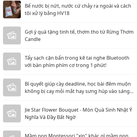
Bể nước bị nứt, nước cứ chảy ra ngoài và cách
tôi xử lý bằng HV18
Gợi ý quà tặng tinh tế, thơm tho từ Rừng Thơm
Candle
Tẩy sạch cặn bẩn trong kẽ tai nghe Bluetooth
với bàn phím phím cơ trong 1 phút!
Bí quyết giúp cày deadline, học bài đêm muộn
không bị cay mỏi mắt hay sưng húp vào sáng
hôm sau!
Jie Star Flower Bouquet - Món Quà Sinh Nhật Ý
Nghĩa Và Đầy Bất Ngờ
Mầm non Montessori "xịn" khác gì mầm non