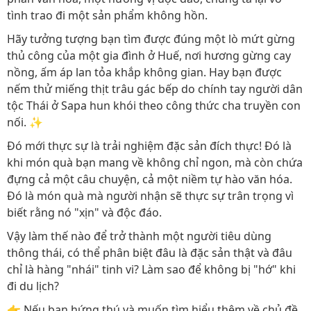
tình trao đi một sản phẩm không hồn.
Hãy tưởng tượng bạn tìm được đúng một lò mứt gừng
thủ công của một gia đình ở Huế, nơi hương gừng cay
nồng, ấm áp lan tỏa khắp không gian. Hay bạn được
nếm thử miếng thịt trâu gác bếp do chính tay người dân
tộc Thái ở Sapa hun khói theo công thức cha truyền con
nối. ✨
Đó mới thực sự là trải nghiệm đặc sản đích thực! Đó là
khi món quà bạn mang về không chỉ ngon, mà còn chứa
đựng cả một câu chuyện, cả một niềm tự hào văn hóa.
Đó là món quà mà người nhận sẽ thực sự trân trọng vì
biết rằng nó "xịn" và độc đáo.
Vậy làm thế nào để trở thành một người tiêu dùng
thông thái, có thể phân biệt đâu là đặc sản thật và đâu
chỉ là hàng "nhái" tinh vi? Làm sao để không bị "hớ" khi
đi du lịch?
👉 Nếu bạn hứng thú và muốn tìm hiểu thêm về chủ đề