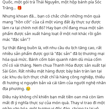
Quốc, một gói trà Thái Nguyên, một hộp bánh pía Sóc
Trăng... 🎁
Nhưng khoan đã... bạn có chắc chắn những món quà
mang "hồn cốt" của cả một vùng đất ấy thực sự được
làm ra tại chính nơi đó? Hay bạn chỉ đang mua một sản
phẩm được sản xuất hàng loạt ở một nơi khác rồi gắn
mác "đặc sản"?
Sự thật đáng buồn là, với nhu cầu du lịch tăng cao, rất
nhiều sản phẩm được gọi là "đặc sản" đã bị thương mại
hóa quá mức. Bánh cốm bán quanh năm dù mùa cốm
chỉ có vài tháng. Nem chua Thanh Hóa được sản xuất tại
Sài Gòn. Rất nhiều mặt hàng được bày bán tràn lan tại
các khu du lịch thực chất chỉ là hàng công nghiệp, thiếu
đi hương vị nguyên bản và cái tâm của người nghệ nhân
địa phương. 😥
Điều này không chỉ khiến bạn mất tiền oan mà còn làm
mất đi ý nghĩa thực sự của món quà. Thay vì trao đi một
phần văn hóa, một hương vị độc đáo, chúng ta lại vô