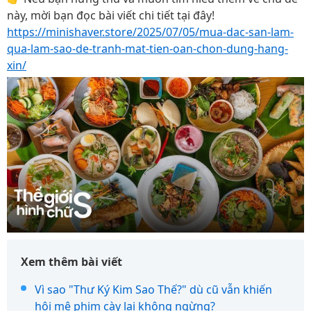
này, mời bạn đọc bài viết chi tiết tại đây!
https://minishaver.store/2025/07/05/mua-dac-san-lam-
qua-lam-sao-de-tranh-mat-tien-oan-chon-dung-hang-
xin/
Xem thêm bài viết
Vì sao "Thư Ký Kim Sao Thế?" dù cũ vẫn khiến
hội mê phim cày lại không ngừng?