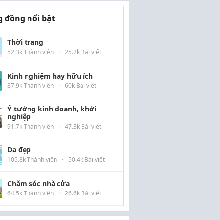
 đồng nổi bật
Thời trang
52.3k Thành viên
·
25.2k Bài viết
Kinh nghiệm hay hữu ích
87.9k Thành viên
·
60k Bài viết
Ý tưởng kinh doanh, khởi
nghiệp
91.7k Thành viên
·
47.3k Bài viết
Da đẹp
105.8k Thành viên
·
50.4k Bài viết
Chăm sóc nhà cửa
64.5k Thành viên
·
26.6k Bài viết