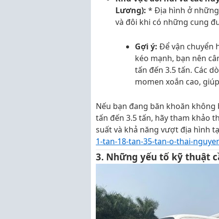
Lương):
* Địa hình ở những
và đôi khi có những cung đ
Gợi ý:
Để vận chuyển h
kéo mạnh, bạn nên cân
tấn đến 3.5 tấn. Các d
momen xoắn cao, giúp 
Nếu bạn đang băn khoăn không b
tấn đến 3.5 tấn, hãy tham khảo t
suất và khả năng vượt địa hình t
1-tan-18-tan-35-tan-o-thai-nguye
3. Những yếu tố kỹ thuật c