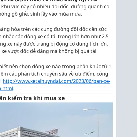
 khu vực này có nhiều đồi dốc, đường quanh co
ường gồ ghề, sình lầy vào mùa mưa.
àng hóa trên các cung đường đồi dốc cần sức
 nhắc các dòng xe có tải trọng lớn hơn như 2.5
òng xe này được trang bị động cơ dung tích lớn,
xe vượt dốc dễ dàng mà không bị quá tải.
iết nên chọn dòng xe nào trong phân khúc từ 1
hêm các phân tích chuyên sâu về ưu điểm, công
ại
http://www.xetaihuyndai.com/2023/06/ban-xe-
n.html
.
ần kiểm tra khi mua xe