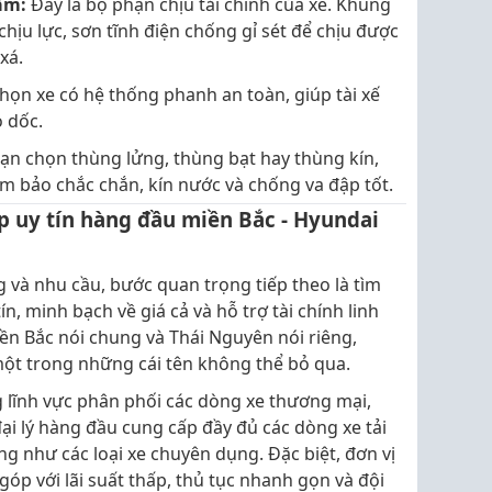
ầm:
Đây là bộ phận chịu tải chính của xe. Khung
hịu lực, sơn tĩnh điện chống gỉ sét để chịu được
xá.
họn xe có hệ thống phanh an toàn, giúp tài xế
o dốc.
ạn chọn thùng lửng, thùng bạt hay thùng kín,
m bảo chắc chắn, kín nước và chống va đập tốt.
p uy tín hàng đầu miền Bắc - Hyundai
g và nhu cầu, bước quan trọng tiếp theo là tìm
n, minh bạch về giá cả và hỗ trợ tài chính linh
ền Bắc nói chung và Thái Nguyên nói riêng,
ột trong những cái tên không thể bỏ qua.
 lĩnh vực phân phối các dòng xe thương mại,
đại lý hàng đầu cung cấp đầy đủ các dòng xe tải
ng như các loại xe chuyên dụng. Đặc biệt, đơn vị
 góp với lãi suất thấp, thủ tục nhanh gọn và đội