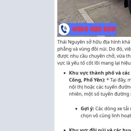
Thái Nguyên sở hữu địa hình khá
phẳng và vùng đồi núi. Do đó, vi
được nhu cầu chuyên chở, vừa th
vực là yếu tố cốt lõi mang lại hiệu
Khu vực thành phố và các 
Công, Phổ Yên):
* Tại đây, 
nội thị hoặc các tuyến đườ
nhiên, một số tuyến đường 
Gợi ý:
Các dòng xe tải n
chọn vô cùng linh hoạt
Khu vực đồi núi và các hu