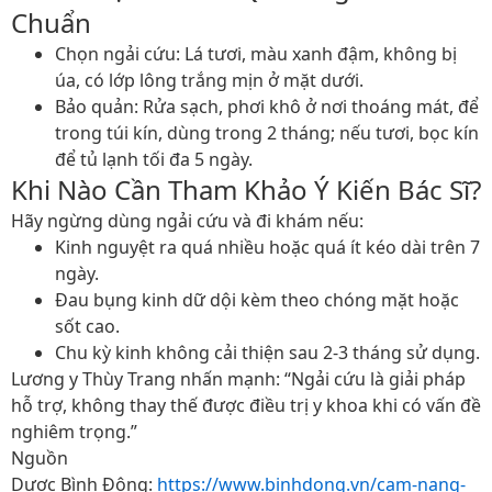
Chuẩn
Chọn ngải cứu
: Lá tươi, màu xanh đậm, không bị
úa, có lớp lông trắng mịn ở mặt dưới.
Bảo quản
: Rửa sạch, phơi khô ở nơi thoáng mát, để
trong túi kín, dùng trong 2 tháng; nếu tươi, bọc kín
để tủ lạnh tối đa 5 ngày.
Khi Nào Cần Tham Khảo Ý Kiến Bác Sĩ?
Hãy ngừng dùng ngải cứu và đi khám nếu:
Kinh nguyệt ra quá nhiều hoặc quá ít kéo dài trên 7
ngày.
Đau bụng kinh dữ dội kèm theo chóng mặt hoặc
sốt cao.
Chu kỳ kinh không cải thiện sau 2-3 tháng sử dụng.
Lương y Thùy Trang nhấn mạnh
: “Ngải cứu là giải pháp
hỗ trợ, không thay thế được điều trị y khoa khi có vấn đề
nghiêm trọng.”
Nguồn
Dược Bình Đông:
https://www.binhdong.vn/cam-nang-