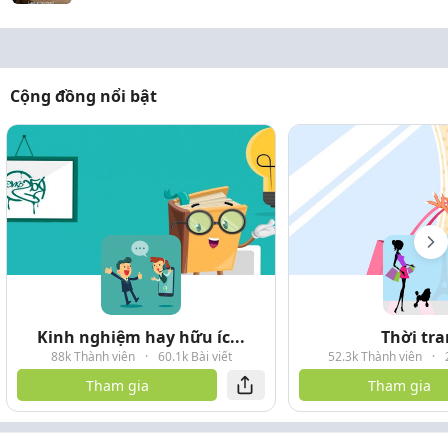
Cộng đồng nổi bật
Kinh nghiệm hay hữu íc...
Thời tr
88k Thành viên
·
60.1k Bài viết
52.3k Thành viên
·
Tham gia
Tham gia