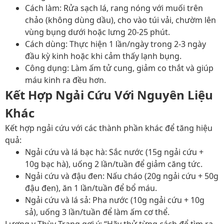
Cách làm
: Rửa sạch lá, rang nóng với muối trên
chảo (không dùng dầu), cho vào túi vải, chườm lên
vùng bụng dưới hoặc lưng 20-25 phút.
Cách dùng
: Thực hiện 1 lần/ngày trong 2-3 ngày
đầu kỳ kinh hoặc khi cảm thấy lạnh bụng.
Công dụng
: Làm ấm tử cung, giảm co thắt và giúp
máu kinh ra đều hơn.
Kết Hợp Ngải Cứu Với Nguyên Liệu
Khác
Kết hợp ngải cứu với các thành phần khác để tăng hiệu
quả:
Ngải cứu và lá bạc hà
: Sắc nước (15g ngải cứu +
10g bạc hà), uống 2 lần/tuần để giảm căng tức.
Ngải cứu và đậu đen
: Nấu cháo (20g ngải cứu + 50g
đậu đen), ăn 1 lần/tuần để bổ máu.
Ngải cứu và lá sả
: Pha nước (10g ngải cứu + 10g
sả), uống 3 lần/tuần để làm ấm cơ thể.
Lương y Thùy Trang gợi ý
: “Hãy thử từng cách để tìm ra