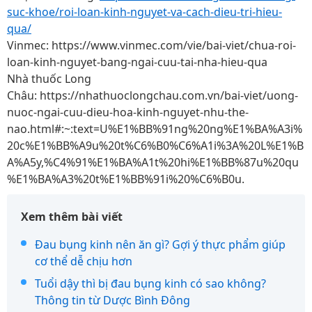
suc-khoe/roi-loan-kinh-nguyet-va-cach-dieu-tri-hieu-
qua/
Vinmec: https://www.vinmec.com/vie/bai-viet/chua-roi-
loan-kinh-nguyet-bang-ngai-cuu-tai-nha-hieu-qua
Nhà thuốc Long
Châu: https://nhathuoclongchau.com.vn/bai-viet/uong-
nuoc-ngai-cuu-dieu-hoa-kinh-nguyet-nhu-the-
nao.html#:~:text=U%E1%BB%91ng%20ng%E1%BA%A3i%
20c%E1%BB%A9u%20t%C6%B0%C6%A1i%3A%20L%E1%B
A%A5y,%C4%91%E1%BA%A1t%20hi%E1%BB%87u%20qu
%E1%BA%A3%20t%E1%BB%91i%20%C6%B0u.
Xem thêm bài viết
Đau bụng kinh nên ăn gì? Gợi ý thực phẩm giúp
cơ thể dễ chịu hơn
Tuổi dậy thì bị đau bụng kinh có sao không?
Thông tin từ Dược Bình Đông