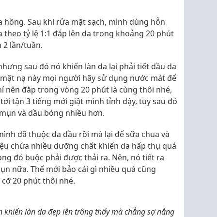
a hồng. Sau khi rửa mặt sạch, mình dùng hỗn
theo tỷ lệ 1:1 đắp lên da trong khoảng 20 phút
 2 lần/tuần.
ưng sau đó nó khiến làn da lại phải tiết dầu da
 mặt nạ này mọi người hãy sử dụng nước mát để
ỉ nên đắp trong vòng 20 phút là cùng thôi nhé,
ới tận 3 tiếng mới giật mình tỉnh dậy, tuy sau đó
ị mụn và dầu bóng nhiều hơn.
mình đã thuộc da dầu rồi mà lại để sữa chua và
liệu chứa nhiều dưỡng chất khiến da hấp thụ quá
ong đó buộc phải được thải ra. Nên, nó tiết ra
ụn nữa. Thế mới bảo cái gì nhiều quá cũng
cỡ 20 phút thôi nhé.
n khiến làn da đẹp lên trông thấy mà chẳng sợ nắng