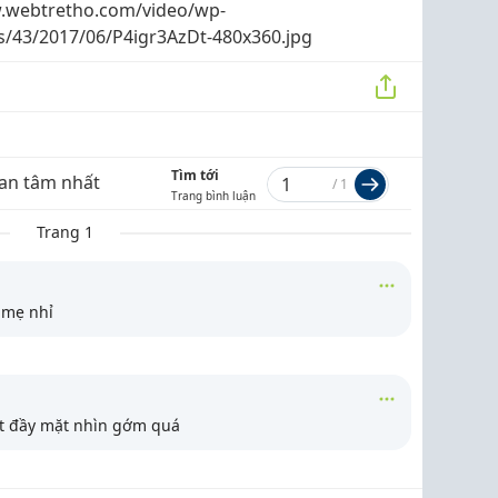
.webtretho.com/video/wp-
s/43/2017/06/P4igr3AzDt-480x360.jpg
Tìm tới
an tâm nhất
/
1
Trang bình luận
Trang 1
 mẹ nhỉ
át đầy mặt nhìn gớm quá