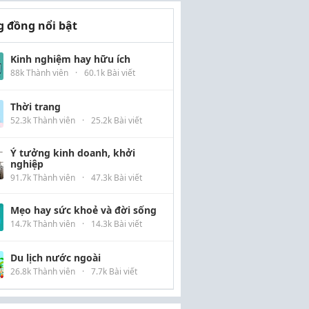
 đồng nổi bật
Kinh nghiệm hay hữu ích
88k Thành viên
·
60.1k Bài viết
Thời trang
52.3k Thành viên
·
25.2k Bài viết
Ý tưởng kinh doanh, khởi
nghiệp
91.7k Thành viên
·
47.3k Bài viết
Mẹo hay sức khoẻ và đời sống
14.7k Thành viên
·
14.3k Bài viết
Du lịch nước ngoài
26.8k Thành viên
·
7.7k Bài viết