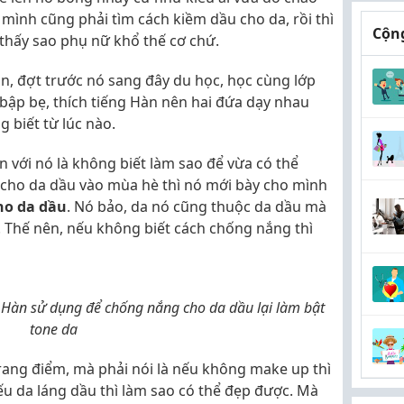
 mình cũng phải tìm cách kiềm dầu cho da, rồi thì
Cộng
thấy sao phụ nữ khổ thế cơ chứ.
n, đợt trước nó sang đây du học, học cùng lớp
 bập bẹ, thích tiếng Hàn nên hai đứa dạy nhau
 biết từ lúc nào.
 với nó là không biết làm sao để vừa có thể
cho da dầu vào mùa hè thì nó mới bày cho mình
ho da dầu
. Nó bảo, da nó cũng thuộc da dầu mà
. Thế nên, nếu không biết cách chống nắng thì
i Hàn sử dụng để chống nắng cho da dầu lại làm bật
tone da
rang điểm, mà phải nói là nếu không make up thì
nếu da láng dầu thì làm sao có thể đẹp được. Mà