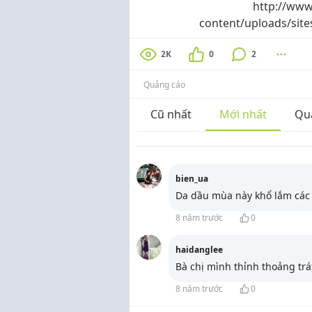
http://www
content/uploads/site
2K
0
2
Quảng cáo
Cũ nhất
Mới nhất
Qu
bien_ua
Da dầu mùa này khổ lắm các
8 năm trước
0
haidanglee
Bà chị mình thỉnh thoảng tr
8 năm trước
0