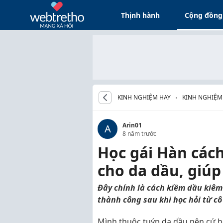
Thịnh hành
Cộng đồng
KINH NGHIỆM HAY
KINH NGHIỆM
Arin01
A
8 năm trước
Học gái Hàn các
cho da dầu, giúp
Đây chính là cách kiềm dầu kiê
thành công sau khi học hỏi từ c
Mình thuộc tuýp da dầu nên cứ h