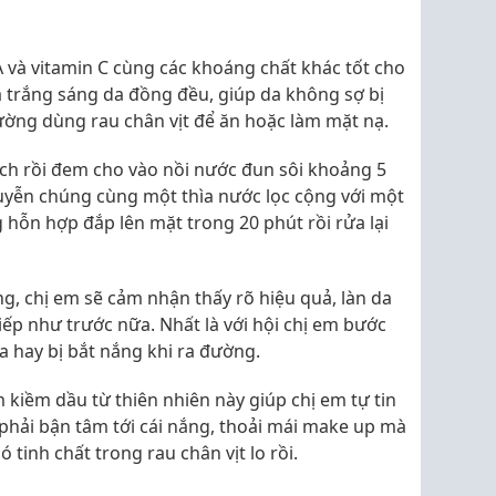
A và vitamin C cùng các khoáng chất khác tốt cho
à trắng sáng da đồng đều, giúp da không sợ bị
ường dùng rau chân vịt để ăn hoặc làm mặt nạ.
ạch rồi đem cho vào nồi nước đun sôi khoảng 5
huyễn chúng cùng một thìa nước lọc cộng với một
 hỗn hợp đắp lên mặt trong 20 phút rồi rửa lại
ng, chị em sẽ cảm nhận thấy rõ hiệu quả, làn da
ếp như trước nữa. Nhất là với hội chị em bước
a hay bị bắt nắng khi ra đường.
kiềm dầu từ thiên nhiên này giúp chị em tự tin
hải bận tâm tới cái nắng, thoải mái make up mà
ó tinh chất trong rau chân vịt lo rồi.