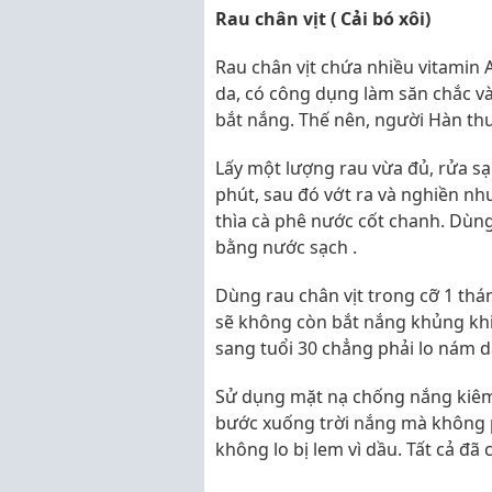
Rau chân vịt ( Cải bó xôi)
Rau chân vịt chứa nhiều vitamin 
da, có công dụng làm săn chắc v
bắt nắng. Thế nên, người Hàn th
Lấy một lượng rau vừa đủ, rửa s
phút, sau đó vớt ra và nghiền n
thìa cà phê nước cốt chanh. Dùng
bằng nước sạch .
Dùng rau chân vịt trong cỡ 1 thá
sẽ không còn bắt nắng khủng khi
sang tuổi 30 chẳng phải lo nám d
Sử dụng mặt nạ chống nắng kiêm 
bước xuống trời nắng mà không p
không lo bị lem vì dầu. Tất cả đã c