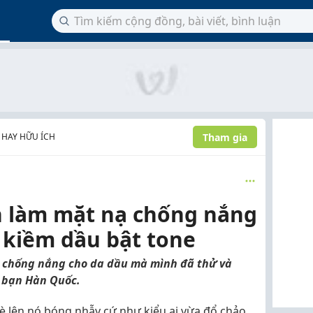
Tham gia
 HAY HỮU ÍCH
h làm mặt nạ chống nắng
 kiềm dầu bật tone
m chống nắng cho da dầu mà mình đã thử và
ô bạn Hàn Quốc.
è lên nó bóng nhẫy cứ như kiểu ai vừa đổ chảo