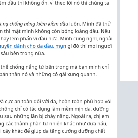
 dầu thì không ổn, vì theo lời nó thì chúng ta
t nạ chống nắng kiêm kiềm dầu
luôn. Mình đã thử
uần thì mặt mình không còn bóng loáng dầu. Nếu
 hay lem phấn vì dầu nữa. Mình cũng nghĩ, ngoài
huyên dành cho da dầu, mụn
gì đó thì mọi người
 sâu bên trong nữa.
ó thể chống nắng từ bên trong mà bạn mình chỉ
bản thân nó và những cô gái xung quanh.
và cực an toàn đối với da, hoàn toàn phù hợp với
 không chỉ có tác dụng làm mềm mịn da, dưỡng
 sau những lần bị cháy nắng. Ngoài ra, chị em
ng các thành phần tự nhiên khác như dưa hấu,
ái cây khác để giúp da tăng cường dưỡng chất