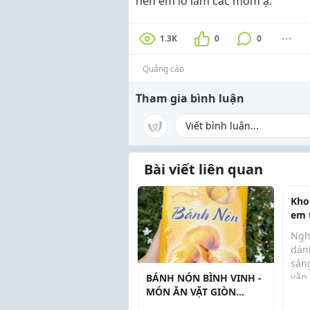
nên em lo lắm các mom ạ.
1.3K
0
0
Quảng cáo
Tham gia bình luận
Bài viết liên quan
Kho
em 
qua
Ngh
gãi
dàn
sán
vân
BÁNH NÓN BÌNH VINH -
ngư
MÓN ĂN VẶT GIÒN
bé 
THƠM ĐANG ĐƯỢC