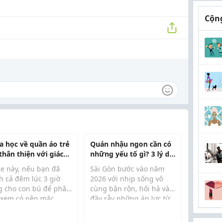
Cộng
a học về quần áo trẻ
Quán nhậu ngon cần có
thân thiện với giác
những yếu tố gì? 3 lý do
n: Chấm dứt chu kỳ
chọn GU Bình Dân
e này, nếu bạn đã
Sài Gòn bước vào năm
 ngứa
h cả đêm lúc 3 giờ
2026 với nhịp sống vô
g cho con bú để phân
cùng bận rộn, hối hả và
 xem có nên mặc
đầy rẫy những áp lực từ
ợc áo liền quần của
guồng quay công việc.
để che đi đường may
Sau một ngày dài đối mặt