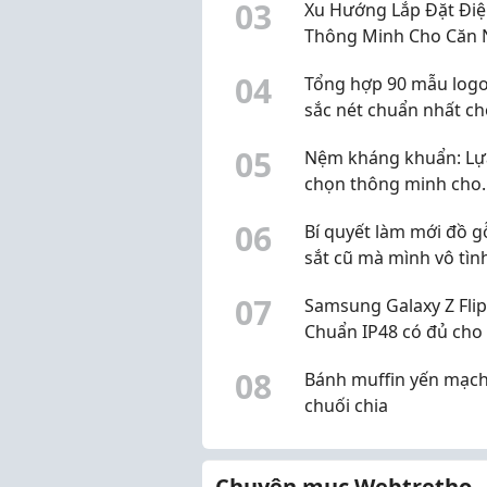
0
3
Xu Hướng Lắp Đặt Đi
Cột Sống Sớm
Thông Minh Cho Căn 
Song Lập Liền Kề
0
4
Tổng hợp 90 mẫu log
sắc nét chuẩn nhất c
thiết kế
0
5
Nệm kháng khuẩn: Lự
chọn thông minh cho
không gian ngủ hiện đ
0
6
Bí quyết làm mới đồ g
sắt cũ mà mình vô tình
đến
0
7
Samsung Galaxy Z Flip
Chuẩn IP48 có đủ cho
cầu hằng ngày?
0
8
Bánh muffin yến mạc
chuối chia
Chuyên mục Webtretho