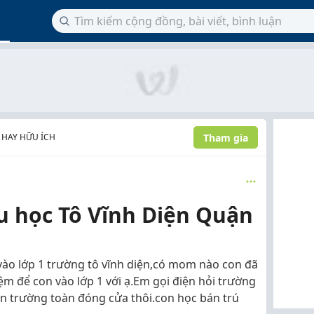
Tham gia
 HAY HỮU ÍCH
ểu học Tô Vĩnh Diện Quận
o lớp 1 trường tô vĩnh diện,có mom nào con đã
ệm để con vào lớp 1 với ạ.Em gọi điện hỏi trường
ên trường toàn đóng cửa thôi.con học bán trú