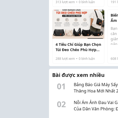
313
lượt xem
0
bình luận
191
l
bên
NHIỀU QUÁN "SĂN"
hay
hề "
Biế
Ấm 
Thấ
Bạn
căn
giả
nản
4 Tiêu Chí Giúp Bạn Chọn
cũ k
Túi Đeo Chéo Phù Hợp
Chú
Với Nhu Cầu
288
lượt xem
0
bình luận
608
l
một
là 
nắng
Bài được xem nhiều
0
1
Bảng Báo Giá Máy Sấy
Thăng Hoa Mới Nhất 2
Cập Nhật Liên Tục
0
2
Nỗi Ám Ảnh Đau Vai G
Của Dân Văn Phòng: 
Chủ Quan Kẻo Thoái 