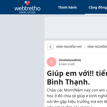
Thịnh hành
Cộng đồng
KINH NGHIỆM HAY
KINH NGHIỆM
ilovelotuswhite
I
8 năm trước
Giúp em với!! ti
Bình Thạnh.
Chào các Mom!Năm nay con em và
học ở đó chia sẻ giúp e kinh nghi
nói lên gặp hiệu trưởng mà em l