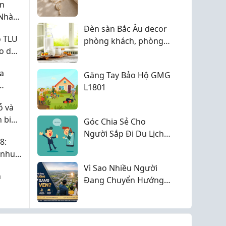
ện
nào giống em không?
Nhà
Đèn sàn Bắc Âu decor
o TLU
phòng khách, phòng
ho dân
ngủ Anylis House
a
Găng Tay Bảo Hộ GMG
L1801
ại
ỗ và
 biết
Góc Chia Sẻ Cho
Người Sắp Đi Du Lịch
8:
Tại Đà Lạt
 nhu
Vì Sao Nhiều Người
h
Đang Chuyển Hướng
Đầu Tư Sang Vùng
Ven?