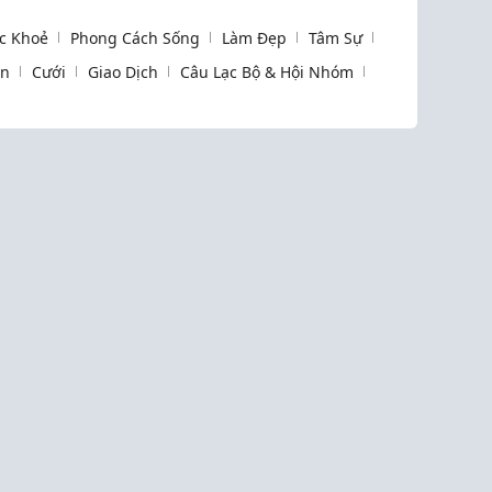
c Khoẻ
Phong Cách Sống
Làm Đẹp
Tâm Sự
òn
Cưới
Giao Dịch
Câu Lạc Bộ & Hội Nhóm