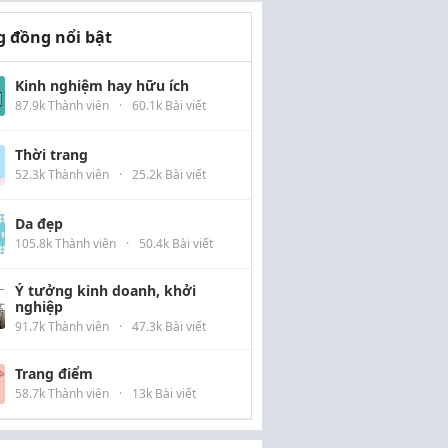
 đồng nổi bật
Kinh nghiệm hay hữu ích
87.9k Thành viên
·
60.1k Bài viết
Thời trang
52.3k Thành viên
·
25.2k Bài viết
Da đẹp
105.8k Thành viên
·
50.4k Bài viết
Ý tưởng kinh doanh, khởi
nghiệp
91.7k Thành viên
·
47.3k Bài viết
Trang điểm
58.7k Thành viên
·
13k Bài viết