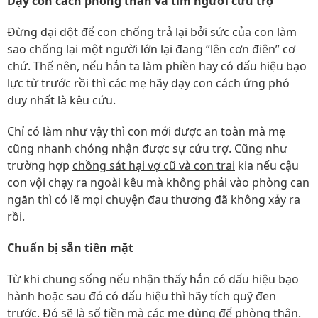
Dạy con cách phòng thân và tìm người cứu trợ
Đừng dại dột để con chống trả lại bởi sức của con làm
sao chống lại một người lớn lại đang “lên cơn điên” cơ
chứ. Thế nên, nếu hắn ta làm phiền hay có dấu hiệu bạo
lực từ trước rồi thì các mẹ hãy dạy con cách ứng phó
duy nhất là kêu cứu.
Chỉ có làm như vậy thì con mới được an toàn mà mẹ
cũng nhanh chóng nhận được sự cứu trợ. Cũng như
trường hợp
chồng sát hại vợ cũ và con trai
kia nếu cậu
con vội chạy ra ngoài kêu mà không phải vào phòng can
ngăn thì có lẽ mọi chuyện đau thương đã không xảy ra
rồi.
Chuẩn bị sẵn tiền mặt
Từ khi chung sống nếu nhận thấy hắn có dấu hiệu bạo
hành hoặc sau đó có dấu hiệu thì hãy tích quỹ đen
trước. Đó sẽ là số tiền mà các mẹ dùng để phòng thân.