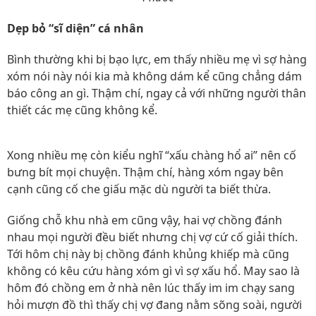
Dẹp bỏ “sĩ diện” cá nhân
Bình thường khi bị bạo lực, em thấy nhiều mẹ vì sợ hàng
xóm nói này nói kia mà không dám kể cũng chẳng dám
báo công an gì. Thậm chí, ngay cả với những người thân
thiết các mẹ cũng không kể.
Xong nhiều mẹ còn kiểu nghĩ “xấu chàng hổ ai” nên cố
bưng bít mọi chuyện. Thậm chí, hàng xóm ngay bên
cạnh cũng cố che giấu mặc dù người ta biết thừa.
Giống chỗ khu nhà em cũng vậy, hai vợ chồng đánh
nhau mọi người đều biết nhưng chị vợ cứ cố giải thích.
Tới hôm chị này bị chồng đánh khủng khiếp mà cũng
không có kêu cứu hàng xóm gì vì sợ xấu hổ. May sao là
hôm đó chồng em ở nhà nên lúc thấy im im chạy sang
hỏi mượn đồ thì thấy chị vợ đang nằm sõng soài, người