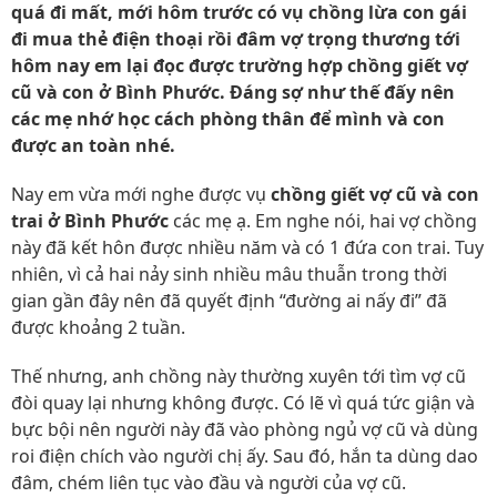
quá đi mất, mới hôm trước có vụ chồng lừa con gái
đi mua thẻ điện thoại rồi đâm vợ trọng thương tới
hôm nay em lại đọc được trường hợp chồng giết vợ
cũ và con ở Bình Phước. Đáng sợ như thế đấy nên
các mẹ nhớ học cách phòng thân để mình và con
được an toàn nhé.
Nay em vừa mới nghe được vụ
chồng giết vợ cũ và con
trai ở Bình Phước
các mẹ ạ. Em nghe nói, hai vợ chồng
này đã kết hôn được nhiều năm và có 1 đứa con trai. Tuy
nhiên, vì cả hai nảy sinh nhiều mâu thuẫn trong thời
gian gần đây nên đã quyết định “đường ai nấy đi” đã
được khoảng 2 tuần.
Thế nhưng, anh chồng này thường xuyên tới tìm vợ cũ
đòi quay lại nhưng không được. Có lẽ vì quá tức giận và
bực bội nên người này đã vào phòng ngủ vợ cũ và dùng
roi điện chích vào người chị ấy. Sau đó, hắn ta dùng dao
đâm, chém liên tục vào đầu và người của vợ cũ.