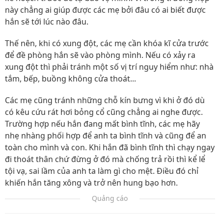
này chẳng ai giúp được các mẹ bởi đâu có ai biết được
hắn sẽ tới lúc nào đâu.
Thế nên, khi có xung đột, các mẹ cần khóa kĩ cửa trước
để đề phòng hắn sẽ vào phòng mình. Nếu có xảy ra
xung đột thì phải tránh một số vị trí nguy hiểm như: nhà
tắm, bếp, buồng không cửa thoát...
Các mẹ cũng tránh những chỗ kín bưng vì khi ở đó dù
có kêu cứu rát hơi bỏng cổ cũng chẳng ai nghe được.
Trường hợp nếu hắn đang mất bình tĩnh, các mẹ hãy
nhẹ nhàng phối hợp để anh ta bình tĩnh và cũng để an
toàn cho mình và con. Khi hắn đã bình tĩnh thì chạy ngay
đi thoát thân chứ đừng ở đó mà chống trả rồi thì kể lể
tội vạ, sai lầm của anh ta làm gì cho mệt. Điều đó chỉ
khiến hắn tăng xông và trở nên hung bạo hơn.
Quảng cáo