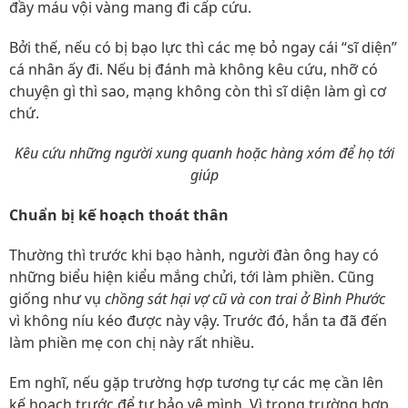
đầy máu vội vàng mang đi cấp cứu.
Bởi thế, nếu có bị bạo lực thì các mẹ bỏ ngay cái “sĩ diện”
cá nhân ấy đi. Nếu bị đánh mà không kêu cứu, nhỡ có
chuyện gì thì sao, mạng không còn thì sĩ diện làm gì cơ
chứ.
Kêu cứu những người xung quanh hoặc hàng xóm để họ tới
giúp
Chuẩn bị kế hoạch thoát thân
Thường thì trước khi bạo hành, người đàn ông hay có
những biểu hiện kiểu mắng chửi, tới làm phiền. Cũng
giống như vụ
chồng sát hại vợ cũ và con trai ở Bình Phước
vì không níu kéo được này vậy. Trước đó, hắn ta đã đến
làm phiền mẹ con chị này rất nhiều.
Em nghĩ, nếu gặp trường hợp tương tự các mẹ cần lên
kế hoạch trước để tự bảo vệ mình. Vì trong trường hợp