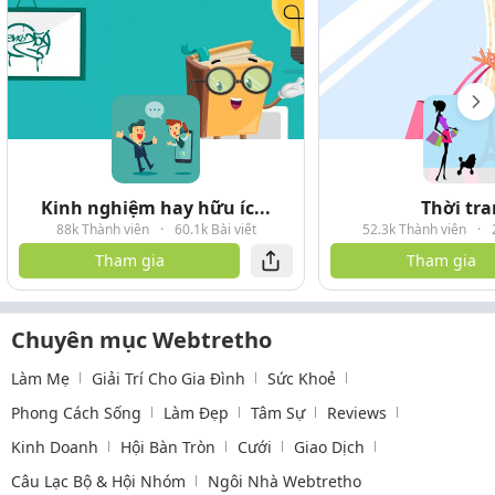
Kinh nghiệm hay hữu íc...
Thời tr
88k Thành viên
·
60.1k Bài viết
52.3k Thành viên
·
Tham gia
Tham gia
Chuyên mục Webtretho
Làm Mẹ
Giải Trí Cho Gia Đình
Sức Khoẻ
Phong Cách Sống
Làm Đẹp
Tâm Sự
Reviews
Kinh Doanh
Hội Bàn Tròn
Cưới
Giao Dịch
Câu Lạc Bộ & Hội Nhóm
Ngôi Nhà Webtretho