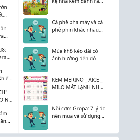
kệ nhả kem đánh răng
VIÊN
ườn
tự động chưa?
ết
Cà phê pha máy và cà
iãn
phê phin khác nhau
ưa
như thế nào?
d8:
Mùa khô kéo dài có
era
ảnh hưởng đến độ
 ý
đục của nước không?
n
Cách kiểm tra bằng
Khiến
KEM MERINO _ AICE _
Lutron TU-2016
ệm
MILO MÁT LẠNH NHÀ
CH"
EM VỀ ĐẦY TỦ RỒI Ạ _
HO NỮ
GIÁ CHỈ TỪ 6K
Nồi cơm Gropa: 7 lý do
Khám
nên mua và sử dụng
văn
cho mọi gia đình