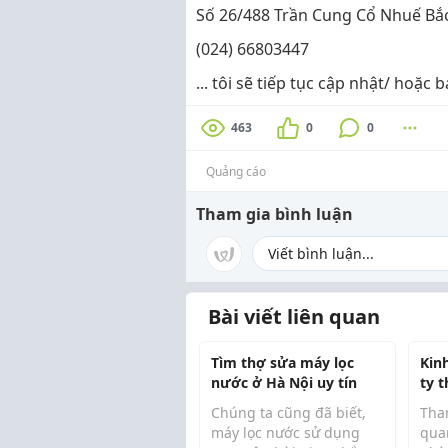
Số 26/488 Trần Cung Cổ Nhuế Bắc
(024) 66803447
... tôi sẽ tiếp tục cập nhật/ hoặc
463
0
0
Quảng cáo
Tham gia bình luận
Bài viết liên quan
Tìm thợ sửa máy lọc
Kin
nước ở Hà Nội uy tín
ty 
Chúng ta cũng đã biết,
Than
máy lọc nước sử dụng
qua