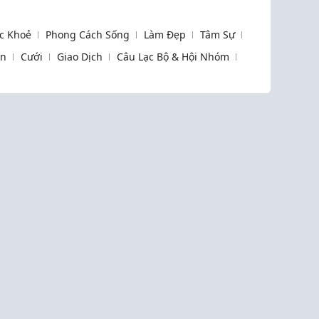
c Khoẻ
Phong Cách Sống
Làm Đẹp
Tâm Sự
òn
Cưới
Giao Dịch
Câu Lạc Bộ & Hội Nhóm