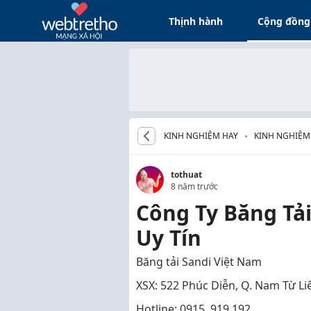
Thịnh hành
Cộng đồng
KINH NGHIỆM HAY
KINH NGHIỆM
tothuat
8 năm trước
Công Ty Băng Tải
Uy Tín
Băng tải Sandi Việt Nam
XSX: 522 Phúc Diễn, Q. Nam Từ Li
Hotline: 0915 .919.192