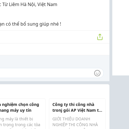
 Từ Liêm Hà Nội, Việt Nam
 bạn có thể bổ sung giúp nhé !
h nghiệm chọn công
Công ty thi công nhà
thang máy uy tín
tronj gói AP Việt Nam tại
Hà Nội
g máy là thiết bị
GIỚI THIỆU DOANH
n trọng trong các tòa
NGHIỆP THI CÔNG NHÀ