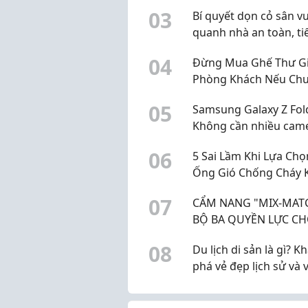
Trên Ô Tô
0
3
Bí quyết dọn cỏ sân v
quanh nhà an toàn, ti
kiệm thời gian
0
4
Đừng Mua Ghế Thư G
Phòng Khách Nếu Ch
Đọc Bài Viết Này
0
5
Samsung Galaxy Z Fol
Không cần nhiều cam
vẫn có điểm đáng chú
0
6
5 Sai Lầm Khi Lựa Chọ
Ống Gió Chống Cháy 
Công Trình Khó Nghi
0
7
CẨM NANG "MIX-MAT
Thu
BỘ BA QUYỀN LỰC C
SINH GEN Z
0
8
Du lịch di sản là gì? 
phá vẻ đẹp lịch sử và 
hóa Hà Nội