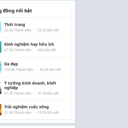
 đồng nổi bật
Thời trang
52.3k Thành viên
·
25.2k Bài viết
Kinh nghiệm hay hữu ích
87.9k Thành viên
·
60k Bài viết
Da đẹp
105.8k Thành viên
·
50.4k Bài viết
Ý tưởng kinh doanh, khởi
nghiệp
91.7k Thành viên
·
47.3k Bài viết
Trải nghiệm cuộc sống
31.9k Thành viên
·
15.5k Bài viết