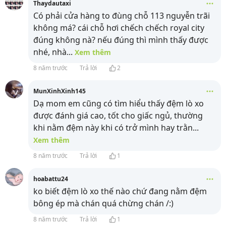
Thaydautaxi
Có phải cửa hàng to đùng chỗ 113 nguyễn trãi
không má? cái chỗ hơi chếch chếch royal city
đúng không nà? nếu đúng thì mình thấy được
nhé, nhà
...
Xem thêm
8 năm trước
Trả lời
2
MunXinhXinh145
Dạ mom em cũng có tìm hiểu thấy đệm lò xo
được đánh giá cao, tốt cho giấc ngủ, thường
khi nằm đệm này khi có trở mình hay trằn
...
Xem thêm
8 năm trước
Trả lời
1
hoabattu24
ko biết đệm lò xo thế nào chứ đang nằm đệm
bông ép mà chán quá chừng chán /:)
8 năm trước
Trả lời
1