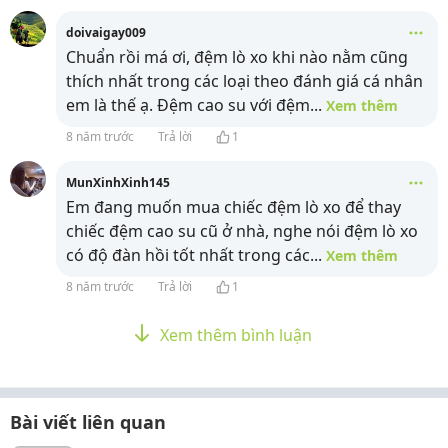
doivaigay009
Chuẩn rồi má ơi, đệm lò xo khi nào nằm cũng
thích nhất trong các loại theo đánh giá cá nhân
em là thế ạ. Đệm cao su với đệm
...
Xem thêm
8 năm trước
Trả lời
1
MunXinhXinh145
Em đang muốn mua chiếc đệm lò xo để thay
chiếc đệm cao su cũ ở nhà, nghe nói đệm lò xo
có độ đàn hồi tốt nhất trong các
...
Xem thêm
8 năm trước
Trả lời
1
Xem thêm bình luận
Bài viết liên quan