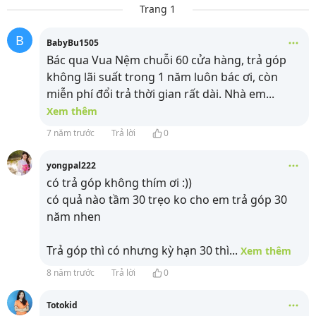
Trang 1
B
BabyBu1505
Bác qua Vua Nệm chuỗi 60 cửa hàng, trả góp
không lãi suất trong 1 năm luôn bác ơi, còn
miễn phí đổi trả thời gian rất dài. Nhà em
...
Xem thêm
7 năm trước
Trả lời
0
yongpal222
có trả góp không thím ơi :))
có quả nào tầm 30 trẹo ko cho em trả góp 30
năm nhen
Trả góp thì có nhưng kỳ hạn 30 thì
...
Xem thêm
8 năm trước
Trả lời
0
Totokid