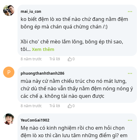
mai_iu_con
ko biết đệm lò xo thế nào chứ đang nằm đệm
bông ép mà chán quá chừng chán /:)
Xồi cho' chê mèo lắm lông, bông ép thì sao,
tôi
...
Xem thêm
8 năm trước
Trả lời
0
P
phuongthanhthanh286
mùa này cứ nằm chiếu trúc cho nó mát lưng,
chứ dù thế nào vẫn thấy nằm đệm nóng nóng ý
các chế ạ. không tài nào quen được
8 năm trước
Trả lời
0
YeuConGai1902
Mẹ nào có kinh nghiệm rồi cho em hỏi chọn
đệm lò xo thì cần lưu tâm những điểm gì? em