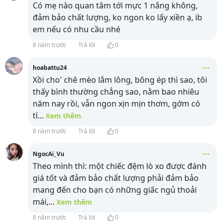
Có mẹ nào quan tâm tới mực 1 nắng không,
đảm bảo chất lượng, ko ngon ko lấy xiền ạ, ib
em nếu có nhu cầu nhé
8 năm trước
Trả lời
0
hoabattu24
Xồi cho' chê mèo lắm lông, bông ép thì sao, tôi
thấy bình thường chẳng sao, nằm bao nhiêu
năm nay rồi, vẫn ngon xịn mịn thơm, gớm có
tí
...
Xem thêm
8 năm trước
Trả lời
0
NgocAi_Vu
Theo mình thì: một chiếc đệm lò xo được đánh
giá tốt và đảm bảo chất lượng phải đảm bảo
mang đến cho bạn có những giấc ngủ thoải
mái,
...
Xem thêm
8 năm trước
Trả lời
0