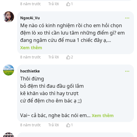
8 năm trước
Trả lời
1
NgocAi_Vu
Mẹ nào có kinh nghiệm rồi cho em hỏi chọn
đệm lò xo thì cần lưu tâm những điểm gì? em
đang ngâm cứu để mua 1 chiếc đây ạ,
...
Xem thêm
8 năm trước
Trả lời
2
hocthietke
Thôi đừng
bỏ đệm thì đau đầu gối lắm
kê khăn vào thì hay trượt
cứ để đệm cho êm bác ạ ;;)
Vai~ cả bác, nghe bác nói em
...
Xem thêm
8 năm trước
Trả lời
1