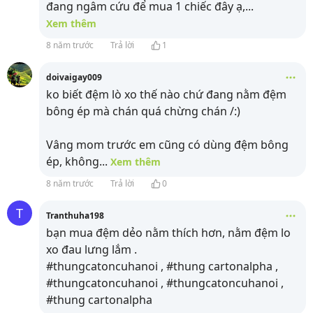
đang ngâm cứu để mua 1 chiếc đây ạ,
...
Xem thêm
8 năm trước
Trả lời
1
doivaigay009
ko biết đệm lò xo thế nào chứ đang nằm đệm
bông ép mà chán quá chừng chán /:)
Vâng mom trước em cũng có dùng đệm bông
ép, không
...
Xem thêm
8 năm trước
Trả lời
0
T
Tranthuha198
bạn mua đệm dẻo nằm thích hơn, nằm đệm lo
xo đau lưng lắm .
#thungcatoncuhanoi , #thung cartonalpha ,
#thungcatoncuhanoi , #thungcatoncuhanoi ,
#thung cartonalpha