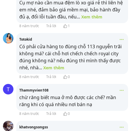
Cụ mợ nào cần mua đệm lò xo giá rẻ thì liên hệ
em nhé, đảm bảo giá mềm mại, bảo hành đầy
đủ ạ, đổi lỗi tuần đầu, nếu
...
Xem thêm
8 năm trước
Trả lời
1
Totokid
Có phải cửa hàng to đùng chỗ 113 nguyễn trãi
không má? cái chỗ hơi chếch chếch royal city
đúng không nà? nếu đúng thì mình thấy được
nhé, nhà
...
Xem thêm
8 năm trước
Trả lời
0
T
Thammyvien108
chừ răng biết mua ở mô được các chế? mần
răng khi có quá nhiều nơi bán nạ
8 năm trước
Trả lời
0
khatvongsongss