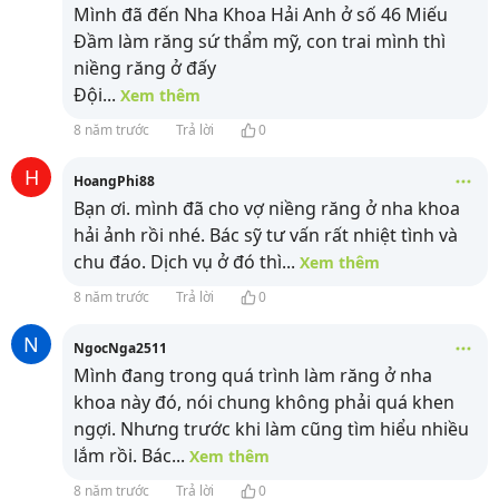
Mình đã đến Nha Khoa Hải Anh ở số 46 Miếu
Đầm làm răng sứ thẩm mỹ, con trai mình thì
niềng răng ở đấy
Đội
...
Xem thêm
8 năm trước
Trả lời
0
H
HoangPhi88
Bạn ơi. mình đã cho vợ niềng răng ở nha khoa
hải ảnh rồi nhé. Bác sỹ tư vấn rất nhiệt tình và
chu đáo. Dịch vụ ở đó thì
...
Xem thêm
8 năm trước
Trả lời
0
N
NgocNga2511
Mình đang trong quá trình làm răng ở nha
khoa này đó, nói chung không phải quá khen
ngợi. Nhưng trước khi làm cũng tìm hiểu nhiều
lắm rồi. Bác
...
Xem thêm
8 năm trước
Trả lời
0