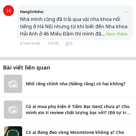
H
Hanglinhduc
Nhà mình cũng đã trải qua vài nha khoa nổi
tiếng ở Hà Nội nhưng từ khi biết đến Nha khoa
Hải Anh ở 46 Miếu Đầm thì mình đã
...
Xem thêm
8 năm trước
Trả lời
0
Bài viết liên quan
Nhổ răng chỉnh nha (Niềng răng) có hại không?
Có ai mua phụ kiện ở Tiệm Bạc GenZ chưa ạ? Cho
mình xin tí review chất lượng bạc với? (Đã tự trải
nghiệm và phản hồi)
Có ai đang đeo vòng Moonstone không ạ? Cho