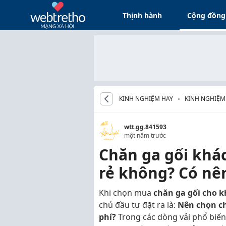
Thịnh hành
Cộng đồng
KINH NGHIỆM HAY
KINH NGHIỆM
wtt.gg.841593
một năm trước
Chăn ga gối khác
rẻ không? Có nê
Khi chọn mua
chăn ga gối cho 
chủ đầu tư đặt ra là:
Nên chọn chấ
phí?
Trong các dòng vải phổ biến