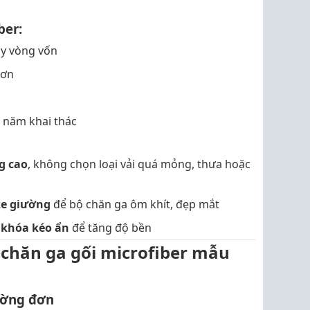
ber:
ay vòng vốn
hơn
i năm khai thác
g cao
, không chọn loại vải quá mỏng, thưa hoặc
ze giường
để bộ chăn ga ôm khít, đẹp mắt
 khóa kéo ẩn
để tăng độ bền
 chăn ga gối microfiber mẫu
ường đơn