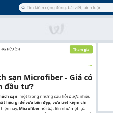
Tham gia
 HAY HỮU ÍCH
h sạn Microfiber - Giá có
n đầu tư?
khách sạn
, một trong những câu hỏi được nhiều
t liệu gì để vừa bền đẹp, vừa tiết kiệm chi
 hiện nay,
Microfiber
nổi bật lên như một lựa