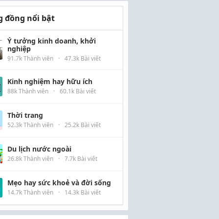
 đồng nổi bật
Ý tưởng kinh doanh, khởi
nghiệp
91.7k Thành viên
·
47.3k Bài viết
Kinh nghiệm hay hữu ích
88k Thành viên
·
60.1k Bài viết
Thời trang
52.3k Thành viên
·
25.2k Bài viết
Du lịch nước ngoài
26.8k Thành viên
·
7.7k Bài viết
Mẹo hay sức khoẻ và đời sống
14.7k Thành viên
·
14.3k Bài viết