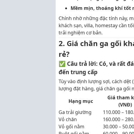
Mềm mịn, thoáng khí tốt n
Chính nhờ những đặc tính này, m
khách sạn, villa, homestay cần t
trải nghiệm cơ bản.
2. Giá chăn ga gối kh
rẻ?
✅
Câu trả lời: Có, và rất
đến trung cấp
Tùy vào định lượng sợi, cách dệt (
lượng đặt hàng, giá chăn ga gối 
Giá tham 
Hạng mục
(VNĐ)
Ga trải giường
110.000 – 180
Vỏ chăn
160.000 – 280
Vỏ gối nằm
30.000 – 50.0
Ruột gối nằm
60.000 – 90.0