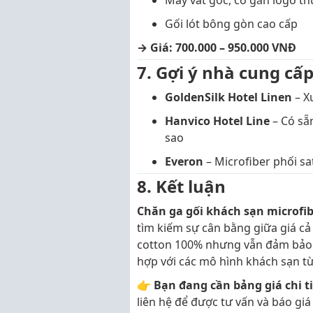
May vát góc, có gắn logo t
Gối lót bông gòn cao cấp
→ Giá: 700.000 – 950.000 VNĐ
7. Gợi ý nhà cung cấp
GoldenSilk Hotel Linen
– X
Hanvico Hotel Line
– Có sẵ
sao
Everon
– Microfiber phối s
8. Kết luận
Chăn ga gối khách sạn microfi
tìm kiếm sự cân bằng giữa giá cả
cotton 100% nhưng vẫn đảm bảo t
hợp với các mô hình khách sạn t
👉
Bạn đang cần bảng giá chi ti
liên hệ để được tư vấn và báo giá