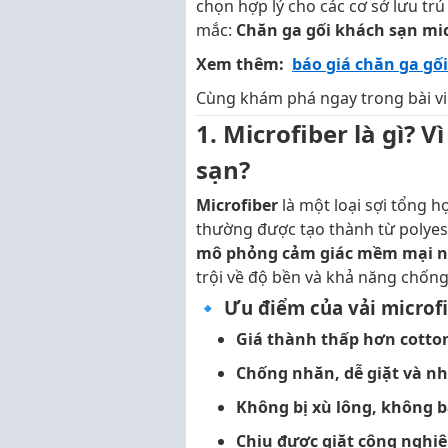
chọn hợp lý cho các cơ sở lưu trú
mắc:
Chăn ga gối khách sạn mic
Xem thêm:
báo giá chăn ga gố
Cùng khám phá ngay trong bài vi
1. Microfiber là gì? 
sạn?
Microfiber
là một loại sợi tổng h
thường được tạo thành từ polyes
mô phỏng cảm giác mềm mại n
trội về độ bền và khả năng chốn
🔹 Ưu điểm của vải microfi
Giá thành thấp hơn cotto
Chống nhăn, dễ giặt và n
Không bị xù lông, không 
Chịu được giặt công nghiệ