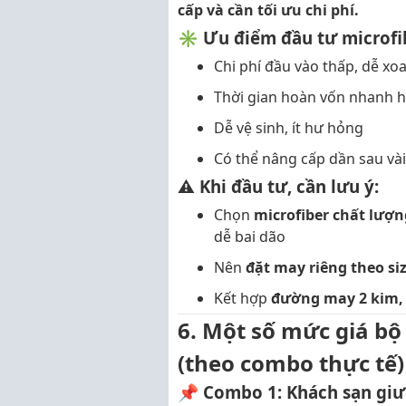
cấp và cần tối ưu chi phí.
✳️ Ưu điểm đầu tư microfi
Chi phí đầu vào thấp, dễ xo
Thời gian hoàn vốn nhanh 
Dễ vệ sinh, ít hư hỏng
Có thể nâng cấp dần sau và
⚠️ Khi đầu tư, cần lưu ý:
Chọn
microfiber chất lượn
dễ bai dão
Nên
đặt may riêng theo si
Kết hợp
đường may 2 kim,
6. Một số mức giá bộ
(theo combo thực tế)
📌
Combo 1: Khách sạn gi