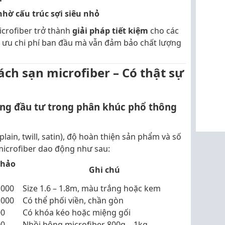
hờ cấu trúc sợi siêu nhỏ
icrofiber trở thành
giải pháp tiết kiệm
cho các
ối ưu chi phí ban đầu mà vẫn đảm bảo chất lượng
ách sạn microfiber – Có thật sự
 đáng đầu tư trong phân khúc phổ thông
plain, twill, satin), độ hoàn thiện sản phẩm và số
microfiber dao động như sau:
khảo
Ghi chú
.000
Size 1.6 – 1.8m, màu trắng hoặc kem
.000
Có thể phối viền, chần gòn
00
Có khóa kéo hoặc miệng gối
00
Nhồi bông microfiber 800g – 1kg