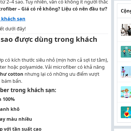
 từ 2–4 sao. Tuy nhiên, vẫn có không ít người thắc
rofiber – Giá có rẻ không? Liệu có nên đầu tư?
Cộng
i khách sạn
ết dưới đây!
Vì sao được dùng trong khách
ợp có kích thước siêu nhỏ (mịn hơn cả sợi tơ tằm),
ter hoặc polyamide. Vải microfiber có khả năng
hư cotton
nhưng lại có những ưu điểm vượt
g bám bẩn.
ber trong khách sạn:
n 100%
hanh khô
bay màu nhiều
p với tần suất cao