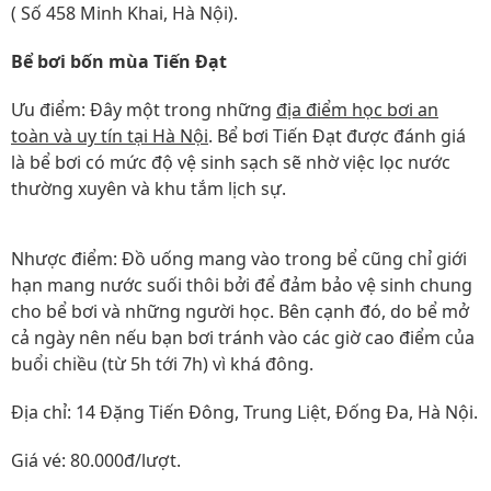
( Số 458 Minh Khai, Hà Nội).
Bể bơi bốn mùa Tiến Đạt
Ưu điểm: Đây một trong những
địa điểm học bơi an
toàn và uy tín tại Hà Nội
. Bể bơi Tiến Đạt được đánh giá
là bể bơi có mức độ vệ sinh sạch sẽ nhờ việc lọc nước
thường xuyên và khu tắm lịch sự.
Nhược điểm: Đồ uống mang vào trong bể cũng chỉ giới
hạn mang nước suối thôi bởi để đảm bảo vệ sinh chung
cho bể bơi và những người học. Bên cạnh đó, do bể mở
cả ngày nên nếu bạn bơi tránh vào các giờ cao điểm của
buổi chiều (từ 5h tới 7h) vì khá đông.
Địa chỉ: 14 Đặng Tiến Đông, Trung Liệt, Đống Đa, Hà Nội.
Giá vé: 80.000đ/lượt.