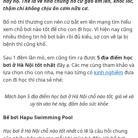
này nọ. Thế là về nhà chúng nó cứ gào ầm lên, khóc lóc,
thậm chí không chịu ăn cơm nữa cơ.
Bố nó thì thương con nên cứ bắt em lên mạng tìm hiểu
xem chỗ bơi nào tốt để cho con đi học. Vì hiện nay cũng
nhiều thông tin hồ bơi bẩn rồi đủ kiểu, sợ con về lại bị
bệnh thì cũng khổ.
Sau 1 đêm lần mò, em cũng tìm ra được
5 địa điểm học
bơi ở Hà Nội tốt nhất
đây ạ. Các mẹ cùng tham khảo và
lựa chọn cho con nha, mẹ nào từng có
kinh nghiệm
đưa
con đi học thì chia sẻ nhé:
Mách bạn 5 địa điểm học bơi ở Hà Nội chỗ nào tốt, giá vé và
uy tín vào hè này, đảm bảo sức khỏe
Bể bơi Hapu Swimming Pool
Học bơi ở Hà Nội chỗ nào tốt nhất
có lẽ là câu hỏi chung