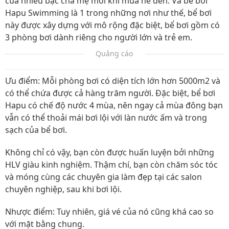
của nhiều bậc cha mẹ mỗi khi mùa hè đến. Và bể bơi
Hapu Swimming là 1 trong những nơi như thế, bể bơi
này được xây dựng với mô rộng đặc biệt, bể bơi gồm có
3 phòng bơi dành riêng cho người lớn và trẻ em.
Quảng cáo
Ưu điểm: Mỗi phòng bơi có diện tích lớn hơn 5000m2 và
có thể chứa được cả hàng trăm người. Đặc biệt, bể bơi
Hapu có chế độ nước 4 mùa, nên ngay cả mùa đông bạn
vẫn có thể thoải mái bơi lội với làn nước ấm và trong
sạch của bể bơi.
Không chỉ có vậy, bạn còn được huấn luyện bởi những
HLV giàu kinh nghiệm. Thậm chí, bạn còn chăm sóc tóc
và móng cùng các chuyên gia làm đẹp tại các salon
chuyên nghiệp, sau khi bơi lội.
Nhược điểm: Tuy nhiên, giá vé của nó cũng khá cao so
với mặt bằng chung.