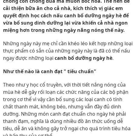
chồng con chống đũa mà muốn bốc hỏa. Thế nên để
cải thiện bữa ăn cho cả nhà, kích thích vị giác em
quyết định học cách nấu canh bổ dưỡng ngày hè để
vừa bổ sung dinh dưỡng lại vừa khiến cả nhà ngon
miệng hơn trong những ngày nắng nóng thế này.
Những ngày này mẹ chỉ cần khéo léo kết hợp những loại
thực phẩm có sẵn của những ngày này là đã có thể nấu
ngay được những loại
canh bổ dưỡng ngày hè
.
Như thế nào là canh đạt " tiêu chuẩn"
Theo như y học cổ truyền, với thời tiết nắng nóng của
mùa hè dễ gây rối loạn các chức năng của các bộ phận
trong cơ thể vì vậy cần bổ sung các loại canh có tính
chất thanh mát, không béo, nhưng vẫn đầy đủ dinh
dưỡng. Những món canh đạt chuẩn cho ngày hè phải
thanh đạm, nghĩa là dùng nhiều đồ ăn thức uống dễ
tiêu, dễ ăn và không gây trở ngại cho quá trình tiêu hóa
và hấp thụ của cơ thể.