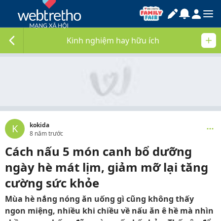
Kinh nghiệm hay hữu ích
kokida
K
8 năm trước
Cách nấu 5 món canh bổ dưỡng
ngày hè mát lịm, giảm mỡ lại tăng
cường sức khỏe
Mùa hè nắng nóng ăn uống gì cũng không thấy
ngon miệng, nhiều khi chiều về nấu ăn ê hề mà nhìn