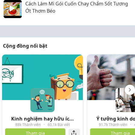
Cách Làm Mì Gói Cuốn Chay Chấm Sốt Tương
Ớt Thơm Béo
Cộng đồng nổi bật
Kinh nghiệm hay hữu íc...
Ý tưởng kinh do
88k Thành viên
·
60.1k Bài viết
91.7k Thành viên
·
Tham gia
Tham gia