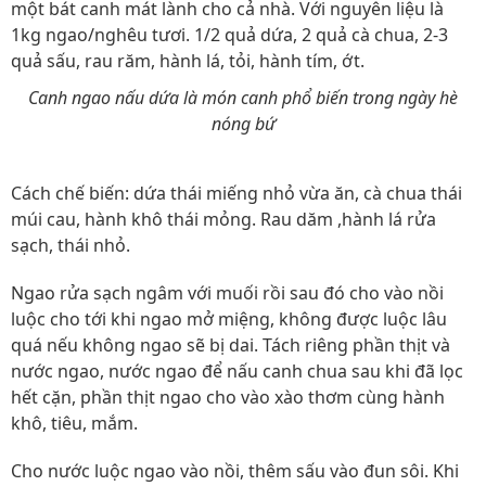
một bát canh mát lành cho cả nhà. Với nguyên liệu là
1kg ngao/nghêu tươi. 1/2 quả dứa, 2 quả cà chua, 2-3
quả sấu, rau răm, hành lá, tỏi, hành tím, ớt.
Canh ngao nấu dứa là món canh phổ biến trong ngày hè
nóng bứ
Cách chế biến: dứa thái miếng nhỏ vừa ăn, cà chua thái
múi cau, hành khô thái mỏng. Rau dăm ,hành lá rửa
sạch, thái nhỏ.
Ngao rửa sạch ngâm với muối rồi sau đó cho vào nồi
luộc cho tới khi ngao mở miệng, không được luộc lâu
quá nếu không ngao sẽ bị dai. Tách riêng phần thịt và
nước ngao, nước ngao để nấu canh chua sau khi đã lọc
hết cặn, phần thịt ngao cho vào xào thơm cùng hành
khô, tiêu, mắm.
Cho nước luộc ngao vào nồi, thêm sấu vào đun sôi. Khi