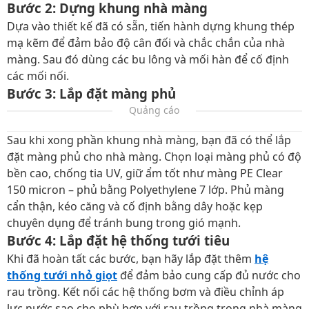
Bước 2: Dựng khung nhà màng
Dựa vào thiết kế đã có sẵn, tiến hành dựng khung thép
mạ kẽm để đảm bảo độ cân đối và chắc chắn của nhà
màng. Sau đó dùng các bu lông và mối hàn để cố định
các mối nối.
Bước 3: Lắp đặt màng phủ
Quảng cáo
Sau khi xong phần khung nhà màng, bạn đã có thể lắp
đặt màng phủ cho nhà màng. Chọn loại màng phủ có độ
bền cao, chống tia UV, giữ ẩm tốt như màng PE Clear
150 micron – phủ bằng Polyethylene 7 lớp. Phủ màng
cẩn thận, kéo căng và cố định bằng dây hoặc kẹp
chuyên dụng để tránh bung trong gió mạnh.
Bước 4: Lắp đặt hệ thống tưới tiêu
Khi đã hoàn tất các bước, bạn hãy lắp đặt thêm
hệ
thống tưới nhỏ giọt
để đảm bảo cung cấp đủ nước cho
rau trồng. Kết nối các hệ thống bơm và điều chỉnh áp
lực nước sao cho phù hợp với rau trồng trong nhà màng