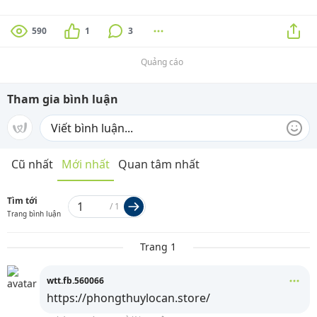
590
1
3
Quảng cáo
Tham gia bình luận
Cũ nhất
Mới nhất
Quan tâm nhất
Tìm tới
/
1
Trang bình luận
Trang 1
wtt.fb.560066
https://phongthuylocan.store/