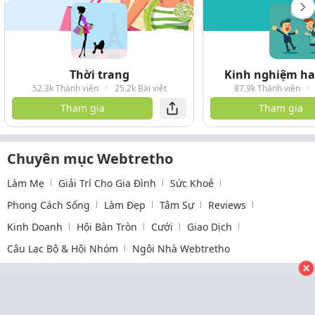
Thời trang
Kinh nghiệm hay
52.3k Thành viên
·
25.2k Bài viết
87.9k Thành viên
·
Tham gia
Tham gia
Chuyên mục Webtretho
Làm Mẹ
Giải Trí Cho Gia Đình
Sức Khoẻ
Phong Cách Sống
Làm Đẹp
Tâm Sự
Reviews
Kinh Doanh
Hội Bàn Tròn
Cưới
Giao Dịch
Câu Lạc Bộ & Hội Nhóm
Ngôi Nhà Webtretho