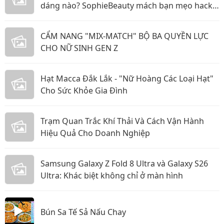
dáng nào? SophieBeauty mách bạn mẹo hack
dáng siêu đỉnh
CẨM NANG "MIX-MATCH" BỘ BA QUYỀN LỰC
CHO NỮ SINH GEN Z
Hạt Macca Đắk Lắk - "Nữ Hoàng Các Loại Hạt"
Cho Sức Khỏe Gia Đình
Trạm Quan Trắc Khí Thải Và Cách Vận Hành
Hiệu Quả Cho Doanh Nghiệp
Samsung Galaxy Z Fold 8 Ultra và Galaxy S26
Ultra: Khác biệt không chỉ ở màn hình
Bún Sa Tế Sả Nấu Chay