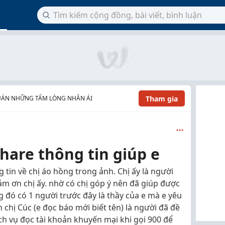
Tham gia
UÁN NHỮNG TẤM LÒNG NHÂN ÁI
hare thông tin giúp e
 tin về chị áo hồng trong ảnh. Chị ấy là người
m ơn chị ấy. nhờ có chị góp ý nên đã giúp được
g đó có 1 người trước đây là thầy của e mà e yêu
h chị Cúc (e đọc báo mới biết tên) là người đã đề
ịch vụ đọc tài khoản khuyến mại khi gọi 900 để