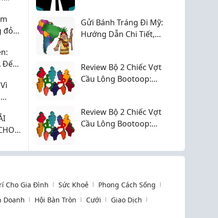
giúp em.....
iá
ắm
Gửi Bánh Tráng Đi Mỹ:
g đỏ
Hướng Dẫn Chi Tiết,
An Toàn & Tiết Kiệm
n:
Chi Phí 2026
A Đến
Review Bộ 2 Chiếc Vợt
Cầu Lông Bootoop:
Vì
Giải Pháp Hoàn Hảo
n
Cho Người Mới Bắt
 liệu
Review Bộ 2 Chiếc Vợt
Đầu
ẢI
Cầu Lông Bootoop:
 CHO
Lựa Chọn Bền Bỉ, Chất
IA
Lượng Cho Mọi Nhà
Trí Cho Gia Đình
Sức Khoẻ
Phong Cách Sống
h Doanh
Hội Bàn Tròn
Cưới
Giao Dịch