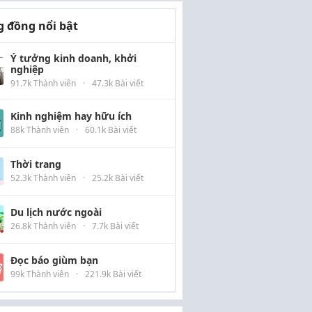
 đồng nổi bật
Ý tưởng kinh doanh, khởi
nghiệp
91.7k Thành viên
·
47.3k Bài viết
Kinh nghiệm hay hữu ích
88k Thành viên
·
60.1k Bài viết
Thời trang
52.3k Thành viên
·
25.2k Bài viết
Du lịch nước ngoài
26.8k Thành viên
·
7.7k Bài viết
Đọc báo giùm bạn
99k Thành viên
·
221.9k Bài viết