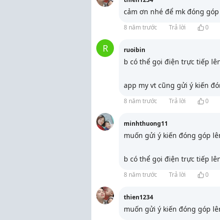
cảm ơn nhé để mk đóng góp
8 năm trước
Trả lời
0
R
ruoibin
b có thể gọi điện trực tiếp l
app my vt cũng gửi ý kiến đ
8 năm trước
Trả lời
0
minhthuong11
muốn gửi ý kiến đóng góp lên
b có thể gọi điện trực tiếp l
8 năm trước
Trả lời
0
thien1234
muốn gửi ý kiến đóng góp lên