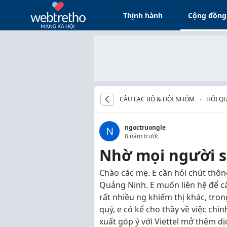
Thịnh hành
Cộng đồng
CÂU LẠC BỘ & HỘI NHÓM
HỘI Q
ngoctruongle
N
8 năm trước
Nhờ mọi người s
Chào các mẹ. E cần hỏi chút thông
Quảng Ninh. E muốn liên hệ để cả
rất nhiều ng khiếm thị khác, tron
quý, e có kể cho thầy về việc chín
xuất góp ý với Viettel mở thêm d