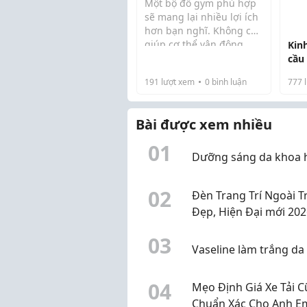
Một bộ đồ gym phù hợp
sẽ mang lại nhiều lợi ích
hơn bạn nghĩ. Không chỉ
giúp cơ thể vận động
Kin
linh hoạt, trang phục còn
cầu
góp phần nâng đỡ cơ
191
lượt xem
0
bình luận
777
l
bắp, tạo cảm giác dễ chịu
và hạn chế ma sát khi tập
luyện cườ...
Bài được xem nhiều
0
1
Dưỡng sáng da khoa 
0
2
Đèn Trang Trí Ngoài T
Đẹp, Hiện Đại mới 202
0
3
Vaseline làm trắng da
0
4
Mẹo Định Giá Xe Tải C
Chuẩn Xác Cho Anh E