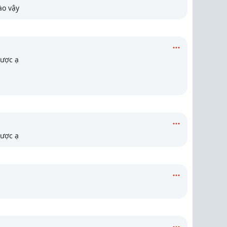
ào vậy
được ạ
được ạ