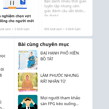
Bạn dành nhiều thời gian
Quả Hơn
luyện tập nhưng cảm
giác đánh cầu vẫn không
ổn định?
h nghiệm chọn vợt
🤔 Tay thường bị trơn khi
 lông cho người mới
cầm vợt, cổ tay nhanh
mỏi, giày bám sân kém
ượt xem
0
bình luận
893
lượt xem
0
bình luận
hoặc quần áo bí bách
khiến việc di chuyển trở
Bài cùng chuyên mục
nên khó...
ĐẠI HẠNH PHỔ HIỀN
học
BỒ TÁT
rời
6
LÀM PHƯỚC NHƯNG
RẤT NHÂN TỪ
Mọi người tham khảo
ũ
sàn FPG kéo xuống
m