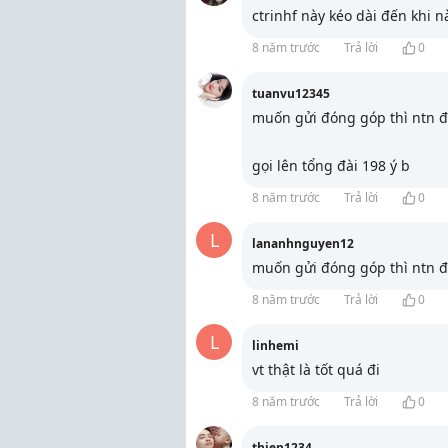
ctrinhf này kéo dài đến khi n
8 năm trước
Trả lời
0
tuanvu12345
muốn gửi đóng góp thì ntn 
gọi lên tổng đài 198 ý b
8 năm trước
Trả lời
0
L
lananhnguyen12
muốn gửi đóng góp thì ntn 
8 năm trước
Trả lời
0
L
linhemi
vt thật là tốt quá đi
8 năm trước
Trả lời
0
thien1234