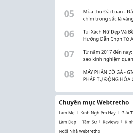
Không Bị Bắt Bài, Ép G
0
5
Mùa thu Đài Loan - Đ
chìm trong sắc lá vàn
lãng mạn
0
6
Túi Xách Nữ Đẹp Và Bề
Hướng Dẫn Chọn Từ 
Z
0
7
Từ năm 2017 đến nay: 
sao kinh nghiệm qua
trọng khi lựa chọn vật
0
8
MÁY PHÂN CỠ GÀ - GI
chống ẩm?
PHÁP TỰ ĐỘNG HÓA
NHÀ MÁY CHẾ BIẾN G
CẦM
Chuyên mục Webtretho
Làm Mẹ
Kinh Nghiệm Hay
Giải 
Làm Đẹp
Tâm Sự
Reviews
Kin
Ngôi Nhà Webtretho