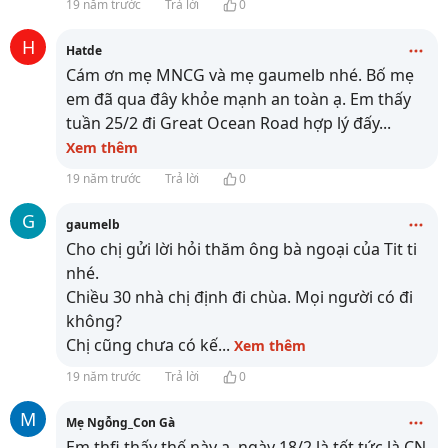
19 năm trước
Trả lời
0
H
Hatde
Cám ơn mẹ MNCG và mẹ gaumelb nhé. Bố mẹ
em đã qua đây khỏe mạnh an toàn ạ. Em thấy
tuần 25/2 đi Great Ocean Road hợp lý đấy
...
Xem thêm
19 năm trước
Trả lời
0
G
gaumelb
Cho chị gửi lời hỏi thăm ông bà ngoại của Tit ti
nhé.
Chiều 30 nhà chị định đi chùa. Mọi người có đi
không?
Chị cũng chưa có kế
...
Xem thêm
19 năm trước
Trả lời
0
M
Mẹ Ngỗng_Con Gà
Em thfi thấy thế này ạ. ngày 18/2 là tết tức là CN