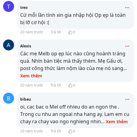
T
treo
Cứ mỗi lần tính xin gia nhập hội Ọp ẹp là toàn
bị lỡ cơ hội :(
20 năm trước
Trả lời
0
A
Alexis
Các mẹ Melb ọp ẹp lúc nào cũng hoành tráng
quá. Nhìn bàn tiệc mà thấy thèm. Mẹ Gấu ơi,
post công thức làm nộm lào của mẹ nó sang
...
Xem thêm
20 năm trước
Trả lời
0
B
bibau
oi, cac bac o Mel off nhieu do an ngon the .
Trong cu nhu an ngoai nha hang ay. Lam em cu
chay ra chay vao ngo nghieng nhin
...
Xem thêm
20 năm trước
Trả lời
0