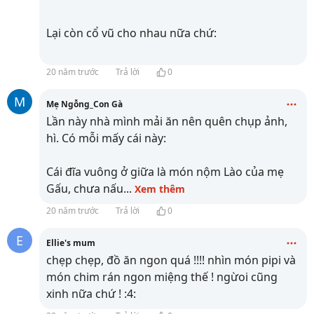
Lại còn cổ vũ cho nhau nữa chứ:
20 năm trước
Trả lời
0
M
Mẹ Ngỗng_Con Gà
Lần này nhà mình mải ăn nên quên chụp ảnh,
hì. Có mỗi mấy cái này:
Cái đĩa vuông ở giữa là món nộm Lào của mẹ
Gấu, chưa nấu
...
Xem thêm
20 năm trước
Trả lời
0
E
Ellie's mum
chẹp chẹp, đồ ăn ngon quá !!!! nhìn món pipi và
món chim rán ngon miệng thế ! ngừoi cũng
xinh nữa chứ ! :4: