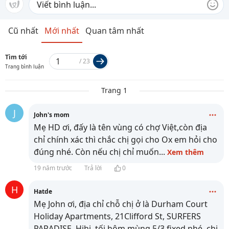
Cũ nhất
Mới nhất
Quan tâm nhất
Tìm tới
/
23
Trang bình luận
Trang 1
J
John's mom
Mẹ HD ơi, đấy là tên vùng có chợ Việt,còn địa
chỉ chính xác thì chắc chị gọi cho Ox em hỏi cho
đúng nhé. Còn nếu chị chỉ muốn
...
Xem thêm
19 năm trước
Trả lời
0
H
Hatde
Mẹ John ơi, địa chỉ chỗ chị ở là Durham Court
Holiday Apartments, 21Clifford St, SURFERS
PARADISE. Hihi, tối hôm mùng 5/3 fixed nhé, chị