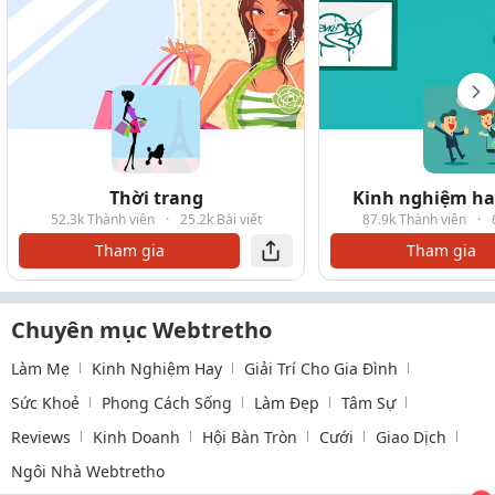
Thời trang
Kinh nghiệm hay
52.3k Thành viên
·
25.2k Bài viết
87.9k Thành viên
·
Tham gia
Tham gia
Chuyên mục Webtretho
Làm Mẹ
Kinh Nghiệm Hay
Giải Trí Cho Gia Đình
Sức Khoẻ
Phong Cách Sống
Làm Đẹp
Tâm Sự
Reviews
Kinh Doanh
Hội Bàn Tròn
Cưới
Giao Dịch
Ngôi Nhà Webtretho