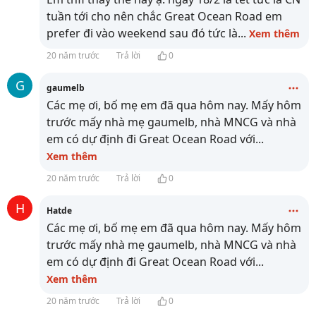
tuần tới cho nên chắc Great Ocean Road em
prefer đi vào weekend sau đó tức là
...
Xem thêm
20 năm trước
Trả lời
0
G
gaumelb
Các mẹ ơi, bố mẹ em đã qua hôm nay. Mấy hôm
trước mấy nhà mẹ gaumelb, nhà MNCG và nhà
em có dự định đi Great Ocean Road với
...
Xem thêm
20 năm trước
Trả lời
0
H
Hatde
Các mẹ ơi, bố mẹ em đã qua hôm nay. Mấy hôm
trước mấy nhà mẹ gaumelb, nhà MNCG và nhà
em có dự định đi Great Ocean Road với
...
Xem thêm
20 năm trước
Trả lời
0