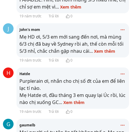
chỉ sợ em mệt vì
...
Xem thêm
19 năm trước
Trả lời
0
J
John's mom
Mẹ HD ơi, 5/3 em mới sang đến nơi, mà mùng
6/3 chị đã bay về Sydney rồi ah, thế còn mỗi tối
5/3 nhỉ, chắc chắn gặp nhau cái
...
Xem thêm
19 năm trước
Trả lời
0
H
Hatde
Purplerain ơi, nhắn cho chị số đt của em để liên
lạc tí nào.
Mẹ Hatde ơi, đầu tháng 3 em quay lại Úc rồi, lúc
nào chị xuống GC
...
Xem thêm
19 năm trước
Trả lời
0
G
gaumelb