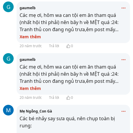
G
gaumelb
Các mẹ ơi, hôm wa can tội em ăn tham quá
(nhất hội thì phải) nên bây h về MỆT quá :24:
Tranh thủ con đang ngủ trưa,êm post mấy
...
Xem thêm
20 năm trước
Trả lời
0
G
gaumelb
Các mẹ ơi, hôm wa can tội em ăn tham quá
(nhất hội thì phải) nên bây h về MỆT quá :24:
Tranh thủ con đang ngủ trưa,êm post mấy
...
Xem thêm
20 năm trước
Trả lời
0
M
Mẹ Ngỗng_Con Gà
Các bé nhảy say sưa quá, nên chụp toàn bị
rung: