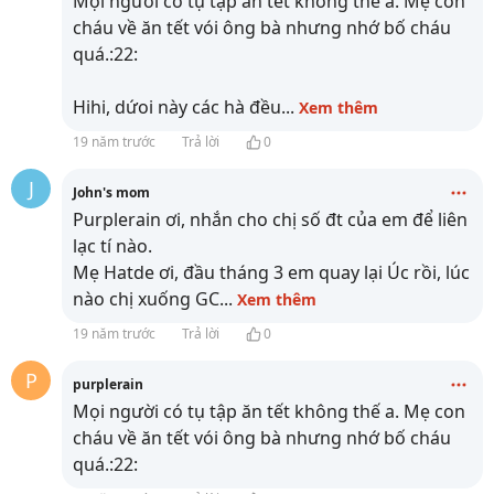
Mọi người có tụ tập ăn tết không thế a. Mẹ con
cháu về ăn tết vói ông bà nhưng nhớ bố cháu
quá.:22:
Hihi, dứoi này các hà đều
...
Xem thêm
19 năm trước
Trả lời
0
J
John's mom
Purplerain ơi, nhắn cho chị số đt của em để liên
lạc tí nào.
Mẹ Hatde ơi, đầu tháng 3 em quay lại Úc rồi, lúc
nào chị xuống GC
...
Xem thêm
19 năm trước
Trả lời
0
P
purplerain
Mọi người có tụ tập ăn tết không thế a. Mẹ con
cháu về ăn tết vói ông bà nhưng nhớ bố cháu
quá.:22: