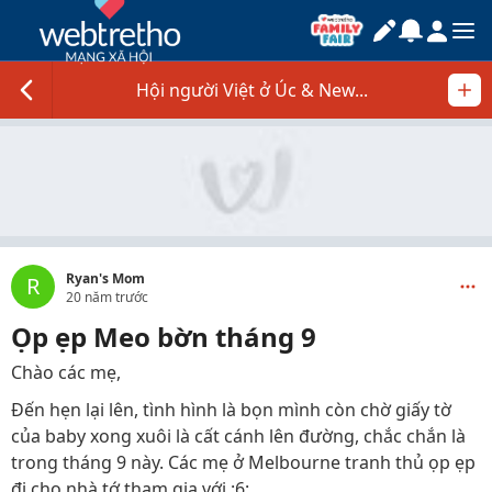
Hội người Việt ở Úc & New...
Ryan's Mom
R
20 năm trước
Ọp ẹp Meo bờn tháng 9
Chào các mẹ,
Đến hẹn lại lên, tình hình là bọn mình còn chờ giấy tờ
của baby xong xuôi là cất cánh lên đường, chắc chắn là
trong tháng 9 này. Các mẹ ở Melbourne tranh thủ ọp ẹp
đi cho nhà tớ tham gia với :6: