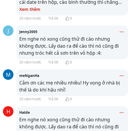
cái date trên hộp, cào bình thường thì chẳng
...
Xem thêm
20 năm trước
Trả lời
0
J
Jenny2005
Em nghe nó xong cũng thử đi cào nhưng
không được. Lấy dao ra để cào thì nó cũng đi
nhưng tróc hết cả sơn trên vỏ hộp :4:
20 năm trước
Trả lời
0
M
meNganHa
Cảm ơn các mẹ nhiều nhiều! Hy vọng ở nhà bị
thế là do khí hậu nhỉ!
20 năm trước
Trả lời
0
H
Hatde
Em nghe nó xong cũng thử đi cào nhưng
không được. Lấy dao ra để cào thì nó cũng đi