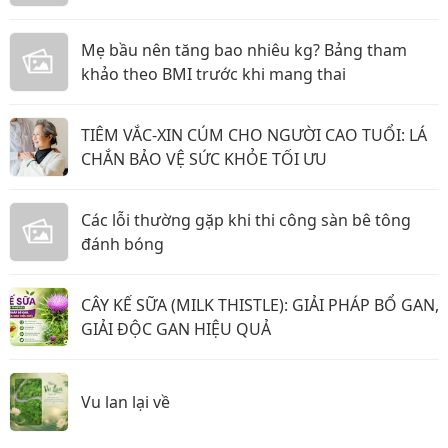
Mẹ bầu nên tăng bao nhiêu kg? Bảng tham
khảo theo BMI trước khi mang thai
TIÊM VẮC-XIN CÚM CHO NGƯỜI CAO TUỔI: LÁ
CHẮN BẢO VỆ SỨC KHỎE TỐI ƯU
Các lỗi thường gặp khi thi công sàn bê tông
đánh bóng
CÂY KẾ SỮA (MILK THISTLE): GIẢI PHÁP BỔ GAN,
GIẢI ĐỘC GAN HIỆU QUẢ
Vu lan lại về