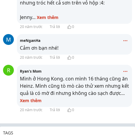
nhưng tróc hết cả sơn trên vỏ hộp :4:
Jenny
...
Xem thêm
20 năm trước
Trả lời
0
M
meNganHa
Cảm ơn bạn nhé!
20 năm trước
Trả lời
0
R
Ryan's Mom
Mình ở Hong Kong. con mình 16 tháng cũng ăn
Heinz. Mình cũng tò mò cào thử xem nhưng kết
quả là có mờ đi nhưng không cào sạch được
...
Xem thêm
20 năm trước
Trả lời
0
TAGS