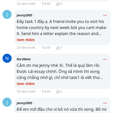
20 năm trước
Trả lời
0
J
Jenny2005
Đây task 1 đây ạ. A friend invite you to visit his
home country by next week bút you cant make
it. Send him a letter explain the reason and
...
Xem thêm
20 năm trước
Trả lời
0
N
Na'sMom
Cảm ơn mẹ Jenny nhé :6:. Thế là quý lắm rồi.
Được cái essay chính. Ông xã mình thi xong
cũng chẳng nhớ gì, chỉ nhớ task1 là viết thư
...
Xem thêm
20 năm trước
Trả lời
0
J
Jenny2005
Để em mở đầu cho vì bố nó vừa thi xong. Bố nó