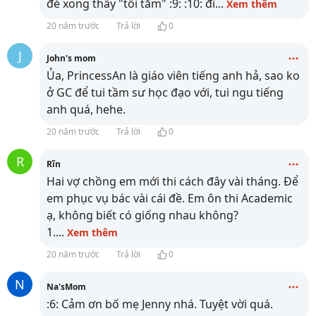
đẻ xong thấy "tối tăm" :9: :10: đi
...
Xem thêm
20 năm trước
Trả lời
0
J
John's mom
Ủa, PrincessAn là giáo viên tiếng anh hả, sao ko
ở GC để tui tầm sư học đạo với, tui ngu tiếng
anh quá, hehe.
20 năm trước
Trả lời
0
R
Rĩn
Hai vợ chồng em mới thi cách đây vài tháng. Để
em phục vụ bác vài cái đề. Em ôn thi Academic
ạ, không biết có giống nhau không?
1.
...
Xem thêm
20 năm trước
Trả lời
0
N
Na'sMom
:6: Cảm ơn bố mẹ Jenny nhá. Tuyệt vời quá.