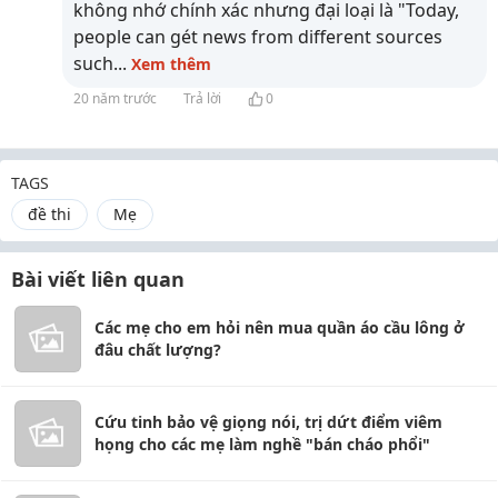
không nhớ chính xác nhưng đại loại là "Today,
people can gét news from different sources
such
...
Xem thêm
20 năm trước
Trả lời
0
TAGS
đề thi
Mẹ
Bài viết liên quan
Các mẹ cho em hỏi nên mua quần áo cầu lông ở
đâu chất lượng?
Cứu tinh bảo vệ giọng nói, trị dứt điểm viêm
họng cho các mẹ làm nghề "bán cháo phổi"