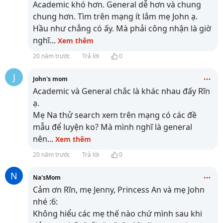
Academic khó hơn. General dễ hơn và chung
chung hơn. Tìm trên mạng ít lắm mẹ John ạ.
Hầu như chẳng có ấy. Mà phải công nhận là giờ
nghĩ
...
Xem thêm
20 năm trước
Trả lời
0
J
John's mom
Academic và General chắc là khác nhau đấy Rĩn
ạ.
Mẹ Na thử search xem trên mạng có các đề
mẫu để luyện ko? Mà mình nghĩ là general
nên
...
Xem thêm
20 năm trước
Trả lời
0
N
Na'sMom
Cảm ơn Rĩn, mẹ Jenny, Princess An và mẹ John
nhé :6:
Không hiểu các mẹ thế nào chứ mình sau khi