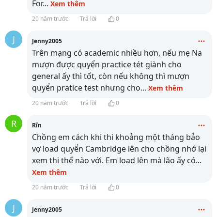
For
...
Xem thêm
20 năm trước
Trả lời
0
J
Jenny2005
Trên mạng có academic nhiều hơn, nếu mẹ Na
mượn được quyển practice tét giành cho
general ấy thì tốt, còn nếu không thì mượn
quyển pratice test nhưng cho
...
Xem thêm
20 năm trước
Trả lời
0
R
Rĩn
Chồng em cách khi thi khoảng một tháng bảo
vợ load quyển Cambridge lên cho chồng nhớ lại
xem thi thế nào với. Em load lên mà lão ấy có
...
Xem thêm
20 năm trước
Trả lời
0
J
Jenny2005